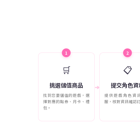
1
2
🛒
📋
挑選儲值商品
提交角色資
➔
找到您要儲值的遊戲，選
提供遊戲角色資
擇對應的點券、月卡、禮
服，核對資訊確認
包。