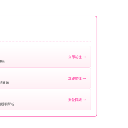
名稱。
微延遲，客服均會全程跟進。如超過預估時間，可直
。
作確認。
處理您的代儲需求，確保您盡享遊戲樂趣！
立即前往 →
更新
立即前往 →
配推薦
安全釋疑 →
制透明解析