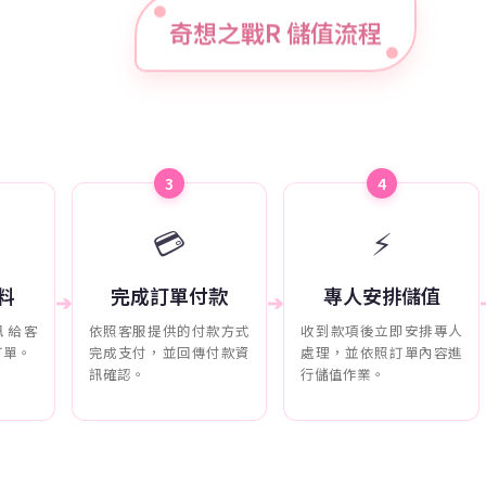
奇想之戰R 儲值流程
3
4
💳
⚡
料
完成訂單付款
專人安排儲值
➔
➔
訊給客
依照客服提供的付款方式
收到款項後立即安排專人
訂單。
完成支付，並回傳付款資
處理，並依照訂單內容進
訊確認。
行儲值作業。