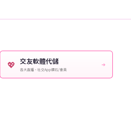
交友軟體代儲
💖
➔
各大直播、社交App鑽石/會員