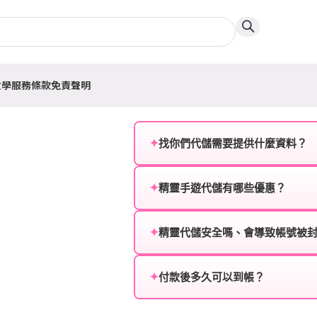
教學
服務條款
免責聲明
✦
找你們代儲需要提供什麼資料？
為確保順利完成代儲值，請將以
✦
精靈手遊代儲有哪些優惠？
遊戲名稱：您所玩的遊戲名稱。
我們不定期推出首儲優惠、會員折
登入方式：您的遊戲登入方式（如Fac
活動，儲值最低6折起，讓玩家隨
✦
精靈代儲安全嗎、會導致帳號被
遊戲帳號：您的遊戲帳號或ID。
絕對安全，不會封號。我們採用
或異常儲值管道。您獲得的遊戲
✦
付款後多久可以到帳？
遊戲密碼：若需要，請提供遊戲
一般情況下，訂單會在付款成功後