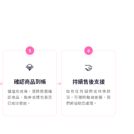
5
6
💎
🤝
確認商品到帳
持續售後支援
➔
➔
儲值完成後，登錄遊戲確
如有任何疑問或特殊狀
認商品、點券或禮包是否
況，可隨時聯絡客服，我
已成功發放。
們將協助您處理。