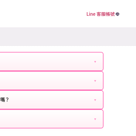
Line 客服帳號
▼
下資料提供給我們的客服：
▼
扣、VIP回饋、滿額贈送、大額儲值優惠及節日限定
ebook、Google等）。
時都能享有優惠價格。
封嗎？
▼
正規儲值方式完成訂單，不使用外掛程式、非法點數
商品與官方購買的內容相同，可以安心使用。
▼
密碼。
的10到15分鐘內處理完畢。若遇到遊戲官方伺服器