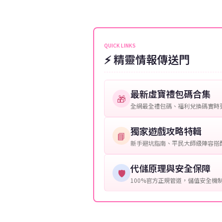
伺服器：您所使用的遊戲伺服器
維護或熱門活動爆單，可能會稍
接聯絡客服查詢訂單進度。
角色名稱：您遊戲中的角色名稱
等級：角色的當前等級。
QUICK LINKS
⚡ 精靈情報傳送門
購買截圖：所購買商品的截圖以
提供這些信息能幫助我們更快地
最新虛寶禮包碼合集
🎁
全網最全禮包碼、福利兌換碼實時
獨家遊戲攻略特輯
📘
新手避坑指南、平民大師級陣容搭
代儲原理與安全保障
🛡️
100%官方正規管道，儲值安全機