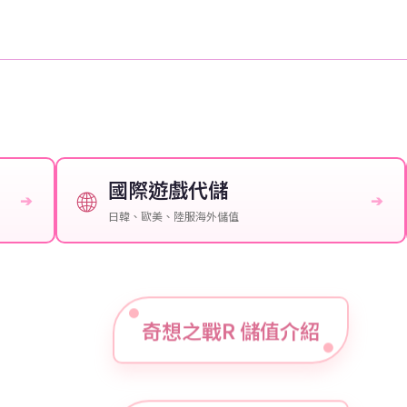
國際遊戲代儲
🌐
➔
➔
日韓、歐美、陸服海外儲值
奇想之戰R 儲值介紹