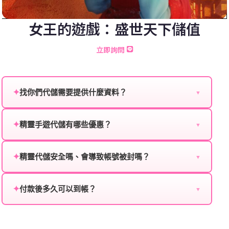
女王的遊戲：盛世天下儲值
立即詢問
✦
找你們代儲需要提供什麼資料？
▼
為確保順利完成代儲值，請將以下資料提供給我們的客
服：
✦
精靈手遊代儲有哪些優惠？
▼
我們不定期推出首儲優惠、會員折扣、VIP回饋、滿額
遊戲名稱：您所玩的遊戲名稱。
贈送、大額儲值優惠及節日限定活動，儲值最低6折
✦
精靈代儲安全嗎、會導致帳號被封嗎？
▼
登入方式：您的遊戲登入方式（如Facebook、Google
起，讓玩家隨時都能享有優惠價格。
絕對安全，不會封號。我們採用正規儲值方式完成訂
等）。
單，不使用外掛程式、非法點數或異常儲值管道。您獲
✦
付款後多久可以到帳？
▼
遊戲帳號：您的遊戲帳號或ID。
得的遊戲商品與官方購買的內容相同，可以安心使用。
一般情況下，訂單會在付款成功後的10到15分鐘內處理
遊戲密碼：若需要，請提供遊戲密碼。
完畢。若遇到遊戲官方伺服器維護或熱門活動爆單，可