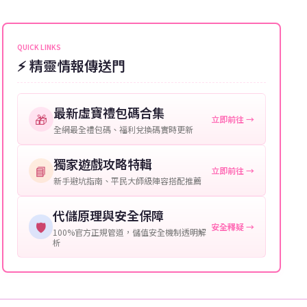
能會稍微延遲，客服均會全程跟進。如超過預估時間，
伺服器：您所使用的遊戲伺服器名稱。
可直接聯絡客服查詢訂單進度。
角色名稱：您遊戲中的角色名稱。
QUICK LINKS
⚡ 精靈情報傳送門
等級：角色的當前等級。
購買截圖：所購買商品的截圖以作確認。
最新虛寶禮包碼合集
🎁
立即前往 →
提供這些信息能幫助我們更快地處理您的代儲需求，確
全網最全禮包碼、福利兌換碼實時更新
保您盡享遊戲樂趣！
獨家遊戲攻略特輯
📘
立即前往 →
新手避坑指南、平民大師級陣容搭配推薦
代儲原理與安全保障
🛡️
安全釋疑 →
100%官方正規管道，儲值安全機制透明解
析