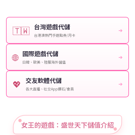
台灣遊戲代儲
🇹🇼
➔
台港澳熱門手遊點券/月卡
國際遊戲代儲
🌐
➔
日韓、歐美、陸服海外儲值
交友軟體代儲
💖
➔
各大直播、社交App鑽石/會員
女王的遊戲：盛世天下儲值介紹