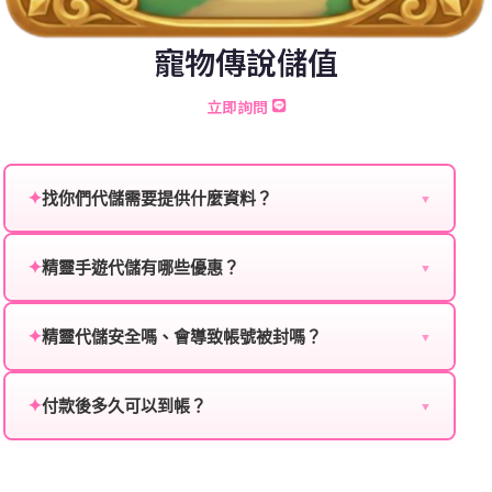
寵物傳說儲值
立即詢問
✦
找你們代儲需要提供什麼資料？
▼
為確保順利完成代儲值，請將以下資料提供給我們的客
服：
✦
精靈手遊代儲有哪些優惠？
▼
我們不定期推出首儲優惠、會員折扣、VIP回饋、滿額
遊戲名稱：您所玩的遊戲名稱。
贈送、大額儲值優惠及節日限定活動，儲值最低6折
✦
精靈代儲安全嗎、會導致帳號被封嗎？
▼
登入方式：您的遊戲登入方式（如Facebook、Google
起，讓玩家隨時都能享有優惠價格。
絕對安全，不會封號。我們採用正規儲值方式完成訂
等）。
單，不使用外掛程式、非法點數或異常儲值管道。您獲
✦
付款後多久可以到帳？
▼
遊戲帳號：您的遊戲帳號或ID。
得的遊戲商品與官方購買的內容相同，可以安心使用。
一般情況下，訂單會在付款成功後的10到15分鐘內處理
遊戲密碼：若需要，請提供遊戲密碼。
完畢。若遇到遊戲官方伺服器維護或熱門活動爆單，可