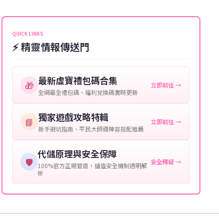
能會稍微延遲，客服均會全程跟進。如超過預估時間，
伺服器：您所使用的遊戲伺服器名稱。
可直接聯絡客服查詢訂單進度。
角色名稱：您遊戲中的角色名稱。
QUICK LINKS
⚡ 精靈情報傳送門
等級：角色的當前等級。
購買截圖：所購買商品的截圖以作確認。
最新虛寶禮包碼合集
🎁
立即前往 →
提供這些信息能幫助我們更快地處理您的代儲需求，確
全網最全禮包碼、福利兌換碼實時更新
保您盡享遊戲樂趣！
獨家遊戲攻略特輯
📘
立即前往 →
新手避坑指南、平民大師級陣容搭配推薦
代儲原理與安全保障
🛡️
安全釋疑 →
100%官方正規管道，儲值安全機制透明解
析