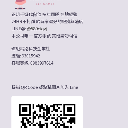
正規手遊代儲值 多年團隊 在地經營
24HR不打烊 給玩家最好的服務與速度
LINE@:
@589ciqvj
本公司唯一 官方帳號 其他請勿相信
瑋馳網路科技企業社
統編: 93015942
客服專線: 0983997814
掃描 QR Code 或點擊圖片加入 Line