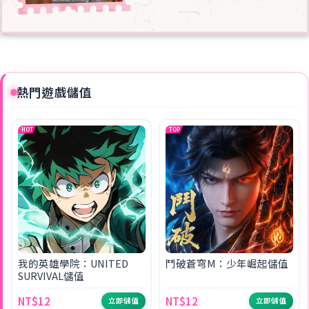
熱門遊戲儲值
HOT
TOP
我的英雄學院：UNITED
鬥破蒼穹M：少年崛起儲值
SURVIVAL儲值
NT$12
NT$12
立即儲值
立即儲值