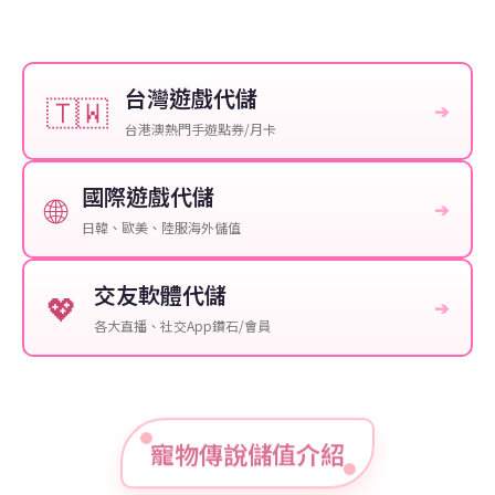
台灣遊戲代儲
🇹🇼
➔
台港澳熱門手遊點券/月卡
國際遊戲代儲
🌐
➔
日韓、歐美、陸服海外儲值
交友軟體代儲
💖
➔
各大直播、社交App鑽石/會員
寵物傳說儲值介紹