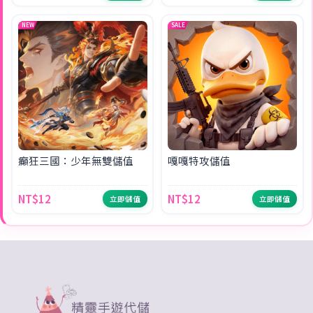
NEW
SALE
癲狂三國：少年無雙儲值
嘎嘎特攻儲值
NT$12
NT$12
立即儲值
立即儲值