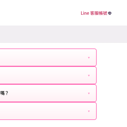
Line 客服帳號
▼
下資料提供給我們的客服：
▼
扣、VIP回饋、滿額贈送、大額儲值優惠及節日限定
ebook、Google等）。
時都能享有優惠價格。
封嗎？
▼
正規儲值方式完成訂單，不使用外掛程式、非法點數
商品與官方購買的內容相同，可以安心使用。
▼
密碼。
的10到15分鐘內處理完畢。若遇到遊戲官方伺服器