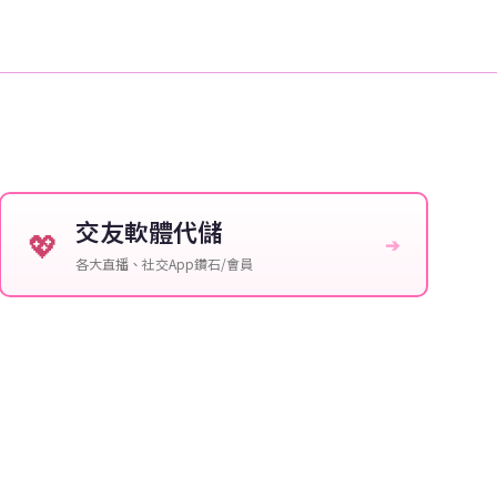
交友軟體代儲
💖
➔
各大直播、社交App鑽石/會員