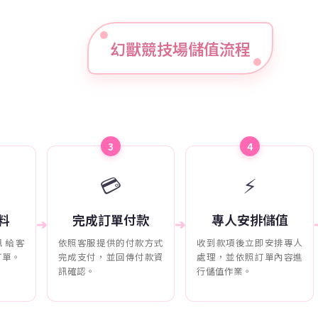
幻獸競技場儲值流程
3
4
💳
⚡
料
完成訂單付款
專人安排儲值
➔
➔
訊給客
依照客服提供的付款方式
收到款項後立即安排專人
訂單。
完成支付，並回傳付款資
處理，並依照訂單內容進
訊確認。
行儲值作業。