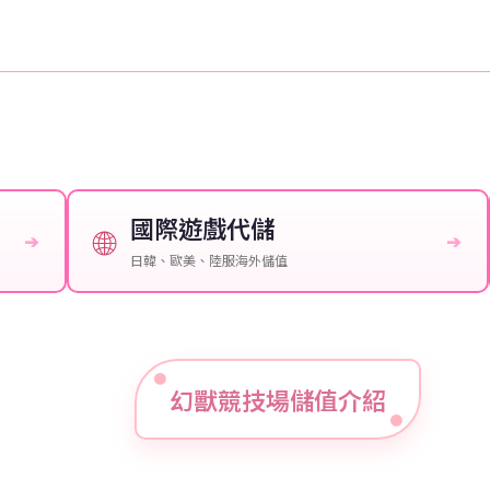
國際遊戲代儲
🌐
➔
➔
日韓、歐美、陸服海外儲值
幻獸競技場儲值介紹