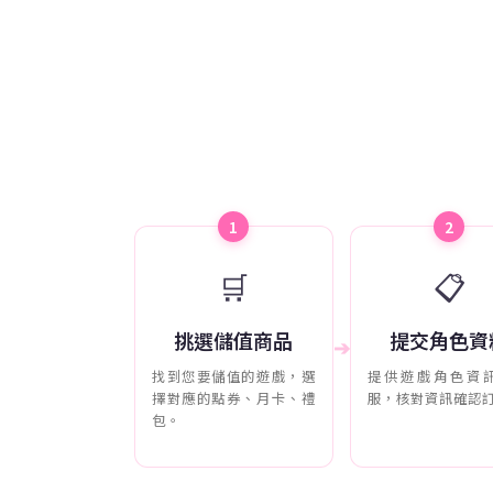
1
2
🛒
📋
挑選儲值商品
提交角色資
➔
找到您要儲值的遊戲，選
提供遊戲角色資
擇對應的點券、月卡、禮
服，核對資訊確認
包。