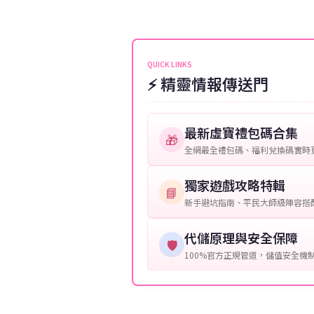
伺服器：您所使用的遊戲伺服器
維護或熱門活動爆單，可能會稍
接聯絡客服查詢訂單進度。
角色名稱：您遊戲中的角色名稱
等級：角色的當前等級。
QUICK LINKS
⚡ 精靈情報傳送門
購買截圖：所購買商品的截圖以
提供這些信息能幫助我們更快地
最新虛寶禮包碼合集
🎁
全網最全禮包碼、福利兌換碼實時
獨家遊戲攻略特輯
📘
新手避坑指南、平民大師級陣容搭
代儲原理與安全保障
🛡️
100%官方正規管道，儲值安全機