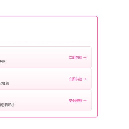
名稱。
微延遲，客服均會全程跟進。如超過預估時間，可直
。
作確認。
處理您的代儲需求，確保您盡享遊戲樂趣！
立即前往 →
更新
立即前往 →
配推薦
安全釋疑 →
制透明解析