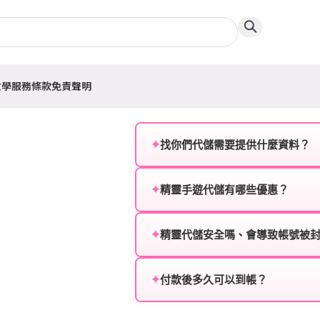
教學
服務條款
免責聲明
✦
找你們代儲需要提供什麼資料？
為確保順利完成代儲值，請將以
✦
精靈手遊代儲有哪些優惠？
遊戲名稱：您所玩的遊戲名稱。
我們不定期推出首儲優惠、會員折
登入方式：您的遊戲登入方式（如Fac
活動，儲值最低6折起，讓玩家隨
✦
精靈代儲安全嗎、會導致帳號被
遊戲帳號：您的遊戲帳號或ID。
絕對安全，不會封號。我們採用
或異常儲值管道。您獲得的遊戲
✦
付款後多久可以到帳？
遊戲密碼：若需要，請提供遊戲
一般情況下，訂單會在付款成功後