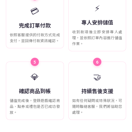
⚡
💳
專人安排儲值
完成訂單付款
收到款項後立即安排專人處
依照客服提供的付款方式完成
理，並依照訂單內容進行儲值
支付，並回傳付款資訊確認。
作業。
5
6
💎
🤝
確認商品到帳
持續售後支援
儲值完成後，登錄遊戲確認商
如有任何疑問或特殊狀況，可
品、點券或禮包是否已成功發
隨時聯絡客服，我們將協助您
放。
處理。