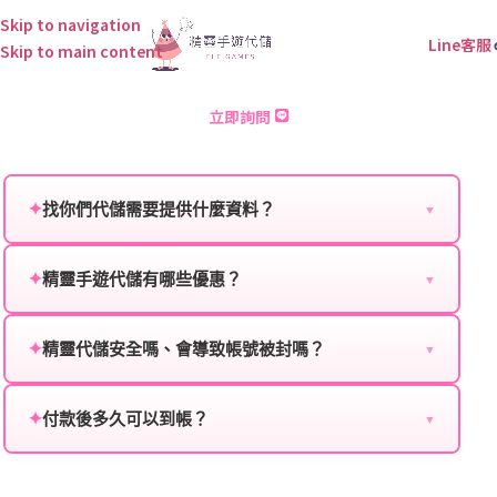
Skip to navigation
Line客服
Skip to main content
幽遊白書BANG靈丸 儲值
立即詢問
✦
找你們代儲需要提供什麼資料？
▼
為確保順利完成代儲值，請將以下資料提供給我們的客
服：
✦
精靈手遊代儲有哪些優惠？
▼
我們不定期推出首儲優惠、會員折扣、VIP回饋、滿額
遊戲名稱：您所玩的遊戲名稱。
贈送、大額儲值優惠及節日限定活動，儲值最低6折
✦
精靈代儲安全嗎、會導致帳號被封嗎？
▼
登入方式：您的遊戲登入方式（如Facebook、Google
起，讓玩家隨時都能享有優惠價格。
絕對安全，不會封號。我們採用正規儲值方式完成訂
等）。
單，不使用外掛程式、非法點數或異常儲值管道。您獲
✦
付款後多久可以到帳？
▼
遊戲帳號：您的遊戲帳號或ID。
得的遊戲商品與官方購買的內容相同，可以安心使用。
一般情況下，訂單會在付款成功後的10到15分鐘內處理
遊戲密碼：若需要，請提供遊戲密碼。
完畢。若遇到遊戲官方伺服器維護或熱門活動爆單，可