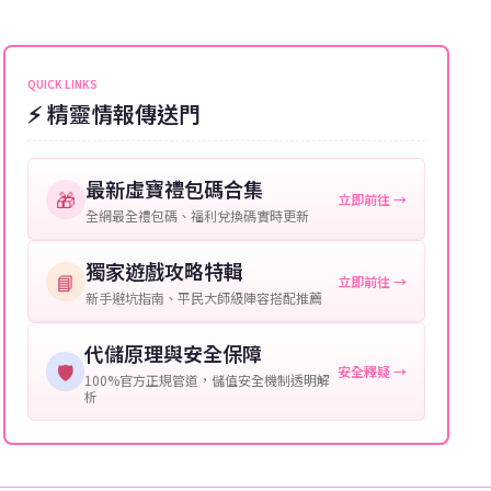
能會稍微延遲，客服均會全程跟進。如超過預估時間，
伺服器：您所使用的遊戲伺服器名稱。
可直接聯絡客服查詢訂單進度。
角色名稱：您遊戲中的角色名稱。
QUICK LINKS
⚡ 精靈情報傳送門
等級：角色的當前等級。
購買截圖：所購買商品的截圖以作確認。
最新虛寶禮包碼合集
🎁
立即前往 →
提供這些信息能幫助我們更快地處理您的代儲需求，確
全網最全禮包碼、福利兌換碼實時更新
保您盡享遊戲樂趣！
獨家遊戲攻略特輯
📘
立即前往 →
新手避坑指南、平民大師級陣容搭配推薦
代儲原理與安全保障
🛡️
安全釋疑 →
100%官方正規管道，儲值安全機制透明解
析