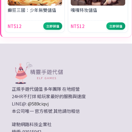
癲狂三國：少年無雙儲值
嘎嘎特攻儲值
NT$12
NT$12
立即儲值
立即儲值
正規手遊代儲值 多年團隊 在地經營
24HR不打烊 給玩家最好的服務與速度
LINE@:
@589ciqvj
本公司唯一 官方帳號 其他請勿相信
瑋馳網路科技企業社
統編: 93015942