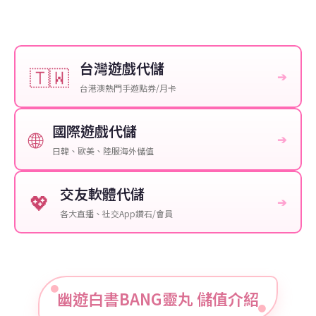
台灣遊戲代儲
🇹🇼
➔
台港澳熱門手遊點券/月卡
國際遊戲代儲
🌐
➔
日韓、歐美、陸服海外儲值
交友軟體代儲
💖
➔
各大直播、社交App鑽石/會員
幽遊白書BANG靈丸 儲值介紹