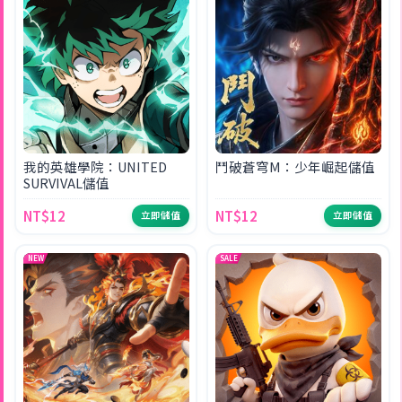
我的英雄學院：UNITED
鬥破蒼穹M：少年崛起儲值
SURVIVAL儲值
NT$12
NT$12
立即儲值
立即儲值
NEW
SALE