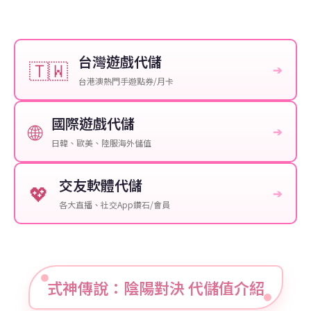
台灣遊戲代儲
🇹🇼
➔
台港澳熱門手遊點券/月卡
國際遊戲代儲
🌐
➔
日韓、歐美、陸服海外儲值
交友軟體代儲
💖
➔
各大直播、社交App鑽石/會員
式神傳說：陰陽對決 代儲值介紹