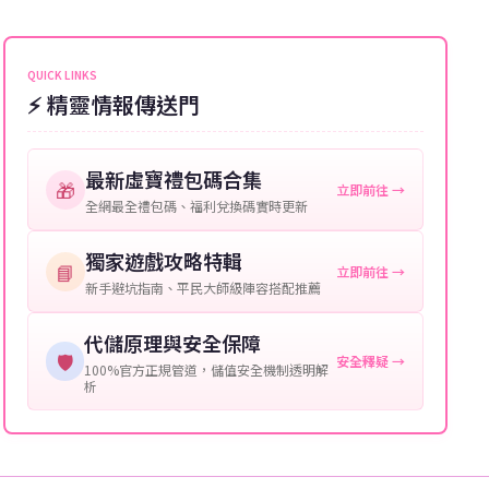
能會稍微延遲，客服均會全程跟進。如超過預估時間，
伺服器：您所使用的遊戲伺服器名稱。
可直接聯絡客服查詢訂單進度。
角色名稱：您遊戲中的角色名稱。
QUICK LINKS
⚡ 精靈情報傳送門
等級：角色的當前等級。
購買截圖：所購買商品的截圖以作確認。
最新虛寶禮包碼合集
🎁
立即前往 →
提供這些信息能幫助我們更快地處理您的代儲需求，確
全網最全禮包碼、福利兌換碼實時更新
保您盡享遊戲樂趣！
獨家遊戲攻略特輯
📘
立即前往 →
新手避坑指南、平民大師級陣容搭配推薦
代儲原理與安全保障
🛡️
安全釋疑 →
100%官方正規管道，儲值安全機制透明解
析