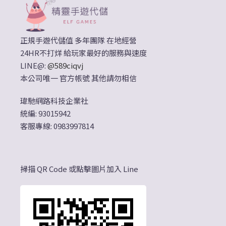
正規手遊代儲值 多年團隊 在地經營
24HR不打烊 給玩家最好的服務與速度
LINE@:
@589ciqvj
本公司唯一 官方帳號 其他請勿相信
瑋馳網路科技企業社
統編: 93015942
客服專線: 0983997814
掃描 QR Code 或點擊圖片加入 Line