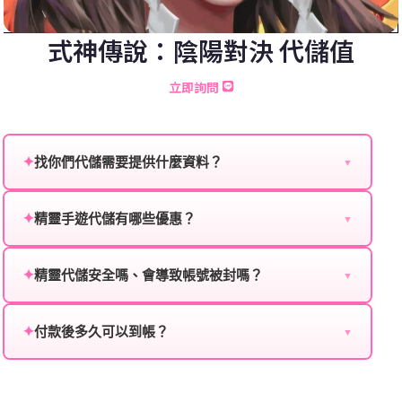
式神傳說：陰陽對決 代儲值
立即詢問
✦
找你們代儲需要提供什麼資料？
▼
為確保順利完成代儲值，請將以下資料提供給我們的客
服：
✦
精靈手遊代儲有哪些優惠？
▼
我們不定期推出首儲優惠、會員折扣、VIP回饋、滿額
遊戲名稱：您所玩的遊戲名稱。
贈送、大額儲值優惠及節日限定活動，儲值最低6折
✦
精靈代儲安全嗎、會導致帳號被封嗎？
▼
登入方式：您的遊戲登入方式（如Facebook、Google
起，讓玩家隨時都能享有優惠價格。
絕對安全，不會封號。我們採用正規儲值方式完成訂
等）。
單，不使用外掛程式、非法點數或異常儲值管道。您獲
✦
付款後多久可以到帳？
▼
遊戲帳號：您的遊戲帳號或ID。
得的遊戲商品與官方購買的內容相同，可以安心使用。
一般情況下，訂單會在付款成功後的10到15分鐘內處理
遊戲密碼：若需要，請提供遊戲密碼。
完畢。若遇到遊戲官方伺服器維護或熱門活動爆單，可