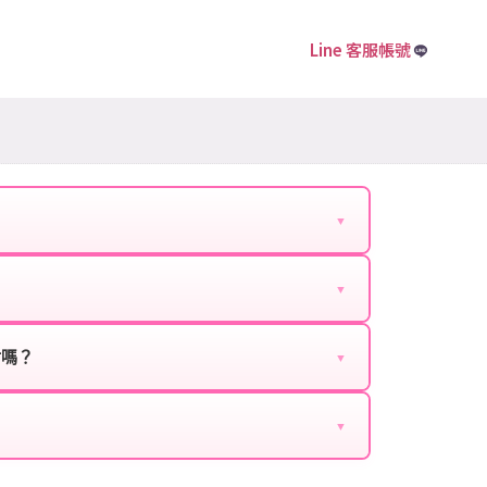
Line 客服帳號
▼
下資料提供給我們的客服：
▼
扣、VIP回饋、滿額贈送、大額儲值優惠及節日限定
ebook、Google等）。
時都能享有優惠價格。
封嗎？
▼
正規儲值方式完成訂單，不使用外掛程式、非法點數
商品與官方購買的內容相同，可以安心使用。
▼
密碼。
的10到15分鐘內處理完畢。若遇到遊戲官方伺服器