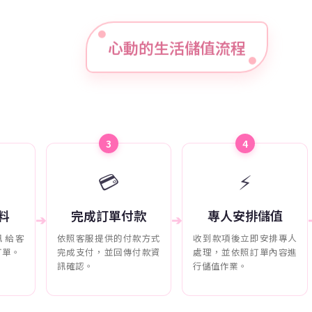
心動的生活儲值流程
3
4
💳
⚡
料
完成訂單付款
專人安排儲值
➔
➔
訊給客
依照客服提供的付款方式
收到款項後立即安排專人
訂單。
完成支付，並回傳付款資
處理，並依照訂單內容進
訊確認。
行儲值作業。