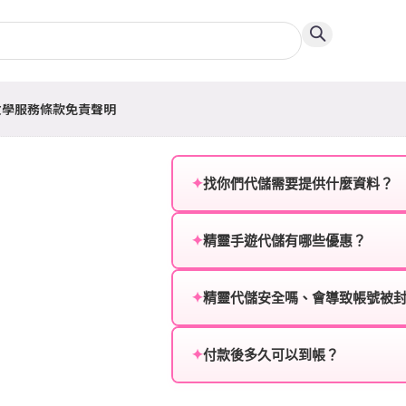
教學
服務條款
免責聲明
✦
找你們代儲需要提供什麼資料？
為確保順利完成代儲值，請將以
✦
精靈手遊代儲有哪些優惠？
遊戲名稱：您所玩的遊戲名稱。
我們不定期推出首儲優惠、會員折
登入方式：您的遊戲登入方式（如Fac
活動，儲值最低6折起，讓玩家隨
✦
精靈代儲安全嗎、會導致帳號被
遊戲帳號：您的遊戲帳號或ID。
絕對安全，不會封號。我們採用
或異常儲值管道。您獲得的遊戲
✦
付款後多久可以到帳？
遊戲密碼：若需要，請提供遊戲
一般情況下，訂單會在付款成功後