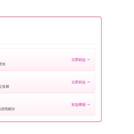
名稱。
微延遲，客服均會全程跟進。如超過預估時間，可直
。
作確認。
處理您的代儲需求，確保您盡享遊戲樂趣！
立即前往 →
更新
立即前往 →
配推薦
安全釋疑 →
制透明解析