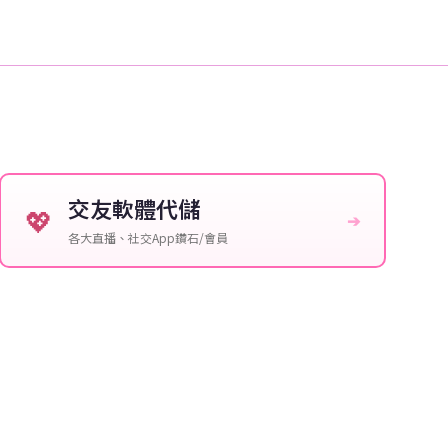
交友軟體代儲
💖
➔
各大直播、社交App鑽石/會員