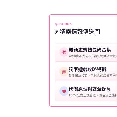
伺服器：您所使用的遊戲伺服器
維護或熱門活動爆單，可能會稍
接聯絡客服查詢訂單進度。
角色名稱：您遊戲中的角色名稱
等級：角色的當前等級。
QUICK LINKS
⚡ 精靈情報傳送門
購買截圖：所購買商品的截圖以
提供這些信息能幫助我們更快地
最新虛寶禮包碼合集
🎁
全網最全禮包碼、福利兌換碼實時
獨家遊戲攻略特輯
📘
新手避坑指南、平民大師級陣容搭
代儲原理與安全保障
🛡️
100%官方正規管道，儲值安全機