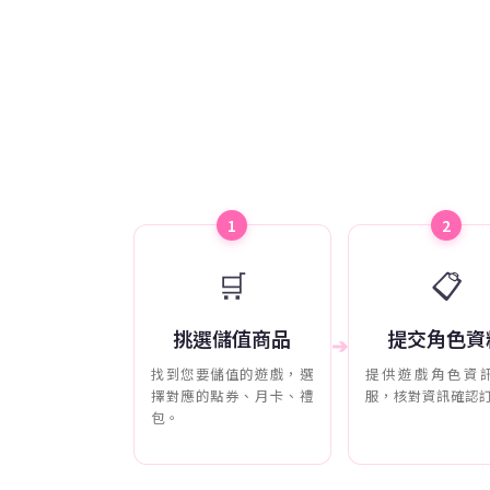
1
2
🛒
📋
挑選儲值商品
提交角色資
➔
找到您要儲值的遊戲，選
提供遊戲角色資
擇對應的點券、月卡、禮
服，核對資訊確認
包。