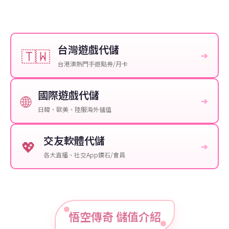
台灣遊戲代儲
🇹🇼
➔
台港澳熱門手遊點券/月卡
國際遊戲代儲
🌐
➔
日韓、歐美、陸服海外儲值
交友軟體代儲
💖
➔
各大直播、社交App鑽石/會員
悟空傳奇 儲值介紹