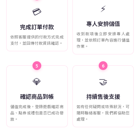
⚡
💳
專人安排儲值
完成訂單付款
收到款項後立即安排專人處
依照客服提供的付款方式完成
理，並依照訂單內容進行儲值
支付，並回傳付款資訊確認。
作業。
5
6
💎
🤝
確認商品到帳
持續售後支援
儲值完成後，登錄遊戲確認商
如有任何疑問或特殊狀況，可
品、點券或禮包是否已成功發
隨時聯絡客服，我們將協助您
放。
處理。