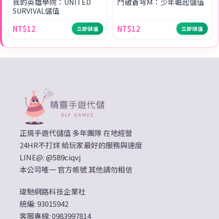
我的英雄學院：UNITED
鬥破蒼穹M：少年崛起儲值
SURVIVAL儲值
NT$12
NT$12
立即儲值
立即儲值
正規手遊代儲值 多年團隊 在地經營
24HR不打烊 給玩家最好的服務與速度
LINE@:
@589ciqvj
本公司唯一 官方帳號 其他請勿相信
瑋馳網路科技企業社
統編: 93015942
客服專線: 0983997814