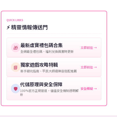
能會稍微延遲，客服均會全程跟進。如超過預估時間，
伺服器：您所使用的遊戲伺服器名稱。
可直接聯絡客服查詢訂單進度。
角色名稱：您遊戲中的角色名稱。
QUICK LINKS
⚡ 精靈情報傳送門
等級：角色的當前等級。
購買截圖：所購買商品的截圖以作確認。
最新虛寶禮包碼合集
🎁
立即前往 →
提供這些信息能幫助我們更快地處理您的代儲需求，確
全網最全禮包碼、福利兌換碼實時更新
保您盡享遊戲樂趣！
獨家遊戲攻略特輯
📘
立即前往 →
新手避坑指南、平民大師級陣容搭配推薦
代儲原理與安全保障
🛡️
安全釋疑 →
100%官方正規管道，儲值安全機制透明解
析