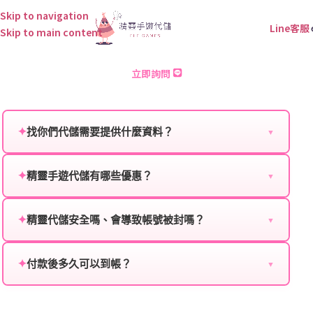
Skip to navigation
Line客服
Skip to main content
悟空傳奇 儲值
立即詢問
✦
找你們代儲需要提供什麼資料？
▼
為確保順利完成代儲值，請將以下資料提供給我們的客
服：
✦
精靈手遊代儲有哪些優惠？
▼
我們不定期推出首儲優惠、會員折扣、VIP回饋、滿額
遊戲名稱：您所玩的遊戲名稱。
贈送、大額儲值優惠及節日限定活動，儲值最低6折
✦
精靈代儲安全嗎、會導致帳號被封嗎？
▼
登入方式：您的遊戲登入方式（如Facebook、Google
起，讓玩家隨時都能享有優惠價格。
絕對安全，不會封號。我們採用正規儲值方式完成訂
等）。
單，不使用外掛程式、非法點數或異常儲值管道。您獲
✦
付款後多久可以到帳？
▼
遊戲帳號：您的遊戲帳號或ID。
得的遊戲商品與官方購買的內容相同，可以安心使用。
一般情況下，訂單會在付款成功後的10到15分鐘內處理
遊戲密碼：若需要，請提供遊戲密碼。
完畢。若遇到遊戲官方伺服器維護或熱門活動爆單，可