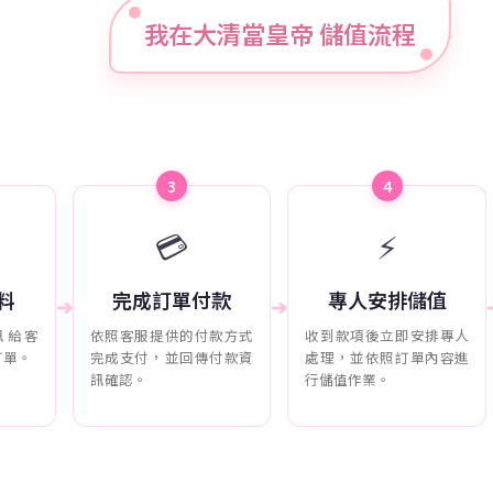
我在大清當皇帝 儲值流程
3
4
💳
⚡
料
完成訂單付款
專人安排儲值
➔
➔
訊給客
依照客服提供的付款方式
收到款項後立即安排專人
訂單。
完成支付，並回傳付款資
處理，並依照訂單內容進
訊確認。
行儲值作業。