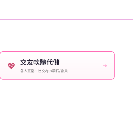
交友軟體代儲
💖
➔
各大直播、社交App鑽石/會員