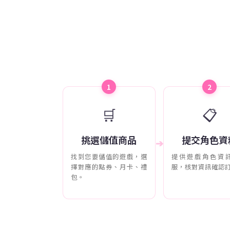
1
2
🛒
📋
挑選儲值商品
提交角色資
➔
找到您要儲值的遊戲，選
提供遊戲角色資
擇對應的點券、月卡、禮
服，核對資訊確認
包。