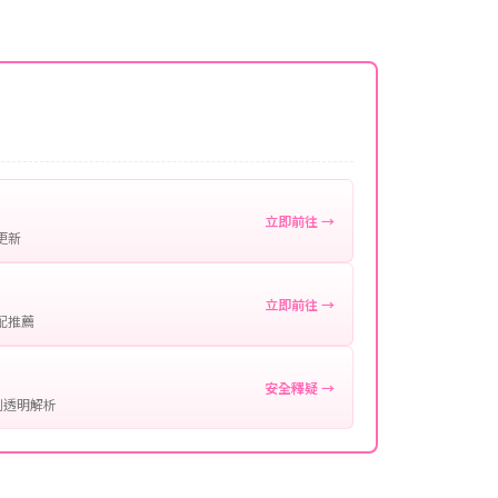
名稱。
微延遲，客服均會全程跟進。如超過預估時間，可直
。
作確認。
處理您的代儲需求，確保您盡享遊戲樂趣！
立即前往 →
更新
立即前往 →
配推薦
安全釋疑 →
制透明解析