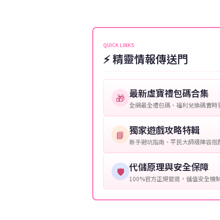
伺服器：您所使用的遊戲伺服器
維護或熱門活動爆單，可能會稍
接聯絡客服查詢訂單進度。
角色名稱：您遊戲中的角色名稱
等級：角色的當前等級。
QUICK LINKS
⚡ 精靈情報傳送門
購買截圖：所購買商品的截圖以
提供這些信息能幫助我們更快地
最新虛寶禮包碼合集
🎁
全網最全禮包碼、福利兌換碼實時
獨家遊戲攻略特輯
📘
新手避坑指南、平民大師級陣容搭
代儲原理與安全保障
🛡️
100%官方正規管道，儲值安全機