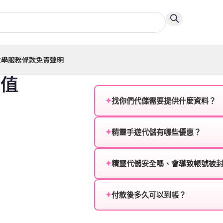
教學
服務條款
免責聲明
儲值
✦
找你們代儲需要提供什麼資料？
為確保順利完成代儲值，請將以
✦
精靈手遊代儲有哪些優惠？
遊戲名稱：您所玩的遊戲名稱。
我們不定期推出首儲優惠、會員折
登入方式：您的遊戲登入方式（如Fac
活動，儲值最低6折起，讓玩家隨
✦
精靈代儲安全嗎、會導致帳號被
遊戲帳號：您的遊戲帳號或ID。
絕對安全，不會封號。我們採用
或異常儲值管道。您獲得的遊戲
✦
付款後多久可以到帳？
遊戲密碼：若需要，請提供遊戲
一般情況下，訂單會在付款成功後