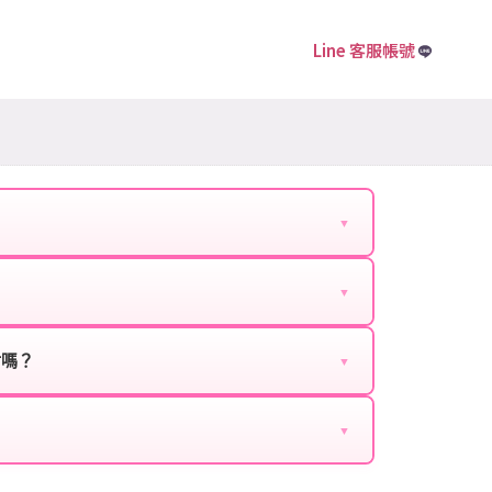
Line 客服帳號
▼
下資料提供給我們的客服：
▼
扣、VIP回饋、滿額贈送、大額儲值優惠及節日限定
ebook、Google等）。
時都能享有優惠價格。
封嗎？
▼
正規儲值方式完成訂單，不使用外掛程式、非法點數
商品與官方購買的內容相同，可以安心使用。
▼
密碼。
的10到15分鐘內處理完畢。若遇到遊戲官方伺服器