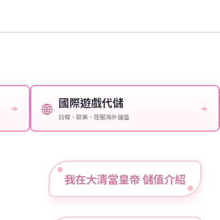
國際遊戲代儲
🌐
➔
➔
日韓、歐美、陸服海外儲值
我在大清當皇帝 儲值介紹