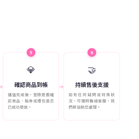
5
6
💎
🤝
確認商品到帳
持續售後支援
➔
➔
儲值完成後，登錄遊戲確
如有任何疑問或特殊狀
認商品、點券或禮包是否
況，可隨時聯絡客服，我
已成功發放。
們將協助您處理。