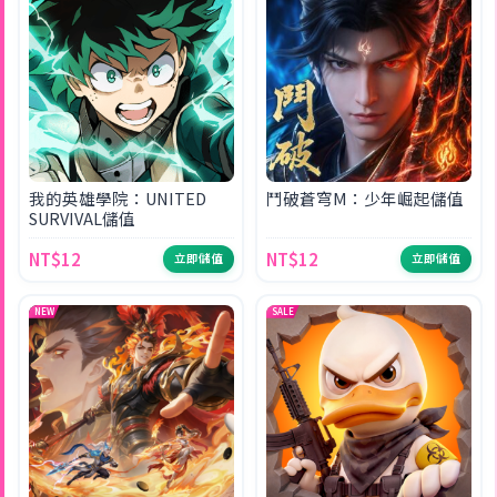
我的英雄學院：UNITED
鬥破蒼穹M：少年崛起儲值
SURVIVAL儲值
NT$12
NT$12
立即儲值
立即儲值
NEW
SALE