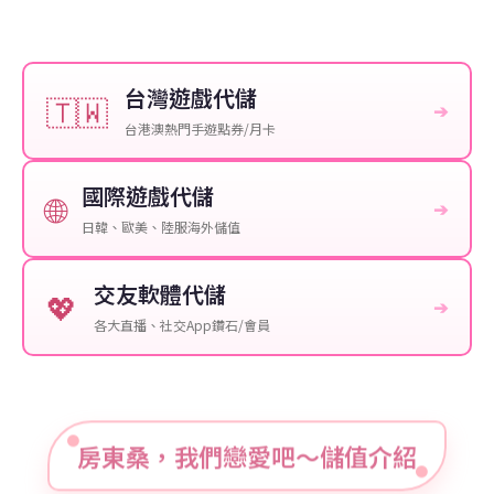
台灣遊戲代儲
🇹🇼
➔
台港澳熱門手遊點券/月卡
國際遊戲代儲
🌐
➔
日韓、歐美、陸服海外儲值
交友軟體代儲
💖
➔
各大直播、社交App鑽石/會員
房東桑，我們戀愛吧～儲值介紹