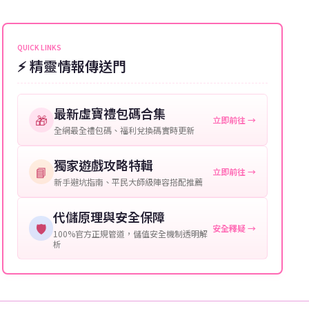
能會稍微延遲，客服均會全程跟進。如超過預估時間，
伺服器：您所使用的遊戲伺服器名稱。
可直接聯絡客服查詢訂單進度。
角色名稱：您遊戲中的角色名稱。
QUICK LINKS
⚡ 精靈情報傳送門
等級：角色的當前等級。
購買截圖：所購買商品的截圖以作確認。
最新虛寶禮包碼合集
🎁
立即前往 →
提供這些信息能幫助我們更快地處理您的代儲需求，確
全網最全禮包碼、福利兌換碼實時更新
保您盡享遊戲樂趣！
獨家遊戲攻略特輯
📘
立即前往 →
新手避坑指南、平民大師級陣容搭配推薦
代儲原理與安全保障
🛡️
安全釋疑 →
100%官方正規管道，儲值安全機制透明解
析