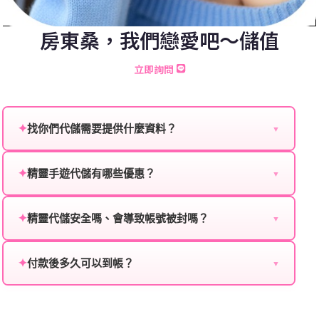
房東桑，我們戀愛吧～儲值
立即詢問
✦
找你們代儲需要提供什麼資料？
▼
為確保順利完成代儲值，請將以下資料提供給我們的客
服：
✦
精靈手遊代儲有哪些優惠？
▼
我們不定期推出首儲優惠、會員折扣、VIP回饋、滿額
遊戲名稱：您所玩的遊戲名稱。
贈送、大額儲值優惠及節日限定活動，儲值最低6折
✦
精靈代儲安全嗎、會導致帳號被封嗎？
▼
登入方式：您的遊戲登入方式（如Facebook、Google
起，讓玩家隨時都能享有優惠價格。
絕對安全，不會封號。我們採用正規儲值方式完成訂
等）。
單，不使用外掛程式、非法點數或異常儲值管道。您獲
✦
付款後多久可以到帳？
▼
遊戲帳號：您的遊戲帳號或ID。
得的遊戲商品與官方購買的內容相同，可以安心使用。
一般情況下，訂單會在付款成功後的10到15分鐘內處理
遊戲密碼：若需要，請提供遊戲密碼。
完畢。若遇到遊戲官方伺服器維護或熱門活動爆單，可