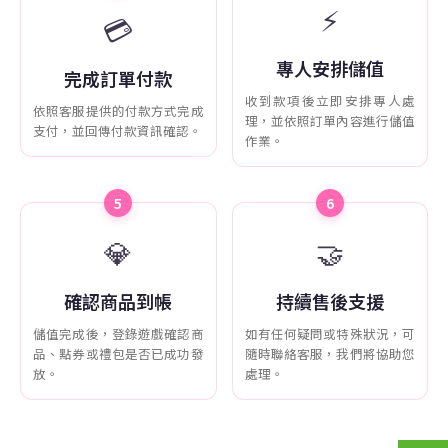
⚡
💳
專人安排儲值
完成訂單付款
收到款項後立即安排專人處
依照客服提供的付款方式完成
理，並依照訂單內容進行儲值
支付，並回傳付款資訊確認。
作業。
5
6
💎
🤝
確認商品到帳
持續售後支援
儲值完成後，登錄遊戲確認商
如有任何疑問或特殊狀況，可
品、點券或禮包是否已成功發
隨時聯絡客服，我們將協助您
放。
處理。