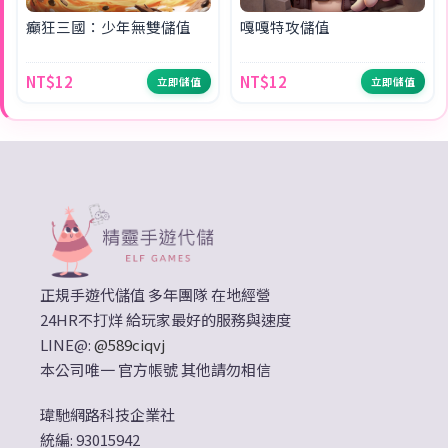
癲狂三國：少年無雙儲值
嘎嘎特攻儲值
NT$12
NT$12
立即儲值
立即儲值
正規手遊代儲值 多年團隊 在地經營
24HR不打烊 給玩家最好的服務與速度
LINE@:
@589ciqvj
本公司唯一 官方帳號 其他請勿相信
瑋馳網路科技企業社
統編: 93015942