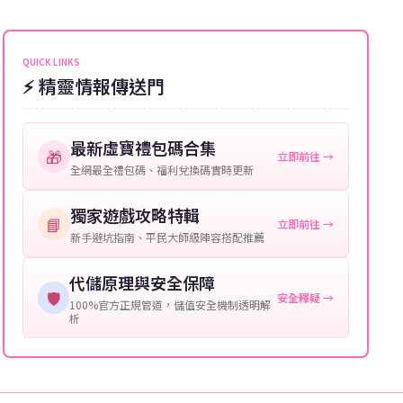
能會稍微延遲，客服均會全程跟進。如超過預估時間，
伺服器：您所使用的遊戲伺服器名稱。
可直接聯絡客服查詢訂單進度。
角色名稱：您遊戲中的角色名稱。
QUICK LINKS
⚡ 精靈情報傳送門
等級：角色的當前等級。
購買截圖：所購買商品的截圖以作確認。
最新虛寶禮包碼合集
🎁
立即前往 →
提供這些信息能幫助我們更快地處理您的代儲需求，確
全網最全禮包碼、福利兌換碼實時更新
保您盡享遊戲樂趣！
獨家遊戲攻略特輯
📘
立即前往 →
新手避坑指南、平民大師級陣容搭配推薦
代儲原理與安全保障
🛡️
安全釋疑 →
100%官方正規管道，儲值安全機制透明解
析