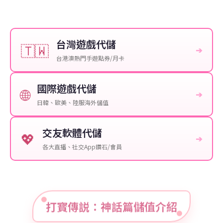
台灣遊戲代儲
🇹🇼
➔
台港澳熱門手遊點券/月卡
國際遊戲代儲
🌐
➔
日韓、歐美、陸服海外儲值
交友軟體代儲
💖
➔
各大直播、社交App鑽石/會員
打寳傳説：神話篇儲值介紹