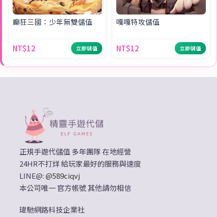
癲狂三國：少年無雙儲值
嘎嘎特攻儲值
NT$12
NT$12
立即儲值
立即儲值
正規手遊代儲值 多年團隊 在地經營
24HR不打烊 給玩家最好的服務與速度
LINE@:
@589ciqvj
本公司唯一 官方帳號 其他請勿相信
瑋馳網路科技企業社