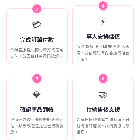
4
3
⚡
💳
專人安排儲值
完成訂單付款
收到款項後立即安排專人處
依照客服提供的付款方式完成
理，並依照訂單內容進行儲值
支付，並回傳付款資訊確認。
作業。
5
6
💎
🤝
確認商品到帳
持續售後支援
儲值完成後，登錄遊戲確認商
如有任何疑問或特殊狀況，可
品、點券或禮包是否已成功發
隨時聯絡客服，我們將協助您
放。
處理。