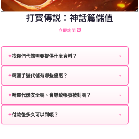
打寳傳説：神話篇儲值
立即詢問
✦
找你們代儲需要提供什麼資料？
▼
為確保順利完成代儲值，請將以下資料提供給我們的客
服：
✦
精靈手遊代儲有哪些優惠？
▼
我們不定期推出首儲優惠、會員折扣、VIP回饋、滿額
遊戲名稱：您所玩的遊戲名稱。
贈送、大額儲值優惠及節日限定活動，儲值最低6折
✦
精靈代儲安全嗎、會導致帳號被封嗎？
▼
登入方式：您的遊戲登入方式（如Facebook、Google
起，讓玩家隨時都能享有優惠價格。
絕對安全，不會封號。我們採用正規儲值方式完成訂
等）。
單，不使用外掛程式、非法點數或異常儲值管道。您獲
✦
付款後多久可以到帳？
▼
遊戲帳號：您的遊戲帳號或ID。
得的遊戲商品與官方購買的內容相同，可以安心使用。
一般情況下，訂單會在付款成功後的10到15分鐘內處理
遊戲密碼：若需要，請提供遊戲密碼。
完畢。若遇到遊戲官方伺服器維護或熱門活動爆單，可