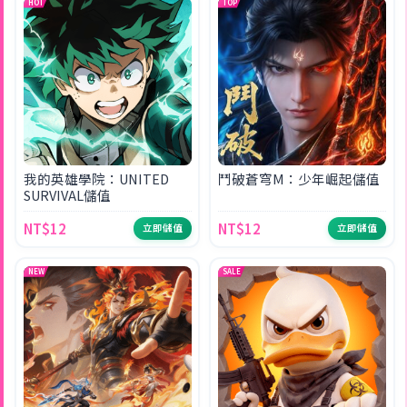
HOT
TOP
我的英雄學院：UNITED
鬥破蒼穹M：少年崛起儲值
SURVIVAL儲值
NT$12
NT$12
立即儲值
立即儲值
NEW
SALE