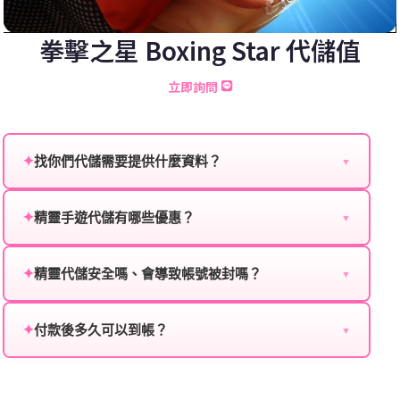
拳擊之星 Boxing Star 代儲值
立即詢問
✦
找你們代儲需要提供什麼資料？
▼
為確保順利完成代儲值，請將以下資料提供給我們的客
服：
✦
精靈手遊代儲有哪些優惠？
▼
我們不定期推出首儲優惠、會員折扣、VIP回饋、滿額
遊戲名稱：您所玩的遊戲名稱。
贈送、大額儲值優惠及節日限定活動，儲值最低6折
✦
精靈代儲安全嗎、會導致帳號被封嗎？
▼
登入方式：您的遊戲登入方式（如Facebook、Google
起，讓玩家隨時都能享有優惠價格。
絕對安全，不會封號。我們採用正規儲值方式完成訂
等）。
單，不使用外掛程式、非法點數或異常儲值管道。您獲
✦
付款後多久可以到帳？
▼
遊戲帳號：您的遊戲帳號或ID。
得的遊戲商品與官方購買的內容相同，可以安心使用。
一般情況下，訂單會在付款成功後的10到15分鐘內處理
遊戲密碼：若需要，請提供遊戲密碼。
完畢。若遇到遊戲官方伺服器維護或熱門活動爆單，可