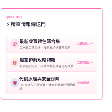
能會稍微延遲，客服均會全程跟進。如超過預估時間，
伺服器：您所使用的遊戲伺服器名稱。
可直接聯絡客服查詢訂單進度。
角色名稱：您遊戲中的角色名稱。
QUICK LINKS
⚡ 精靈情報傳送門
等級：角色的當前等級。
購買截圖：所購買商品的截圖以作確認。
最新虛寶禮包碼合集
🎁
立即前往 →
提供這些信息能幫助我們更快地處理您的代儲需求，確
全網最全禮包碼、福利兌換碼實時更新
保您盡享遊戲樂趣！
獨家遊戲攻略特輯
📘
立即前往 →
新手避坑指南、平民大師級陣容搭配推薦
代儲原理與安全保障
🛡️
安全釋疑 →
100%官方正規管道，儲值安全機制透明解
析