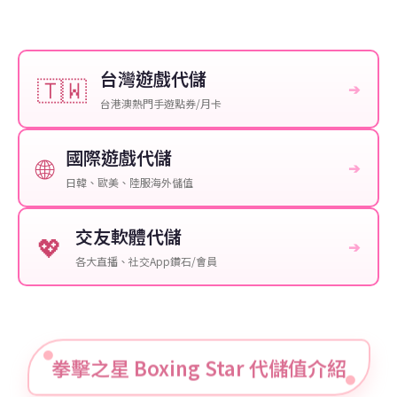
台灣遊戲代儲
🇹🇼
➔
台港澳熱門手遊點券/月卡
國際遊戲代儲
🌐
➔
日韓、歐美、陸服海外儲值
交友軟體代儲
💖
➔
各大直播、社交App鑽石/會員
拳擊之星 Boxing Star 代儲值介紹