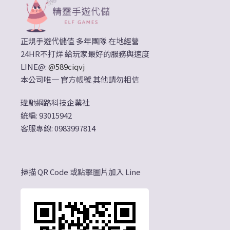
正規手遊代儲值 多年團隊 在地經營
24HR不打烊 給玩家最好的服務與速度
LINE@:
@589ciqvj
本公司唯一 官方帳號 其他請勿相信
瑋馳網路科技企業社
統編: 93015942
客服專線: 0983997814
掃描 QR Code 或點擊圖片加入 Line