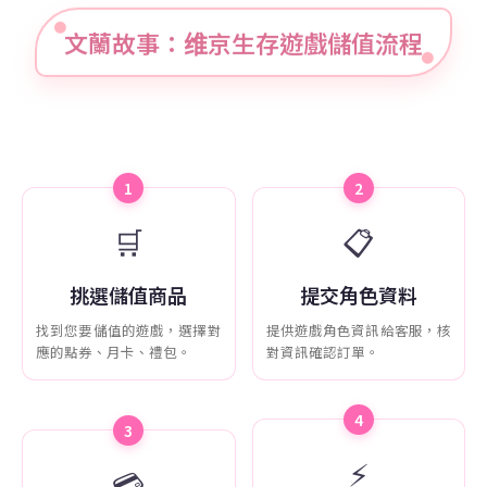
文蘭故事：维京生存遊戲儲值流程
1
2
🛒
📋
挑選儲值商品
提交角色資料
找到您要儲值的遊戲，選擇對
提供遊戲角色資訊給客服，核
應的點券、月卡、禮包。
對資訊確認訂單。
4
3
⚡
💳