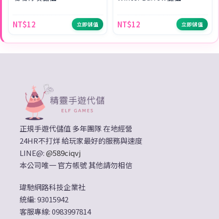
NT$12
NT$12
立即儲值
立即儲值
正規手遊代儲值 多年團隊 在地經營
24HR不打烊 給玩家最好的服務與速度
LINE@:
@589ciqvj
本公司唯一 官方帳號 其他請勿相信
瑋馳網路科技企業社
統編: 93015942
客服專線: 0983997814