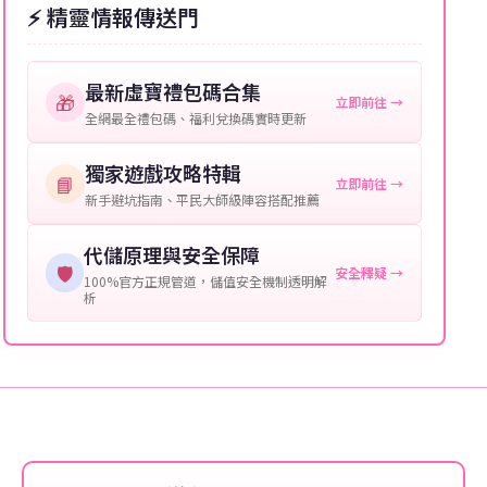
⚡ 精靈情報傳送門
等級：角色的當前等級。
購買截圖：所購買商品的截圖以作確認。
最新虛寶禮包碼合集
🎁
立即前往 →
提供這些信息能幫助我們更快地處理您的代儲需求，確
全網最全禮包碼、福利兌換碼實時更新
保您盡享遊戲樂趣！
獨家遊戲攻略特輯
📘
立即前往 →
新手避坑指南、平民大師級陣容搭配推薦
代儲原理與安全保障
🛡️
安全釋疑 →
100%官方正規管道，儲值安全機制透明解
析