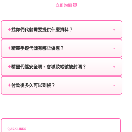
立即詢問
✦
找你們代儲需要提供什麼資料？
▼
為確保順利完成代儲值，請將以下資料提供給我們的客
服：
✦
精靈手遊代儲有哪些優惠？
▼
我們不定期推出首儲優惠、會員折扣、VIP回饋、滿額
遊戲名稱：您所玩的遊戲名稱。
贈送、大額儲值優惠及節日限定活動，儲值最低6折
✦
精靈代儲安全嗎、會導致帳號被封嗎？
▼
登入方式：您的遊戲登入方式（如Facebook、Google
起，讓玩家隨時都能享有優惠價格。
絕對安全，不會封號。我們採用正規儲值方式完成訂
等）。
單，不使用外掛程式、非法點數或異常儲值管道。您獲
✦
付款後多久可以到帳？
▼
遊戲帳號：您的遊戲帳號或ID。
得的遊戲商品與官方購買的內容相同，可以安心使用。
一般情況下，訂單會在付款成功後的10到15分鐘內處理
遊戲密碼：若需要，請提供遊戲密碼。
完畢。若遇到遊戲官方伺服器維護或熱門活動爆單，可
能會稍微延遲，客服均會全程跟進。如超過預估時間，
伺服器：您所使用的遊戲伺服器名稱。
可直接聯絡客服查詢訂單進度。
角色名稱：您遊戲中的角色名稱。
QUICK LINKS