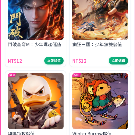
鬥破蒼穹M：少年崛起儲值
癲狂三國：少年無雙儲值
NT$12
NT$12
立即儲值
立即儲值
NEW
SALE
嘎嘎特攻儲值
Winter Burrow儲值