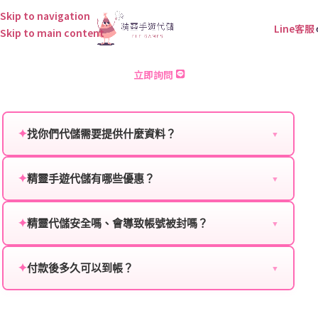
Skip to navigation
Line客服
Skip to main content
斗羅大陸：武魂覺醒 儲值
立即詢問
✦
找你們代儲需要提供什麼資料？
▼
為確保順利完成代儲值，請將以下資料提供給我們的客
服：
✦
精靈手遊代儲有哪些優惠？
▼
我們不定期推出首儲優惠、會員折扣、VIP回饋、滿額
遊戲名稱：您所玩的遊戲名稱。
贈送、大額儲值優惠及節日限定活動，儲值最低6折
✦
精靈代儲安全嗎、會導致帳號被封嗎？
▼
登入方式：您的遊戲登入方式（如Facebook、Google
起，讓玩家隨時都能享有優惠價格。
絕對安全，不會封號。我們採用正規儲值方式完成訂
等）。
單，不使用外掛程式、非法點數或異常儲值管道。您獲
✦
付款後多久可以到帳？
▼
遊戲帳號：您的遊戲帳號或ID。
得的遊戲商品與官方購買的內容相同，可以安心使用。
一般情況下，訂單會在付款成功後的10到15分鐘內處理
遊戲密碼：若需要，請提供遊戲密碼。
完畢。若遇到遊戲官方伺服器維護或熱門活動爆單，可