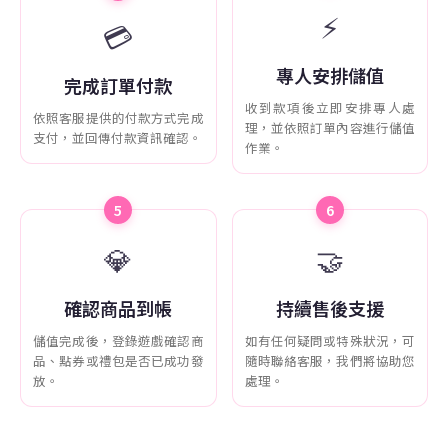
⚡
💳
專人安排儲值
完成訂單付款
收到款項後立即安排專人處
依照客服提供的付款方式完成
理，並依照訂單內容進行儲值
支付，並回傳付款資訊確認。
作業。
5
6
💎
🤝
確認商品到帳
持續售後支援
儲值完成後，登錄遊戲確認商
如有任何疑問或特殊狀況，可
品、點券或禮包是否已成功發
隨時聯絡客服，我們將協助您
放。
處理。