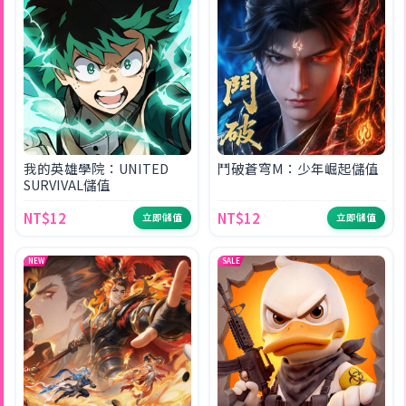
我的英雄學院：UNITED
鬥破蒼穹M：少年崛起儲值
SURVIVAL儲值
NT$12
NT$12
立即儲值
立即儲值
NEW
SALE