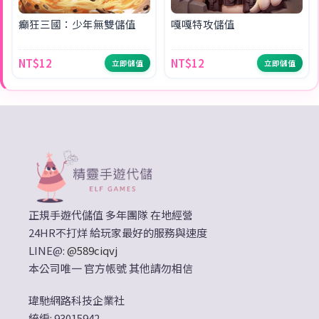
癲狂三國：少年無雙儲值
嘎嘎特攻儲值
NT$12
NT$12
立即儲值
立即儲值
正規手遊代儲值 多年團隊 在地經營
24HR不打烊 給玩家最好的服務與速度
LINE@:
@589ciqvj
本公司唯一 官方帳號 其他請勿相信
瑋馳網路科技企業社
統編: 93015942