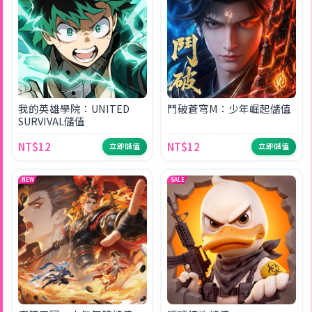
我的英雄學院：UNITED
鬥破蒼穹M：少年崛起儲值
SURVIVAL儲值
NT$12
NT$12
立即儲值
立即儲值
NEW
SALE