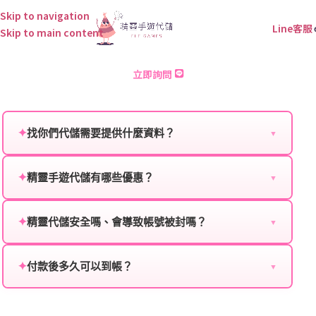
Skip to navigation
Line客服
Skip to main content
星魂2M 儲值
立即詢問
✦
找你們代儲需要提供什麼資料？
▼
為確保順利完成代儲值，請將以下資料提供給我們的客
服：
✦
精靈手遊代儲有哪些優惠？
▼
我們不定期推出首儲優惠、會員折扣、VIP回饋、滿額
遊戲名稱：您所玩的遊戲名稱。
贈送、大額儲值優惠及節日限定活動，儲值最低6折
✦
精靈代儲安全嗎、會導致帳號被封嗎？
▼
登入方式：您的遊戲登入方式（如Facebook、Google
起，讓玩家隨時都能享有優惠價格。
絕對安全，不會封號。我們採用正規儲值方式完成訂
等）。
單，不使用外掛程式、非法點數或異常儲值管道。您獲
✦
付款後多久可以到帳？
▼
遊戲帳號：您的遊戲帳號或ID。
得的遊戲商品與官方購買的內容相同，可以安心使用。
一般情況下，訂單會在付款成功後的10到15分鐘內處理
遊戲密碼：若需要，請提供遊戲密碼。
完畢。若遇到遊戲官方伺服器維護或熱門活動爆單，可