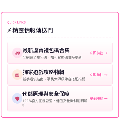
能會稍微延遲，客服均會全程跟進。如超過預估時間，
伺服器：您所使用的遊戲伺服器名稱。
可直接聯絡客服查詢訂單進度。
角色名稱：您遊戲中的角色名稱。
QUICK LINKS
⚡ 精靈情報傳送門
等級：角色的當前等級。
購買截圖：所購買商品的截圖以作確認。
最新虛寶禮包碼合集
🎁
立即前往 →
提供這些信息能幫助我們更快地處理您的代儲需求，確
全網最全禮包碼、福利兌換碼實時更新
保您盡享遊戲樂趣！
獨家遊戲攻略特輯
📘
立即前往 →
新手避坑指南、平民大師級陣容搭配推薦
代儲原理與安全保障
🛡️
安全釋疑 →
100%官方正規管道，儲值安全機制透明解
析