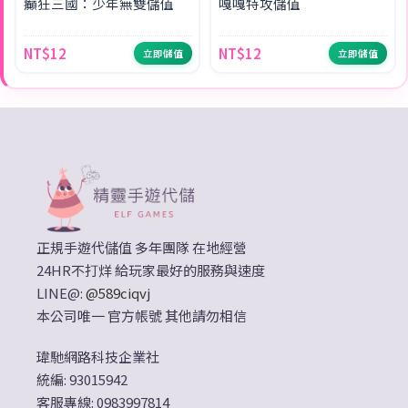
癲狂三國：少年無雙儲值
嘎嘎特攻儲值
NT$12
NT$12
立即儲值
立即儲值
正規手遊代儲值 多年團隊 在地經營
24HR不打烊 給玩家最好的服務與速度
LINE@:
@589ciqvj
本公司唯一 官方帳號 其他請勿相信
瑋馳網路科技企業社
統編: 93015942
客服專線: 0983997814