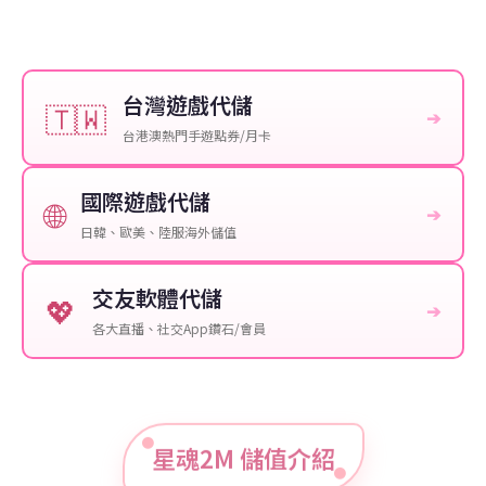
台灣遊戲代儲
🇹🇼
➔
台港澳熱門手遊點券/月卡
國際遊戲代儲
🌐
➔
日韓、歐美、陸服海外儲值
交友軟體代儲
💖
➔
各大直播、社交App鑽石/會員
星魂2M 儲值介紹