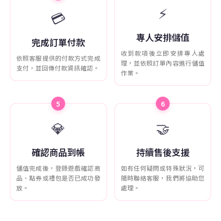
⚡
💳
專人安排儲值
完成訂單付款
收到款項後立即安排專人處
依照客服提供的付款方式完成
理，並依照訂單內容進行儲值
支付，並回傳付款資訊確認。
作業。
5
6
💎
🤝
確認商品到帳
持續售後支援
儲值完成後，登錄遊戲確認商
如有任何疑問或特殊狀況，可
品、點券或禮包是否已成功發
隨時聯絡客服，我們將協助您
放。
處理。