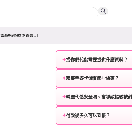
教學
服務條款
免責聲明
值
✦
找你們代儲需要提供什麼資料？
為確保順利完成代儲值，請將以
✦
精靈手遊代儲有哪些優惠？
遊戲名稱：您所玩的遊戲名稱。
我們不定期推出首儲優惠、會員折
登入方式：您的遊戲登入方式（如Fac
活動，儲值最低6折起，讓玩家隨
✦
精靈代儲安全嗎、會導致帳號被
遊戲帳號：您的遊戲帳號或ID。
絕對安全，不會封號。我們採用
或異常儲值管道。您獲得的遊戲
✦
付款後多久可以到帳？
遊戲密碼：若需要，請提供遊戲
一般情況下，訂單會在付款成功後