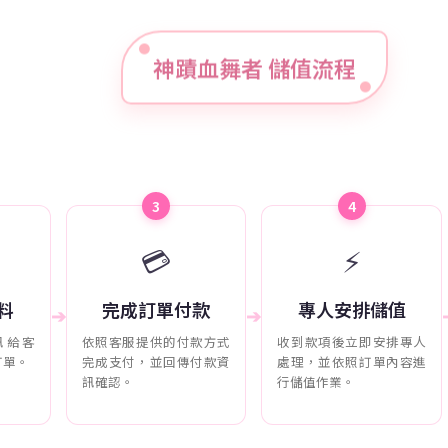
神蹟血舞者 儲值流程
3
4
💳
⚡
料
完成訂單付款
專人安排儲值
➔
➔
訊給客
依照客服提供的付款方式
收到款項後立即安排專人
訂單。
完成支付，並回傳付款資
處理，並依照訂單內容進
訊確認。
行儲值作業。