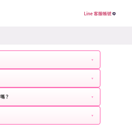
Line 客服帳號
▼
下資料提供給我們的客服：
▼
扣、VIP回饋、滿額贈送、大額儲值優惠及節日限定
ebook、Google等）。
時都能享有優惠價格。
封嗎？
▼
正規儲值方式完成訂單，不使用外掛程式、非法點數
商品與官方購買的內容相同，可以安心使用。
▼
密碼。
的10到15分鐘內處理完畢。若遇到遊戲官方伺服器