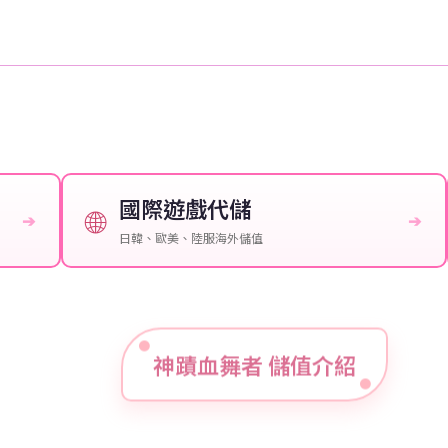
國際遊戲代儲
🌐
➔
➔
日韓、歐美、陸服海外儲值
神蹟血舞者 儲值介紹