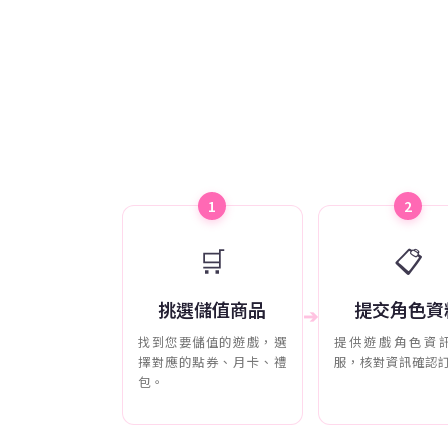
1
2
🛒
📋
挑選儲值商品
提交角色資
➔
找到您要儲值的遊戲，選
提供遊戲角色資
擇對應的點券、月卡、禮
服，核對資訊確認
包。