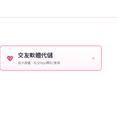
交友軟體代儲
💖
➔
各大直播、社交App鑽石/會員