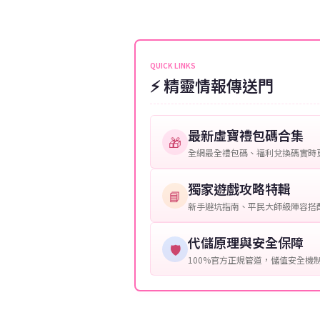
伺服器：您所使用的遊戲伺服器
維護或熱門活動爆單，可能會稍
接聯絡客服查詢訂單進度。
角色名稱：您遊戲中的角色名稱
等級：角色的當前等級。
QUICK LINKS
⚡ 精靈情報傳送門
購買截圖：所購買商品的截圖以
提供這些信息能幫助我們更快地
最新虛寶禮包碼合集
🎁
全網最全禮包碼、福利兌換碼實時
獨家遊戲攻略特輯
📘
新手避坑指南、平民大師級陣容搭
代儲原理與安全保障
🛡️
100%官方正規管道，儲值安全機