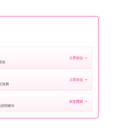
名稱。
微延遲，客服均會全程跟進。如超過預估時間，可直
。
作確認。
處理您的代儲需求，確保您盡享遊戲樂趣！
立即前往 →
更新
立即前往 →
配推薦
安全釋疑 →
制透明解析