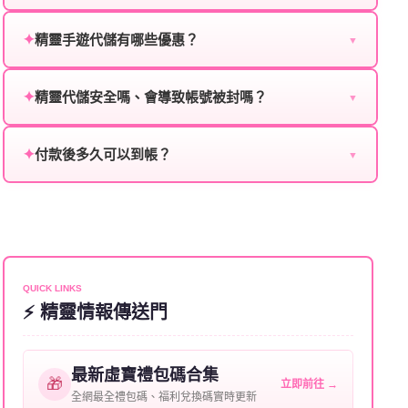
為確保順利完成代儲值，請將以下資料提供給我們的客
✦
精靈手遊代儲有哪些優惠？
服：
▼
我們不定期推出首儲優惠、會員折扣、VIP回饋、滿額
遊戲名稱：您所玩的遊戲名稱。
✦
精靈代儲安全嗎、會導致帳號被封嗎？
贈送、大額儲值優惠及節日限定活動，儲值最低6折
▼
登入方式：您的遊戲登入方式（如Facebook、Google
起，讓玩家隨時都能享有優惠價格。
絕對安全，不會封號。我們採用正規儲值方式完成訂
等）。
✦
付款後多久可以到帳？
單，不使用外掛程式、非法點數或異常儲值管道。您獲
▼
遊戲帳號：您的遊戲帳號或ID。
得的遊戲商品與官方購買的內容相同，可以安心使用。
一般情況下，訂單會在付款成功後的10到15分鐘內處理
遊戲密碼：若需要，請提供遊戲密碼。
完畢。若遇到遊戲官方伺服器維護或熱門活動爆單，可
能會稍微延遲，客服均會全程跟進。如超過預估時間，
伺服器：您所使用的遊戲伺服器名稱。
可直接聯絡客服查詢訂單進度。
角色名稱：您遊戲中的角色名稱。
QUICK LINKS
⚡ 精靈情報傳送門
等級：角色的當前等級。
購買截圖：所購買商品的截圖以作確認。
最新虛寶禮包碼合集
🎁
立即前往 →
提供這些信息能幫助我們更快地處理您的代儲需求，確
全網最全禮包碼、福利兌換碼實時更新