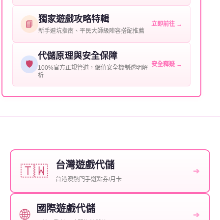
保您盡享遊戲樂趣！
獨家遊戲攻略特輯
📘
立即前往 →
新手避坑指南、平民大師級陣容搭配推薦
代儲原理與安全保障
🛡️
安全釋疑 →
100%官方正規管道，儲值安全機制透明解
析
台灣遊戲代儲
🇹🇼
➔
台港澳熱門手遊點券/月卡
國際遊戲代儲
🌐
➔