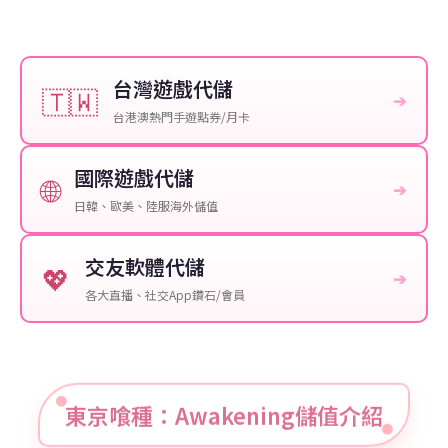
台灣遊戲代儲
🇹🇼
➔
台港澳熱門手遊點券/月卡
國際遊戲代儲
🌐
➔
日韓、歐美、陸服海外儲值
交友軟體代儲
💖
➔
各大直播、社交App鑽石/會員
東京喰種：Awakening儲值介紹