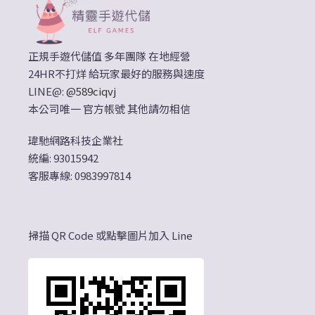
正規手遊代儲值 多年團隊 在地經營
24HR不打烊 給玩家最好的服務與速度
LINE@:
@589ciqvj
本公司唯一 官方帳號 其他請勿相信
瑋馳網路科技企業社
統編: 93015942
客服專線: 0983997814
掃描 QR Code 或點擊圖片加入 Line