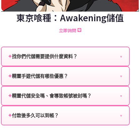
東京喰種：Awakening儲值
立即詢問
✦
找你們代儲需要提供什麼資料？
▼
為確保順利完成代儲值，請將以下資料提供給我們的客
服：
✦
精靈手遊代儲有哪些優惠？
▼
我們不定期推出首儲優惠、會員折扣、VIP回饋、滿額
遊戲名稱：您所玩的遊戲名稱。
贈送、大額儲值優惠及節日限定活動，儲值最低6折
✦
精靈代儲安全嗎、會導致帳號被封嗎？
▼
登入方式：您的遊戲登入方式（如Facebook、Google
起，讓玩家隨時都能享有優惠價格。
絕對安全，不會封號。我們採用正規儲值方式完成訂
等）。
單，不使用外掛程式、非法點數或異常儲值管道。您獲
✦
付款後多久可以到帳？
▼
遊戲帳號：您的遊戲帳號或ID。
得的遊戲商品與官方購買的內容相同，可以安心使用。
一般情況下，訂單會在付款成功後的10到15分鐘內處理
遊戲密碼：若需要，請提供遊戲密碼。
完畢。若遇到遊戲官方伺服器維護或熱門活動爆單，可