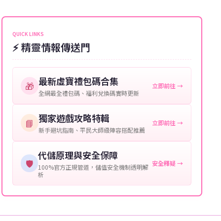
能會稍微延遲，客服均會全程跟進。如超過預估時間，
伺服器：您所使用的遊戲伺服器名稱。
可直接聯絡客服查詢訂單進度。
角色名稱：您遊戲中的角色名稱。
QUICK LINKS
⚡ 精靈情報傳送門
等級：角色的當前等級。
購買截圖：所購買商品的截圖以作確認。
最新虛寶禮包碼合集
🎁
立即前往 →
提供這些信息能幫助我們更快地處理您的代儲需求，確
全網最全禮包碼、福利兌換碼實時更新
保您盡享遊戲樂趣！
獨家遊戲攻略特輯
📘
立即前往 →
新手避坑指南、平民大師級陣容搭配推薦
代儲原理與安全保障
🛡️
安全釋疑 →
100%官方正規管道，儲值安全機制透明解
析