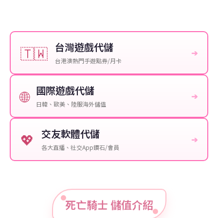
台灣遊戲代儲
🇹🇼
➔
台港澳熱門手遊點券/月卡
國際遊戲代儲
🌐
➔
日韓、歐美、陸服海外儲值
交友軟體代儲
💖
➔
各大直播、社交App鑽石/會員
死亡騎士 儲值介紹