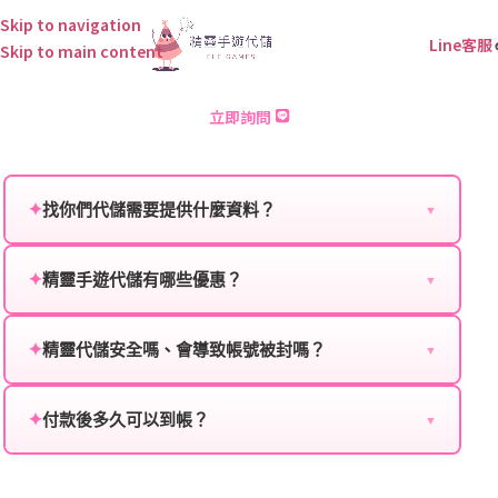
Skip to navigation
Line客服
Skip to main content
死亡騎士 儲值
立即詢問
✦
找你們代儲需要提供什麼資料？
▼
為確保順利完成代儲值，請將以下資料提供給我們的客
服：
✦
精靈手遊代儲有哪些優惠？
▼
我們不定期推出首儲優惠、會員折扣、VIP回饋、滿額
遊戲名稱：您所玩的遊戲名稱。
贈送、大額儲值優惠及節日限定活動，儲值最低6折
✦
精靈代儲安全嗎、會導致帳號被封嗎？
▼
登入方式：您的遊戲登入方式（如Facebook、Google
起，讓玩家隨時都能享有優惠價格。
絕對安全，不會封號。我們採用正規儲值方式完成訂
等）。
單，不使用外掛程式、非法點數或異常儲值管道。您獲
✦
付款後多久可以到帳？
▼
遊戲帳號：您的遊戲帳號或ID。
得的遊戲商品與官方購買的內容相同，可以安心使用。
一般情況下，訂單會在付款成功後的10到15分鐘內處理
遊戲密碼：若需要，請提供遊戲密碼。
完畢。若遇到遊戲官方伺服器維護或熱門活動爆單，可