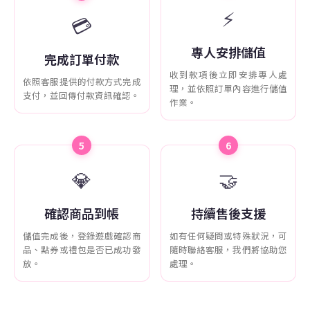
⚡
💳
專人安排儲值
完成訂單付款
收到款項後立即安排專人處
依照客服提供的付款方式完成
理，並依照訂單內容進行儲值
支付，並回傳付款資訊確認。
作業。
5
6
💎
🤝
確認商品到帳
持續售後支援
儲值完成後，登錄遊戲確認商
如有任何疑問或特殊狀況，可
品、點券或禮包是否已成功發
隨時聯絡客服，我們將協助您
放。
處理。