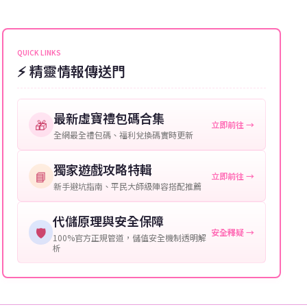
能會稍微延遲，客服均會全程跟進。如超過預估時間，
伺服器：您所使用的遊戲伺服器名稱。
可直接聯絡客服查詢訂單進度。
角色名稱：您遊戲中的角色名稱。
QUICK LINKS
⚡ 精靈情報傳送門
等級：角色的當前等級。
購買截圖：所購買商品的截圖以作確認。
最新虛寶禮包碼合集
🎁
立即前往 →
提供這些信息能幫助我們更快地處理您的代儲需求，確
全網最全禮包碼、福利兌換碼實時更新
保您盡享遊戲樂趣！
獨家遊戲攻略特輯
📘
立即前往 →
新手避坑指南、平民大師級陣容搭配推薦
代儲原理與安全保障
🛡️
安全釋疑 →
100%官方正規管道，儲值安全機制透明解
析