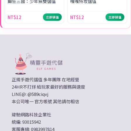
癲狂三國：少年無雙儲值
嘎嘎特攻儲值
NT$12
NT$12
立即儲值
立即儲值
正規手遊代儲值 多年團隊 在地經營
24HR不打烊 給玩家最好的服務與速度
LINE@:
@589ciqvj
本公司唯一 官方帳號 其他請勿相信
瑋馳網路科技企業社
統編: 93015942
客服專線: 0983997814