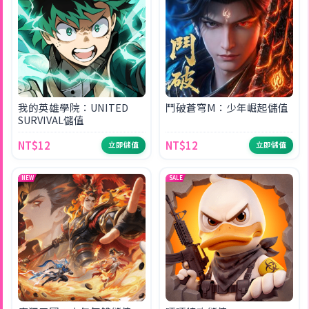
我的英雄學院：UNITED
鬥破蒼穹M：少年崛起儲值
SURVIVAL儲值
NT$12
NT$12
立即儲值
立即儲值
NEW
SALE