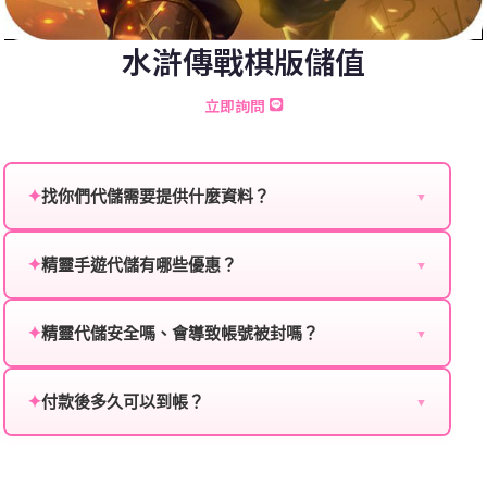
水滸傳戰棋版儲值
立即詢問
✦
找你們代儲需要提供什麼資料？
▼
為確保順利完成代儲值，請將以下資料提供給我們的客
服：
✦
精靈手遊代儲有哪些優惠？
▼
我們不定期推出首儲優惠、會員折扣、VIP回饋、滿額
遊戲名稱：您所玩的遊戲名稱。
贈送、大額儲值優惠及節日限定活動，儲值最低6折
✦
精靈代儲安全嗎、會導致帳號被封嗎？
▼
登入方式：您的遊戲登入方式（如Facebook、Google
起，讓玩家隨時都能享有優惠價格。
絕對安全，不會封號。我們採用正規儲值方式完成訂
等）。
單，不使用外掛程式、非法點數或異常儲值管道。您獲
✦
付款後多久可以到帳？
▼
遊戲帳號：您的遊戲帳號或ID。
得的遊戲商品與官方購買的內容相同，可以安心使用。
一般情況下，訂單會在付款成功後的10到15分鐘內處理
遊戲密碼：若需要，請提供遊戲密碼。
完畢。若遇到遊戲官方伺服器維護或熱門活動爆單，可