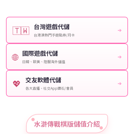
台灣遊戲代儲
🇹🇼
➔
台港澳熱門手遊點券/月卡
國際遊戲代儲
🌐
➔
日韓、歐美、陸服海外儲值
交友軟體代儲
💖
➔
各大直播、社交App鑽石/會員
水滸傳戰棋版儲值介紹