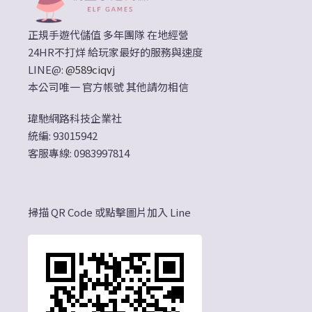
正規手遊代儲值 多年團隊 在地經營
24HR不打烊 給玩家最好的服務與速度
LINE@:
@589ciqvj
本公司唯一 官方帳號 其他請勿相信
瑋馳網路科技企業社
統編: 93015942
客服專線: 0983997814
掃描 QR Code 或點擊圖片加入 Line