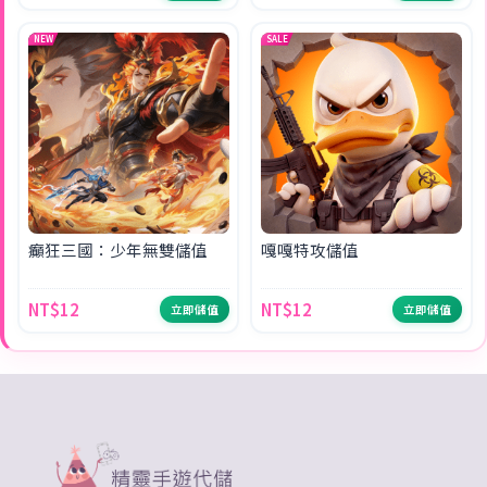
NEW
SALE
癲狂三國：少年無雙儲值
嘎嘎特攻儲值
NT$12
NT$12
立即儲值
立即儲值