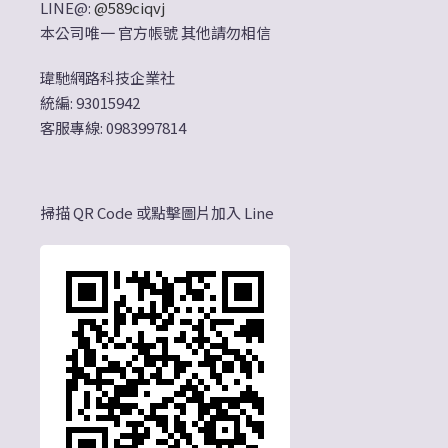
LINE@:
@589ciqvj
本公司唯一 官方帳號 其他請勿相信
瑋馳網路科技企業社
統編: 93015942
客服專線: 0983997814
掃描 QR Code 或點擊圖片加入 Line