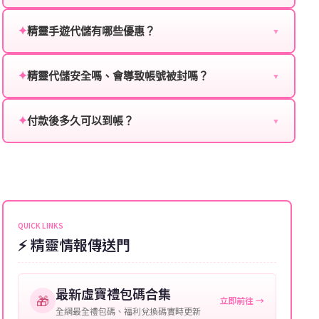
為確保順利完成代儲值，請將以下資料提供給我們的客
服：
✦
精靈手遊代儲有哪些優惠？
▼
我們不定期推出首儲優惠、會員折扣、VIP回饋、滿額
遊戲名稱：您所玩的遊戲名稱。
贈送、大額儲值優惠及節日限定活動，儲值最低6折
✦
精靈代儲安全嗎、會導致帳號被封嗎？
▼
登入方式：您的遊戲登入方式（如Facebook、Google
起，讓玩家隨時都能享有優惠價格。
絕對安全，不會封號。我們採用正規儲值方式完成訂
等）。
單，不使用外掛程式、非法點數或異常儲值管道。您獲
✦
付款後多久可以到帳？
▼
遊戲帳號：您的遊戲帳號或ID。
得的遊戲商品與官方購買的內容相同，可以安心使用。
一般情況下，訂單會在付款成功後的10到15分鐘內處理
遊戲密碼：若需要，請提供遊戲密碼。
完畢。若遇到遊戲官方伺服器維護或熱門活動爆單，可
能會稍微延遲，客服均會全程跟進。如超過預估時間，
伺服器：您所使用的遊戲伺服器名稱。
可直接聯絡客服查詢訂單進度。
角色名稱：您遊戲中的角色名稱。
QUICK LINKS
⚡ 精靈情報傳送門
等級：角色的當前等級。
購買截圖：所購買商品的截圖以作確認。
最新虛寶禮包碼合集
🎁
立即前往 →
提供這些信息能幫助我們更快地處理您的代儲需求，確
全網最全禮包碼、福利兌換碼實時更新