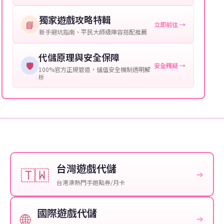
保您盡享遊戲樂趣！
獨家遊戲攻略特輯
📘
立即前往 →
新手避坑指南、平民大師級陣容搭配推薦
代儲原理與安全保障
🛡️
安全釋疑 →
100%官方正規管道，儲值安全機制透明解
析
台灣遊戲代儲
🇹🇼
➔
台港澳熱門手遊點券/月卡
國際遊戲代儲
🌐
➔