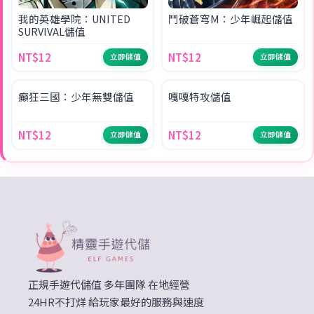
我的英雄學院：UNITED
鬥破蒼穹M：少年崛起儲值
SURVIVAL儲值
NT$12
NT$12
立即儲值
立即儲值
NEW
SALE
癲狂三國：少年無雙儲值
嘎嘎特攻儲值
NT$12
NT$12
立即儲值
立即儲值
正規手遊代儲值 多年團隊 在地經營
24HR不打烊 給玩家最好的服務與速度