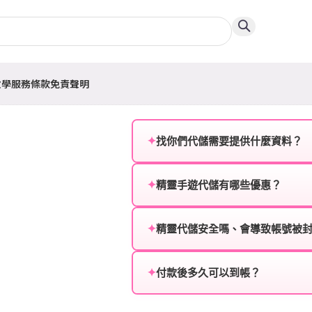
教學
服務條款
免責聲明
✦
找你們代儲需要提供什麼資料？
為確保順利完成代儲值，請將以
✦
精靈手遊代儲有哪些優惠？
遊戲名稱：您所玩的遊戲名稱。
我們不定期推出首儲優惠、會員折
登入方式：您的遊戲登入方式（如Fac
活動，儲值最低6折起，讓玩家隨
✦
精靈代儲安全嗎、會導致帳號被
遊戲帳號：您的遊戲帳號或ID。
絕對安全，不會封號。我們採用
值
或異常儲值管道。您獲得的遊戲
✦
付款後多久可以到帳？
遊戲密碼：若需要，請提供遊戲
一般情況下，訂單會在付款成功後