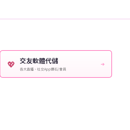
交友軟體代儲
💖
➔
各大直播、社交App鑽石/會員