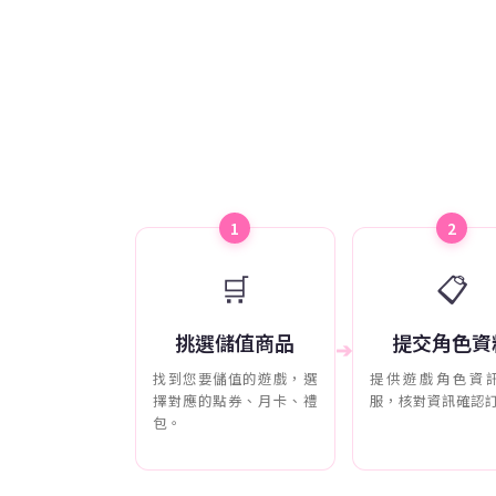
1
2
🛒
📋
挑選儲值商品
提交角色資
➔
找到您要儲值的遊戲，選
提供遊戲角色資
擇對應的點券、月卡、禮
服，核對資訊確認
包。