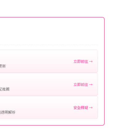
名稱。
微延遲，客服均會全程跟進。如超過預估時間，可直
。
作確認。
處理您的代儲需求，確保您盡享遊戲樂趣！
立即前往 →
更新
立即前往 →
配推薦
安全釋疑 →
制透明解析