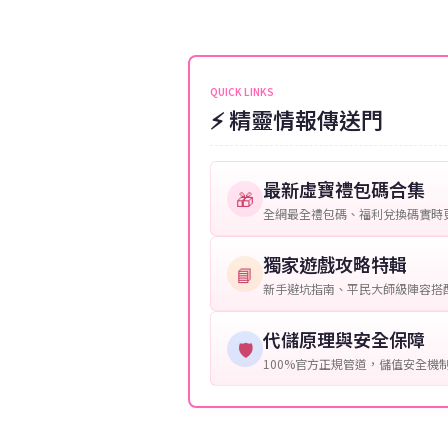
伺服器：您所使用的遊戲伺服器
維護或熱門活動爆單，可能會稍
接聯絡客服查詢訂單進度。
角色名稱：您遊戲中的角色名稱
等級：角色的當前等級。
QUICK LINKS
⚡ 精靈情報傳送門
購買截圖：所購買商品的截圖以
提供這些信息能幫助我們更快地
最新虛寶禮包碼合集
🎁
全網最全禮包碼、福利兌換碼實時
獨家遊戲攻略特輯
📘
新手避坑指南、平民大師級陣容搭
代儲原理與安全保障
🛡️
100%官方正規管道，儲值安全機