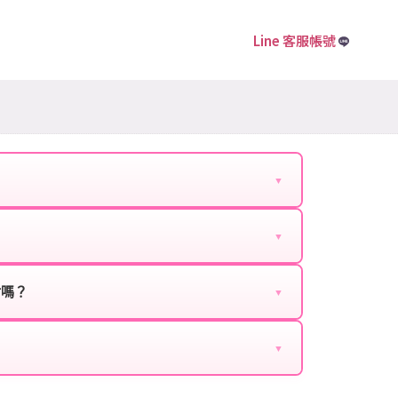
Line 客服帳號
▼
下資料提供給我們的客服：
▼
扣、VIP回饋、滿額贈送、大額儲值優惠及節日限定
ebook、Google等）。
時都能享有優惠價格。
封嗎？
▼
正規儲值方式完成訂單，不使用外掛程式、非法點數
商品與官方購買的內容相同，可以安心使用。
▼
密碼。
的10到15分鐘內處理完畢。若遇到遊戲官方伺服器