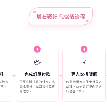
爐石戰記 代儲值流程
3
4
💳
⚡
料
完成訂單付款
專人安排儲值
➔
➔
訊給客
依照客服提供的付款方式
收到款項後立即安排專人
訂單。
完成支付，並回傳付款資
處理，並依照訂單內容進
訊確認。
行儲值作業。