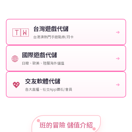
台灣遊戲代儲
🇹🇼
➔
台港澳熱門手遊點券/月卡
國際遊戲代儲
🌐
➔
日韓、歐美、陸服海外儲值
交友軟體代儲
💖
➔
各大直播、社交App鑽石/會員
班的冒險 儲值介紹