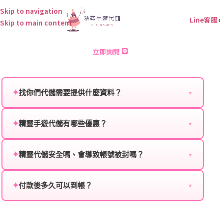
Skip to navigation
Line客服
Skip to main content
班的冒險 儲值
立即詢問
✦
找你們代儲需要提供什麼資料？
▼
為確保順利完成代儲值，請將以下資料提供給我們的客
服：
✦
精靈手遊代儲有哪些優惠？
▼
我們不定期推出首儲優惠、會員折扣、VIP回饋、滿額
遊戲名稱：您所玩的遊戲名稱。
贈送、大額儲值優惠及節日限定活動，儲值最低6折
✦
精靈代儲安全嗎、會導致帳號被封嗎？
▼
登入方式：您的遊戲登入方式（如Facebook、Google
起，讓玩家隨時都能享有優惠價格。
絕對安全，不會封號。我們採用正規儲值方式完成訂
等）。
單，不使用外掛程式、非法點數或異常儲值管道。您獲
✦
付款後多久可以到帳？
▼
遊戲帳號：您的遊戲帳號或ID。
得的遊戲商品與官方購買的內容相同，可以安心使用。
一般情況下，訂單會在付款成功後的10到15分鐘內處理
遊戲密碼：若需要，請提供遊戲密碼。
完畢。若遇到遊戲官方伺服器維護或熱門活動爆單，可