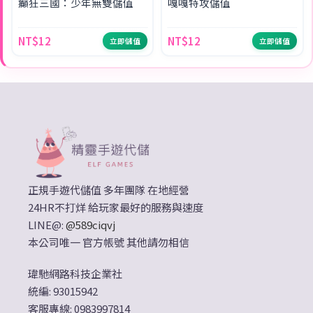
癲狂三國：少年無雙儲值
嘎嘎特攻儲值
NT$12
NT$12
立即儲值
立即儲值
正規手遊代儲值 多年團隊 在地經營
24HR不打烊 給玩家最好的服務與速度
LINE@:
@589ciqvj
本公司唯一 官方帳號 其他請勿相信
瑋馳網路科技企業社
統編: 93015942
客服專線: 0983997814