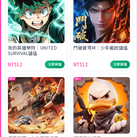
我的英雄學院：UNITED
鬥破蒼穹M：少年崛起儲值
SURVIVAL儲值
NT$12
NT$12
立即儲值
立即儲值
NEW
SALE