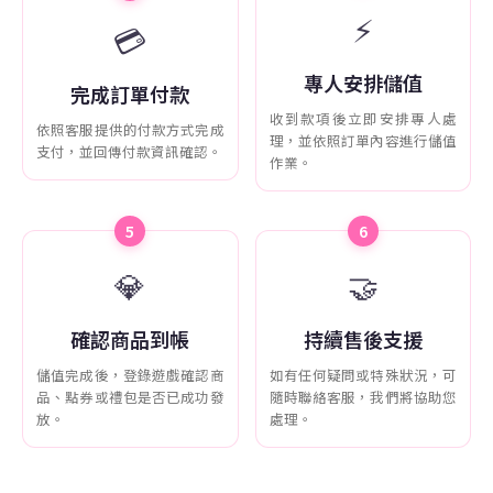
⚡
💳
專人安排儲值
完成訂單付款
收到款項後立即安排專人處
依照客服提供的付款方式完成
理，並依照訂單內容進行儲值
支付，並回傳付款資訊確認。
作業。
5
6
💎
🤝
確認商品到帳
持續售後支援
儲值完成後，登錄遊戲確認商
如有任何疑問或特殊狀況，可
品、點券或禮包是否已成功發
隨時聯絡客服，我們將協助您
放。
處理。