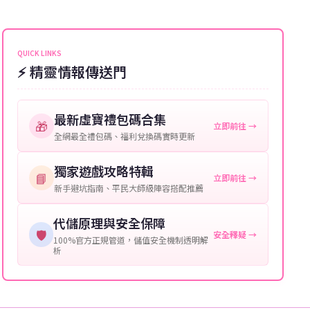
能會稍微延遲，客服均會全程跟進。如超過預估時間，
伺服器：您所使用的遊戲伺服器名稱。
可直接聯絡客服查詢訂單進度。
角色名稱：您遊戲中的角色名稱。
QUICK LINKS
⚡ 精靈情報傳送門
等級：角色的當前等級。
購買截圖：所購買商品的截圖以作確認。
最新虛寶禮包碼合集
🎁
立即前往 →
提供這些信息能幫助我們更快地處理您的代儲需求，確
全網最全禮包碼、福利兌換碼實時更新
保您盡享遊戲樂趣！
獨家遊戲攻略特輯
📘
立即前往 →
新手避坑指南、平民大師級陣容搭配推薦
代儲原理與安全保障
🛡️
安全釋疑 →
100%官方正規管道，儲值安全機制透明解
析