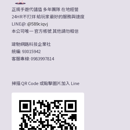
正規手遊代儲值 多年團隊 在地經營
24HR不打烊 給玩家最好的服務與速度
LINE@:
@589ciqvj
本公司唯一 官方帳號 其他請勿相信
瑋馳網路科技企業社
統編: 93015942
客服專線: 0983997814
掃描 QR Code 或點擊圖片加入 Line