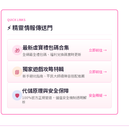
能會稍微延遲，客服均會全程跟進。如超過預估時間，
伺服器：您所使用的遊戲伺服器名稱。
可直接聯絡客服查詢訂單進度。
角色名稱：您遊戲中的角色名稱。
QUICK LINKS
⚡ 精靈情報傳送門
等級：角色的當前等級。
購買截圖：所購買商品的截圖以作確認。
最新虛寶禮包碼合集
🎁
立即前往 →
提供這些信息能幫助我們更快地處理您的代儲需求，確
全網最全禮包碼、福利兌換碼實時更新
保您盡享遊戲樂趣！
獨家遊戲攻略特輯
📘
立即前往 →
新手避坑指南、平民大師級陣容搭配推薦
代儲原理與安全保障
🛡️
安全釋疑 →
100%官方正規管道，儲值安全機制透明解
析