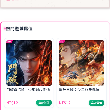
熱門遊戲儲值
HOT
TOP
鬥破蒼穹M：少年崛起儲值
癲狂三國：少年無雙儲值
NT$12
NT$12
立即儲值
立即儲值