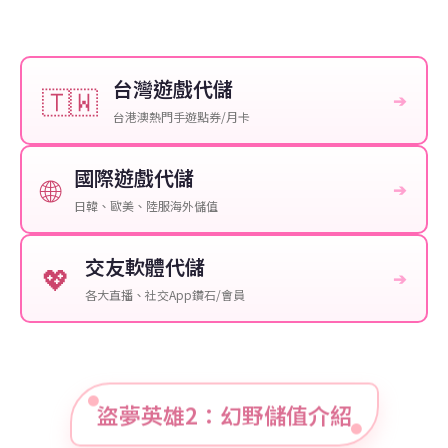
台灣遊戲代儲
🇹🇼
➔
台港澳熱門手遊點券/月卡
國際遊戲代儲
🌐
➔
日韓、歐美、陸服海外儲值
交友軟體代儲
💖
➔
各大直播、社交App鑽石/會員
盜夢英雄2：幻野儲值介紹