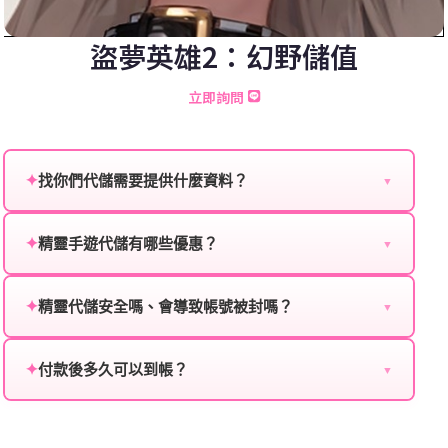
盜夢英雄2：幻野儲值
立即詢問
✦
找你們代儲需要提供什麼資料？
▼
為確保順利完成代儲值，請將以下資料提供給我們的客
服：
✦
精靈手遊代儲有哪些優惠？
▼
我們不定期推出首儲優惠、會員折扣、VIP回饋、滿額
遊戲名稱：您所玩的遊戲名稱。
贈送、大額儲值優惠及節日限定活動，儲值最低6折
✦
精靈代儲安全嗎、會導致帳號被封嗎？
▼
登入方式：您的遊戲登入方式（如Facebook、Google
起，讓玩家隨時都能享有優惠價格。
絕對安全，不會封號。我們採用正規儲值方式完成訂
等）。
單，不使用外掛程式、非法點數或異常儲值管道。您獲
✦
付款後多久可以到帳？
▼
遊戲帳號：您的遊戲帳號或ID。
得的遊戲商品與官方購買的內容相同，可以安心使用。
一般情況下，訂單會在付款成功後的10到15分鐘內處理
遊戲密碼：若需要，請提供遊戲密碼。
完畢。若遇到遊戲官方伺服器維護或熱門活動爆單，可