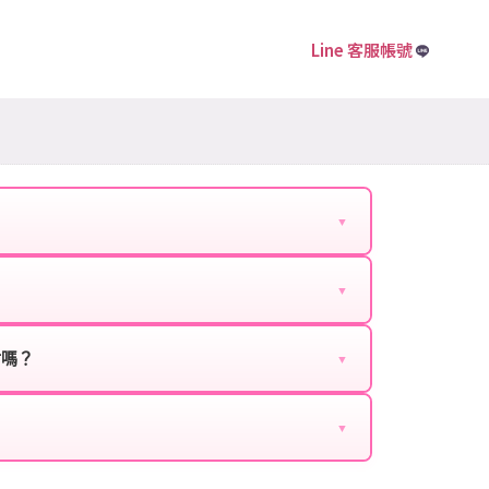
Line 客服帳號
▼
下資料提供給我們的客服：
▼
扣、VIP回饋、滿額贈送、大額儲值優惠及節日限定
ebook、Google等）。
時都能享有優惠價格。
封嗎？
▼
正規儲值方式完成訂單，不使用外掛程式、非法點數
商品與官方購買的內容相同，可以安心使用。
▼
密碼。
的10到15分鐘內處理完畢。若遇到遊戲官方伺服器