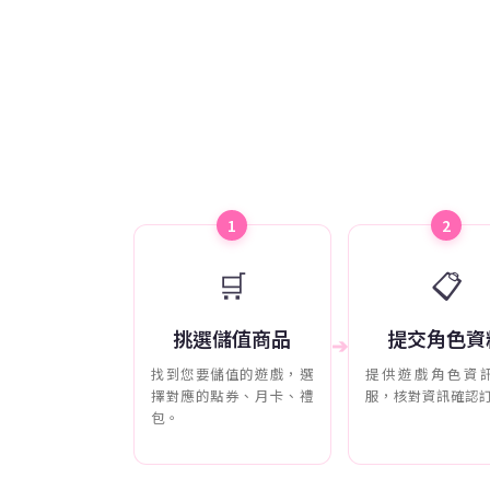
1
2
🛒
📋
挑選儲值商品
提交角色資
➔
找到您要儲值的遊戲，選
提供遊戲角色資
擇對應的點券、月卡、禮
服，核對資訊確認
包。