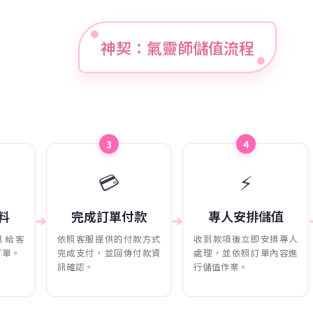
神契：氣靈師儲值流程
3
4
💳
⚡
料
完成訂單付款
專人安排儲值
➔
➔
訊給客
依照客服提供的付款方式
收到款項後立即安排專人
訂單。
完成支付，並回傳付款資
處理，並依照訂單內容進
訊確認。
行儲值作業。