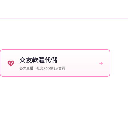
交友軟體代儲
💖
➔
各大直播、社交App鑽石/會員