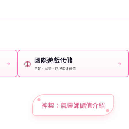
國際遊戲代儲
🌐
➔
➔
日韓、歐美、陸服海外儲值
神契：氣靈師儲值介紹