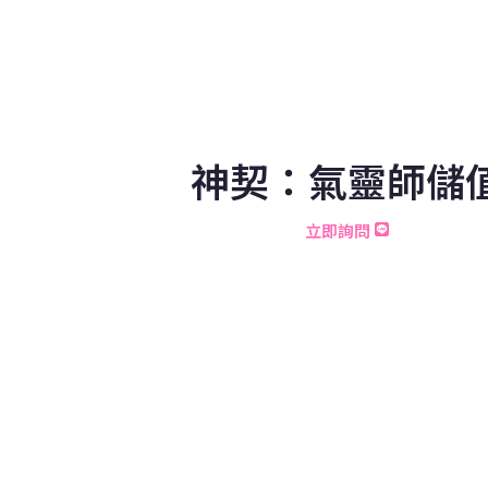
神契：氣靈師儲
立即詢問