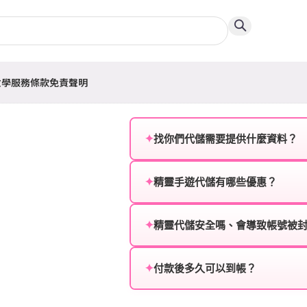
教學
服務條款
免責聲明
✦
找你們代儲需要提供什麼資料？
為確保順利完成代儲值，請將以
✦
精靈手遊代儲有哪些優惠？
遊戲名稱：您所玩的遊戲名稱。
我們不定期推出首儲優惠、會員折
登入方式：您的遊戲登入方式（如Fac
活動，儲值最低6折起，讓玩家隨
✦
精靈代儲安全嗎、會導致帳號被
遊戲帳號：您的遊戲帳號或ID。
絕對安全，不會封號。我們採用
或異常儲值管道。您獲得的遊戲
✦
付款後多久可以到帳？
遊戲密碼：若需要，請提供遊戲
一般情況下，訂單會在付款成功後