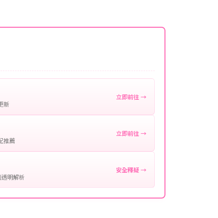
名稱。
微延遲，客服均會全程跟進。如超過預估時間，可直
。
作確認。
處理您的代儲需求，確保您盡享遊戲樂趣！
立即前往 →
更新
立即前往 →
配推薦
安全釋疑 →
制透明解析