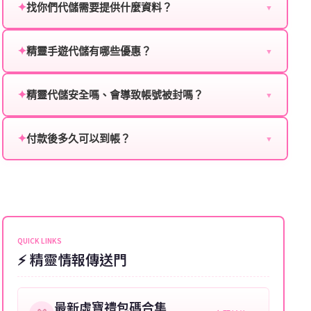
✦
找你們代儲需要提供什麼資料？
▼
為確保順利完成代儲值，請將以下資料提供給我們的客
服：
✦
精靈手遊代儲有哪些優惠？
▼
我們不定期推出首儲優惠、會員折扣、VIP回饋、滿額
遊戲名稱：您所玩的遊戲名稱。
贈送、大額儲值優惠及節日限定活動，儲值最低6折
✦
精靈代儲安全嗎、會導致帳號被封嗎？
▼
登入方式：您的遊戲登入方式（如Facebook、Google
起，讓玩家隨時都能享有優惠價格。
絕對安全，不會封號。我們採用正規儲值方式完成訂
等）。
單，不使用外掛程式、非法點數或異常儲值管道。您獲
✦
付款後多久可以到帳？
▼
遊戲帳號：您的遊戲帳號或ID。
得的遊戲商品與官方購買的內容相同，可以安心使用。
一般情況下，訂單會在付款成功後的10到15分鐘內處理
遊戲密碼：若需要，請提供遊戲密碼。
完畢。若遇到遊戲官方伺服器維護或熱門活動爆單，可
能會稍微延遲，客服均會全程跟進。如超過預估時間，
伺服器：您所使用的遊戲伺服器名稱。
可直接聯絡客服查詢訂單進度。
角色名稱：您遊戲中的角色名稱。
QUICK LINKS
⚡ 精靈情報傳送門
等級：角色的當前等級。
購買截圖：所購買商品的截圖以作確認。
最新虛寶禮包碼合集