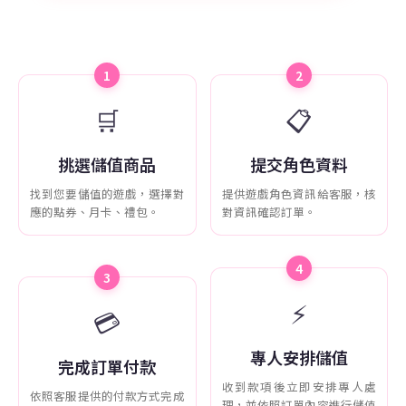
1
2
🛒
📋
挑選儲值商品
提交角色資料
找到您要儲值的遊戲，選擇對
提供遊戲角色資訊給客服，核
應的點券、月卡、禮包。
對資訊確認訂單。
4
3
⚡
💳
專人安排儲值
完成訂單付款
收到款項後立即安排專人處
依照客服提供的付款方式完成
理，並依照訂單內容進行儲值