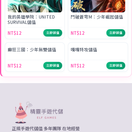
我的英雄學院：UNITED
鬥破蒼穹M：少年崛起儲值
SURVIVAL儲值
NT$12
NT$12
立即儲值
立即儲值
NEW
SALE
癲狂三國：少年無雙儲值
嘎嘎特攻儲值
NT$12
NT$12
立即儲值
立即儲值
正規手遊代儲值 多年團隊 在地經營