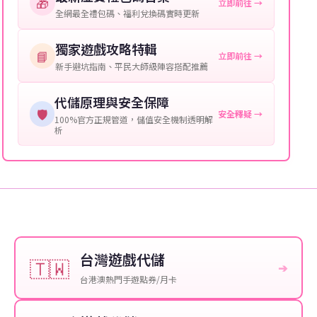
🎁
立即前往 →
提供這些信息能幫助我們更快地處理您的代儲需求，確
全網最全禮包碼、福利兌換碼實時更新
保您盡享遊戲樂趣！
獨家遊戲攻略特輯
📘
立即前往 →
新手避坑指南、平民大師級陣容搭配推薦
代儲原理與安全保障
🛡️
安全釋疑 →
100%官方正規管道，儲值安全機制透明解
析
台灣遊戲代儲
🇹🇼
➔
台港澳熱門手遊點券/月卡