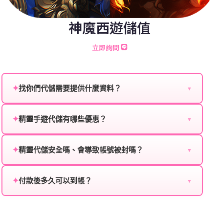
神魔西遊儲值
立即詢問
✦
找你們代儲需要提供什麼資料？
▼
為確保順利完成代儲值，請將以下資料提供給我們的客
服：
✦
精靈手遊代儲有哪些優惠？
▼
我們不定期推出首儲優惠、會員折扣、VIP回饋、滿額
遊戲名稱：您所玩的遊戲名稱。
贈送、大額儲值優惠及節日限定活動，儲值最低6折
✦
精靈代儲安全嗎、會導致帳號被封嗎？
▼
登入方式：您的遊戲登入方式（如Facebook、Google
起，讓玩家隨時都能享有優惠價格。
絕對安全，不會封號。我們採用正規儲值方式完成訂
等）。
單，不使用外掛程式、非法點數或異常儲值管道。您獲
✦
付款後多久可以到帳？
▼
遊戲帳號：您的遊戲帳號或ID。
得的遊戲商品與官方購買的內容相同，可以安心使用。
一般情況下，訂單會在付款成功後的10到15分鐘內處理
遊戲密碼：若需要，請提供遊戲密碼。
完畢。若遇到遊戲官方伺服器維護或熱門活動爆單，可