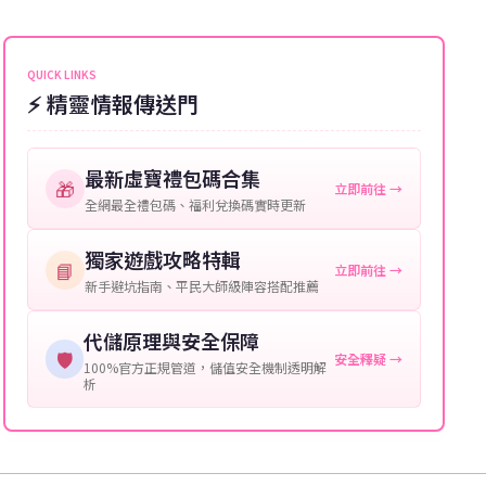
能會稍微延遲，客服均會全程跟進。如超過預估時間，
伺服器：您所使用的遊戲伺服器名稱。
可直接聯絡客服查詢訂單進度。
角色名稱：您遊戲中的角色名稱。
QUICK LINKS
⚡ 精靈情報傳送門
等級：角色的當前等級。
購買截圖：所購買商品的截圖以作確認。
最新虛寶禮包碼合集
🎁
立即前往 →
提供這些信息能幫助我們更快地處理您的代儲需求，確
全網最全禮包碼、福利兌換碼實時更新
保您盡享遊戲樂趣！
獨家遊戲攻略特輯
📘
立即前往 →
新手避坑指南、平民大師級陣容搭配推薦
代儲原理與安全保障
🛡️
安全釋疑 →
100%官方正規管道，儲值安全機制透明解
析