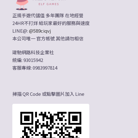
正規手遊代儲值 多年團隊 在地經營
24HR不打烊 給玩家最好的服務與速度
LINE@:
@589ciqvj
本公司唯一 官方帳號 其他請勿相信
瑋馳網路科技企業社
統編: 93015942
客服專線: 0983997814
掃描 QR Code 或點擊圖片加入 Line