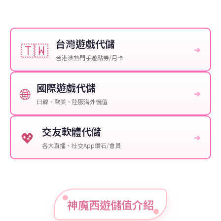
台灣遊戲代儲
🇹🇼
➔
台港澳熱門手遊點券/月卡
國際遊戲代儲
🌐
➔
日韓、歐美、陸服海外儲值
交友軟體代儲
💖
➔
各大直播、社交App鑽石/會員
神魔西遊儲值介紹