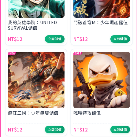
我的英雄學院：UNITED
鬥破蒼穹M：少年崛起儲值
SURVIVAL儲值
NT$12
NT$12
立即儲值
立即儲值
NEW
SALE
癲狂三國：少年無雙儲值
嘎嘎特攻儲值
NT$12
NT$12
立即儲值
立即儲值