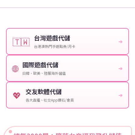
台灣遊戲代儲
🇹🇼
➔
台港澳熱門手遊點券/月卡
國際遊戲代儲
🌐
➔
日韓、歐美、陸服海外儲值
交友軟體代儲
💖
➔
各大直播、社交App鑽石/會員
練氣3000層：墮落女帝逼我飛升儲值