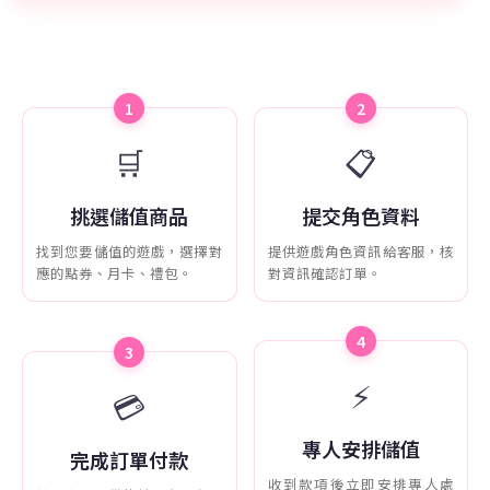
1
2
🛒
📋
挑選儲值商品
提交角色資料
找到您要儲值的遊戲，選擇對
提供遊戲角色資訊給客服，核
應的點券、月卡、禮包。
對資訊確認訂單。
4
3
⚡
💳
專人安排儲值
完成訂單付款
收到款項後立即安排專人處