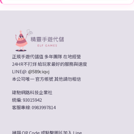
正規手遊代儲值 多年團隊 在地經營
24HR不打烊 給玩家最好的服務與速度
LINE@:
@589ciqvj
本公司唯一 官方帳號 其他請勿相信
瑋馳網路科技企業社
統編: 93015942
客服專線: 0983997814
掃描 QR Code 或點擊圖片加入 Line