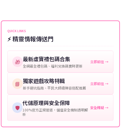
遊戲密碼：若需要，請提供遊戲密碼。
完畢。若遇到遊戲官方伺服器維護或熱門活動爆單，可
能會稍微延遲，客服均會全程跟進。如超過預估時間，
伺服器：您所使用的遊戲伺服器名稱。
可直接聯絡客服查詢訂單進度。
角色名稱：您遊戲中的角色名稱。
QUICK LINKS
⚡ 精靈情報傳送門
等級：角色的當前等級。
購買截圖：所購買商品的截圖以作確認。
最新虛寶禮包碼合集
🎁
立即前往 →
提供這些信息能幫助我們更快地處理您的代儲需求，確
全網最全禮包碼、福利兌換碼實時更新
保您盡享遊戲樂趣！
獨家遊戲攻略特輯
📘
立即前往 →
新手避坑指南、平民大師級陣容搭配推薦
代儲原理與安全保障
🛡️
安全釋疑 →
100%官方正規管道，儲值安全機制透明解
析