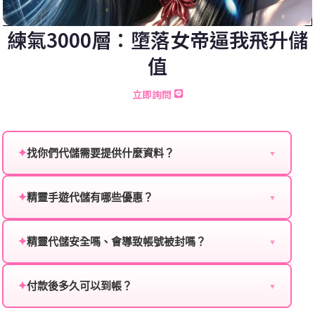
練氣3000層：墮落女帝逼我飛升儲
值
立即詢問
✦
找你們代儲需要提供什麼資料？
▼
為確保順利完成代儲值，請將以下資料提供給我們的客
服：
✦
精靈手遊代儲有哪些優惠？
▼
我們不定期推出首儲優惠、會員折扣、VIP回饋、滿額
遊戲名稱：您所玩的遊戲名稱。
贈送、大額儲值優惠及節日限定活動，儲值最低6折
✦
精靈代儲安全嗎、會導致帳號被封嗎？
▼
登入方式：您的遊戲登入方式（如Facebook、Google
起，讓玩家隨時都能享有優惠價格。
絕對安全，不會封號。我們採用正規儲值方式完成訂
等）。
單，不使用外掛程式、非法點數或異常儲值管道。您獲
✦
付款後多久可以到帳？
▼
遊戲帳號：您的遊戲帳號或ID。
得的遊戲商品與官方購買的內容相同，可以安心使用。
一般情況下，訂單會在付款成功後的10到15分鐘內處理