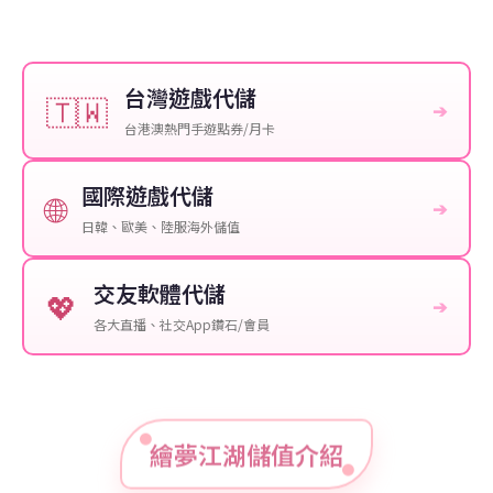
台灣遊戲代儲
🇹🇼
➔
台港澳熱門手遊點券/月卡
國際遊戲代儲
🌐
➔
日韓、歐美、陸服海外儲值
交友軟體代儲
💖
➔
各大直播、社交App鑽石/會員
繪夢江湖儲值介紹