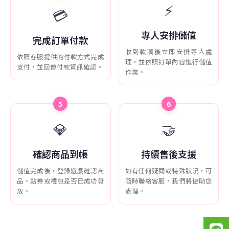
⚡
💳
專人安排儲值
完成訂單付款
收到款項後立即安排專人處
依照客服提供的付款方式完成
理，並依照訂單內容進行儲值
支付，並回傳付款資訊確認。
作業。
5
6
💎
🤝
確認商品到帳
持續售後支援
儲值完成後，登錄遊戲確認商
如有任何疑問或特殊狀況，可
品、點券或禮包是否已成功發
隨時聯絡客服，我們將協助您
放。
處理。