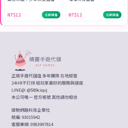
NT$12
NT$12
立即儲值
立即儲值
正規手遊代儲值 多年團隊 在地經營
24HR不打烊 給玩家最好的服務與速度
LINE@:
@589ciqvj
本公司唯一 官方帳號 其他請勿相信
瑋馳網路科技企業社
統編: 93015942
客服專線: 0983997814