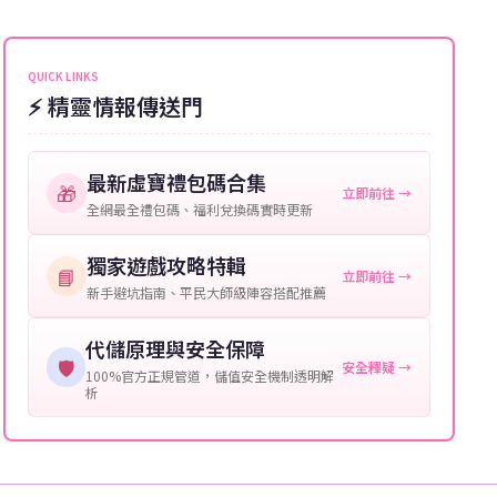
能會稍微延遲，客服均會全程跟進。如超過預估時間，
伺服器：您所使用的遊戲伺服器名稱。
可直接聯絡客服查詢訂單進度。
角色名稱：您遊戲中的角色名稱。
QUICK LINKS
⚡ 精靈情報傳送門
等級：角色的當前等級。
購買截圖：所購買商品的截圖以作確認。
最新虛寶禮包碼合集
🎁
立即前往 →
提供這些信息能幫助我們更快地處理您的代儲需求，確
全網最全禮包碼、福利兌換碼實時更新
保您盡享遊戲樂趣！
獨家遊戲攻略特輯
📘
立即前往 →
新手避坑指南、平民大師級陣容搭配推薦
代儲原理與安全保障
🛡️
安全釋疑 →
100%官方正規管道，儲值安全機制透明解
析