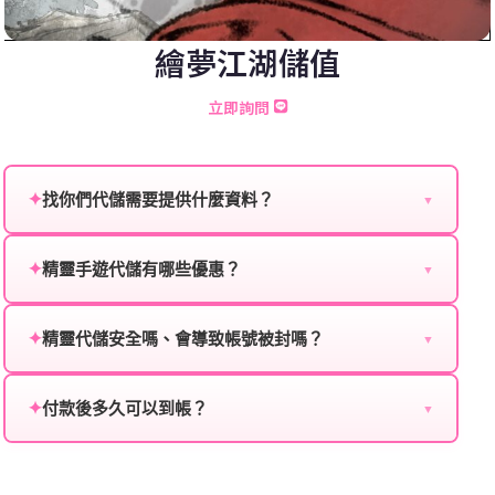
繪夢江湖儲值
立即詢問
✦
找你們代儲需要提供什麼資料？
▼
為確保順利完成代儲值，請將以下資料提供給我們的客
服：
✦
精靈手遊代儲有哪些優惠？
▼
我們不定期推出首儲優惠、會員折扣、VIP回饋、滿額
遊戲名稱：您所玩的遊戲名稱。
贈送、大額儲值優惠及節日限定活動，儲值最低6折
✦
精靈代儲安全嗎、會導致帳號被封嗎？
▼
登入方式：您的遊戲登入方式（如Facebook、Google
起，讓玩家隨時都能享有優惠價格。
絕對安全，不會封號。我們採用正規儲值方式完成訂
等）。
單，不使用外掛程式、非法點數或異常儲值管道。您獲
✦
付款後多久可以到帳？
▼
遊戲帳號：您的遊戲帳號或ID。
得的遊戲商品與官方購買的內容相同，可以安心使用。
一般情況下，訂單會在付款成功後的10到15分鐘內處理
遊戲密碼：若需要，請提供遊戲密碼。
完畢。若遇到遊戲官方伺服器維護或熱門活動爆單，可