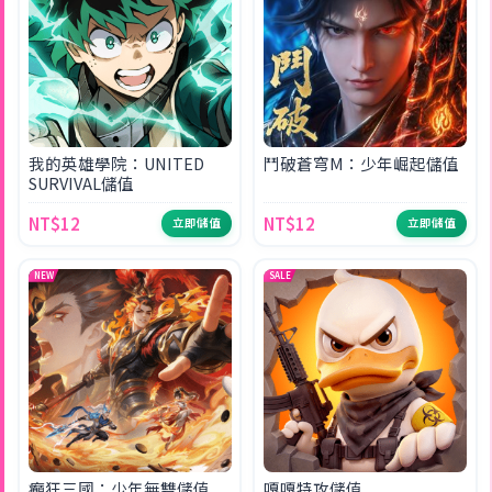
我的英雄學院：UNITED
鬥破蒼穹M：少年崛起儲值
SURVIVAL儲值
NT$12
NT$12
立即儲值
立即儲值
NEW
SALE
癲狂三國：少年無雙儲值
嘎嘎特攻儲值