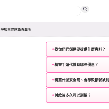
教學
服務條款
免責聲明
✦
找你們代儲需要提供什麼資料？
為確保順利完成代儲值，請將以
✦
精靈手遊代儲有哪些優惠？
遊戲名稱：您所玩的遊戲名稱。
我們不定期推出首儲優惠、會員折
登入方式：您的遊戲登入方式（如Fac
活動，儲值最低6折起，讓玩家隨
✦
精靈代儲安全嗎、會導致帳號被
遊戲帳號：您的遊戲帳號或ID。
絕對安全，不會封號。我們採用
或異常儲值管道。您獲得的遊戲
✦
付款後多久可以到帳？
遊戲密碼：若需要，請提供遊戲
一般情況下，訂單會在付款成功後