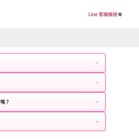
Line 客服帳號
▼
下資料提供給我們的客服：
▼
扣、VIP回饋、滿額贈送、大額儲值優惠及節日限定
ebook、Google等）。
時都能享有優惠價格。
封嗎？
▼
正規儲值方式完成訂單，不使用外掛程式、非法點數
商品與官方購買的內容相同，可以安心使用。
▼
密碼。
的10到15分鐘內處理完畢。若遇到遊戲官方伺服器