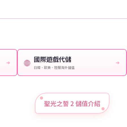
國際遊戲代儲
🌐
➔
➔
日韓、歐美、陸服海外儲值
聖光之誓 2 儲值介紹