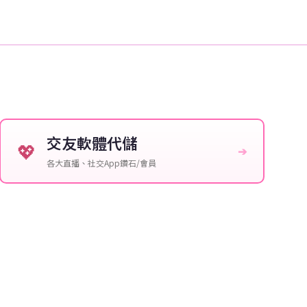
交友軟體代儲
💖
➔
各大直播、社交App鑽石/會員