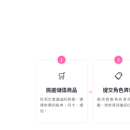
1
2
🛒
📋
挑選儲值商品
提交角色資
➔
找到您要儲值的遊戲，選
提供遊戲角色資
擇對應的點券、月卡、禮
服，核對資訊確認
包。