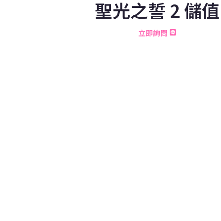
聖光之誓 2 儲值
立即詢問