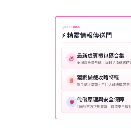
伺服器：您所使用的遊戲伺服器
維護或熱門活動爆單，可能會稍
接聯絡客服查詢訂單進度。
角色名稱：您遊戲中的角色名稱
等級：角色的當前等級。
QUICK LINKS
⚡ 精靈情報傳送門
購買截圖：所購買商品的截圖以
提供這些信息能幫助我們更快地
最新虛寶禮包碼合集
🎁
全網最全禮包碼、福利兌換碼實時
獨家遊戲攻略特輯
📘
新手避坑指南、平民大師級陣容搭
代儲原理與安全保障
🛡️
100%官方正規管道，儲值安全機