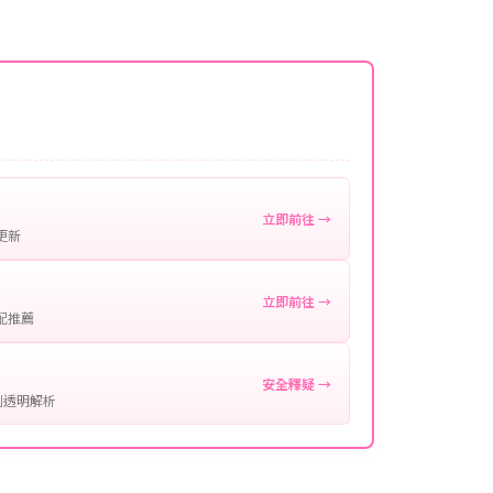
名稱。
微延遲，客服均會全程跟進。如超過預估時間，可直
。
作確認。
處理您的代儲需求，確保您盡享遊戲樂趣！
立即前往 →
更新
立即前往 →
配推薦
安全釋疑 →
制透明解析