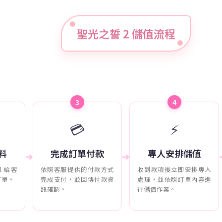
聖光之誓 2 儲值流程
3
4
💳
⚡
料
完成訂單付款
專人安排儲值
➔
➔
訊給客
依照客服提供的付款方式
收到款項後立即安排專人
訂單。
完成支付，並回傳付款資
處理，並依照訂單內容進
訊確認。
行儲值作業。