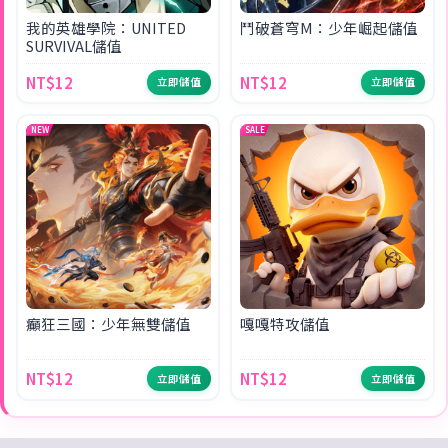
我的英雄學院：UNITED
鬥破蒼穹M：少年崛起儲值
SURVIVAL儲值
NT$12
NT$12
立即儲值
立即儲值
NEW
SALE
癲狂三國：少年無雙儲值
嘎嘎特攻儲值
NT$12
NT$12
立即儲值
立即儲值