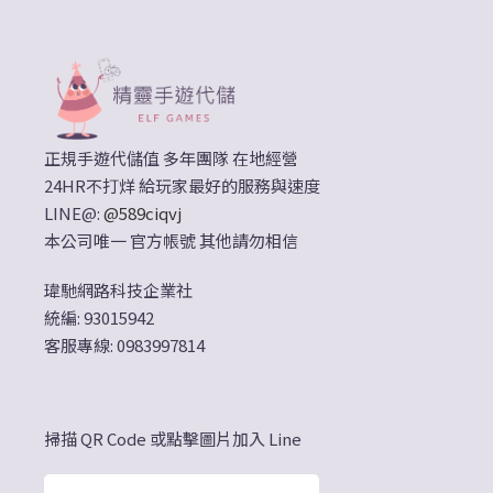
正規手遊代儲值 多年團隊 在地經營
24HR不打烊 給玩家最好的服務與速度
LINE@:
@589ciqvj
本公司唯一 官方帳號 其他請勿相信
瑋馳網路科技企業社
統編: 93015942
客服專線: 0983997814
掃描 QR Code 或點擊圖片加入 Line