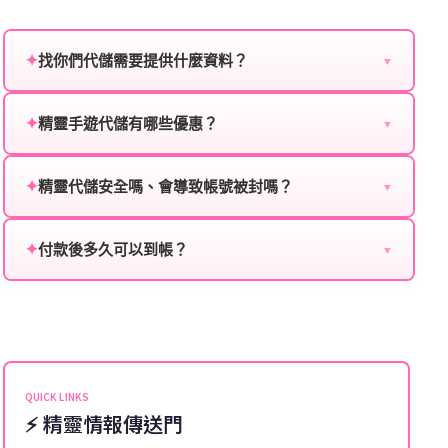
✦
找你們代儲需要提供什麼資料？
▼
為確保順利完成代儲值，請將以下資料提供給我們的客
服：
✦
精靈手遊代儲有哪些優惠？
▼
我們不定期推出首儲優惠、會員折扣、VIP回饋、滿額
遊戲名稱：您所玩的遊戲名稱。
贈送、大額儲值優惠及節日限定活動，儲值最低6折
✦
精靈代儲安全嗎、會導致帳號被封嗎？
▼
登入方式：您的遊戲登入方式（如Facebook、Google
起，讓玩家隨時都能享有優惠價格。
絕對安全，不會封號。我們採用正規儲值方式完成訂
等）。
單，不使用外掛程式、非法點數或異常儲值管道。您獲
✦
付款後多久可以到帳？
▼
遊戲帳號：您的遊戲帳號或ID。
得的遊戲商品與官方購買的內容相同，可以安心使用。
一般情況下，訂單會在付款成功後的10到15分鐘內處理
遊戲密碼：若需要，請提供遊戲密碼。
完畢。若遇到遊戲官方伺服器維護或熱門活動爆單，可
能會稍微延遲，客服均會全程跟進。如超過預估時間，
伺服器：您所使用的遊戲伺服器名稱。
可直接聯絡客服查詢訂單進度。
角色名稱：您遊戲中的角色名稱。
QUICK LINKS
⚡ 精靈情報傳送門
等級：角色的當前等級。