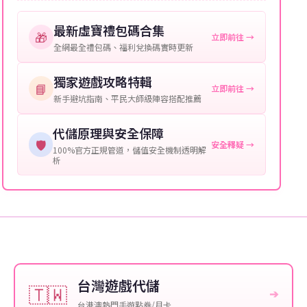
購買截圖：所購買商品的截圖以作確認。
最新虛寶禮包碼合集
🎁
立即前往 →
提供這些信息能幫助我們更快地處理您的代儲需求，確
全網最全禮包碼、福利兌換碼實時更新
保您盡享遊戲樂趣！
獨家遊戲攻略特輯
📘
立即前往 →
新手避坑指南、平民大師級陣容搭配推薦
代儲原理與安全保障
🛡️
安全釋疑 →
100%官方正規管道，儲值安全機制透明解
析
台灣遊戲代儲
🇹🇼
➔
台港澳熱門手遊點券/月卡