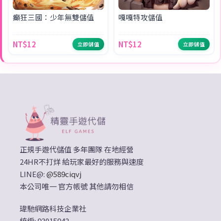
癲狂三國：少年無雙儲值
嘎嘎特攻儲值
NT$12
NT$12
立即儲值
立即儲值
正規手遊代儲值 多年團隊 在地經營
24HR不打烊 給玩家最好的服務與速度
LINE@:
@589ciqvj
本公司唯一 官方帳號 其他請勿相信
瑋馳網路科技企業社
統編: 93015942