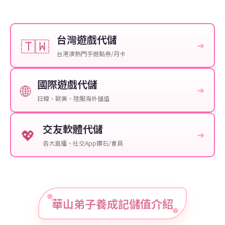
台灣遊戲代儲
🇹🇼
➔
台港澳熱門手遊點券/月卡
國際遊戲代儲
🌐
➔
日韓、歐美、陸服海外儲值
交友軟體代儲
💖
➔
各大直播、社交App鑽石/會員
華山弟子養成記儲值介紹