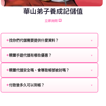
華山弟子養成記儲值
立即詢問
✦
找你們代儲需要提供什麼資料？
▼
為確保順利完成代儲值，請將以下資料提供給我們的客
服：
✦
精靈手遊代儲有哪些優惠？
▼
我們不定期推出首儲優惠、會員折扣、VIP回饋、滿額
遊戲名稱：您所玩的遊戲名稱。
贈送、大額儲值優惠及節日限定活動，儲值最低6折
✦
精靈代儲安全嗎、會導致帳號被封嗎？
▼
登入方式：您的遊戲登入方式（如Facebook、Google
起，讓玩家隨時都能享有優惠價格。
絕對安全，不會封號。我們採用正規儲值方式完成訂
等）。
單，不使用外掛程式、非法點數或異常儲值管道。您獲
✦
付款後多久可以到帳？
▼
遊戲帳號：您的遊戲帳號或ID。
得的遊戲商品與官方購買的內容相同，可以安心使用。
一般情況下，訂單會在付款成功後的10到15分鐘內處理
遊戲密碼：若需要，請提供遊戲密碼。
完畢。若遇到遊戲官方伺服器維護或熱門活動爆單，可
能會稍微延遲，客服均會全程跟進。如超過預估時間，