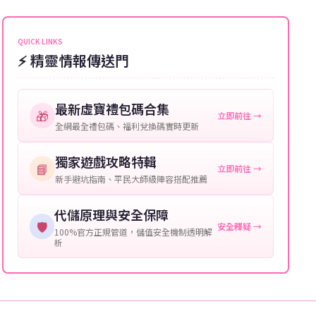
伺服器：您所使用的遊戲伺服器名稱。
可直接聯絡客服查詢訂單進度。
角色名稱：您遊戲中的角色名稱。
QUICK LINKS
⚡ 精靈情報傳送門
等級：角色的當前等級。
購買截圖：所購買商品的截圖以作確認。
最新虛寶禮包碼合集
🎁
立即前往 →
提供這些信息能幫助我們更快地處理您的代儲需求，確
全網最全禮包碼、福利兌換碼實時更新
保您盡享遊戲樂趣！
獨家遊戲攻略特輯
📘
立即前往 →
新手避坑指南、平民大師級陣容搭配推薦
代儲原理與安全保障
🛡️
安全釋疑 →
100%官方正規管道，儲值安全機制透明解
析