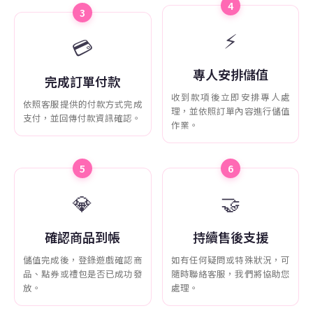
4
3
⚡
💳
專人安排儲值
完成訂單付款
收到款項後立即安排專人處
依照客服提供的付款方式完成
理，並依照訂單內容進行儲值
支付，並回傳付款資訊確認。
作業。
5
6
💎
🤝
確認商品到帳
持續售後支援
儲值完成後，登錄遊戲確認商
如有任何疑問或特殊狀況，可
品、點券或禮包是否已成功發
隨時聯絡客服，我們將協助您
放。
處理。