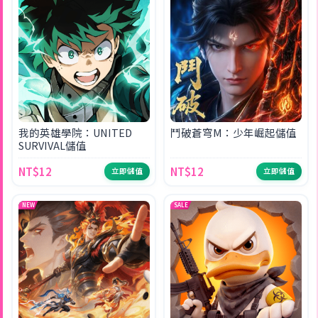
我的英雄學院：UNITED
鬥破蒼穹M：少年崛起儲值
SURVIVAL儲值
NT$12
NT$12
立即儲值
立即儲值
NEW
SALE