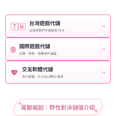
台灣遊戲代儲
🇹🇼
➔
台港澳熱門手遊點券/月卡
國際遊戲代儲
🌐
➔
日韓、歐美、陸服海外儲值
交友軟體代儲
💖
➔
各大直播、社交App鑽石/會員
萬獸崛起：野性對決儲值介紹