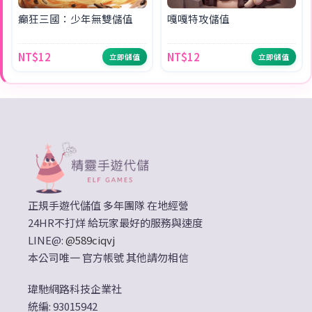
癲狂三國：少年無雙儲值
嘎嘎特攻儲值
NT$12
NT$12
立即儲值
立即儲值
正規手遊代儲值 多年團隊 在地經營
24HR不打烊 給玩家最好的服務與速度
LINE@:
@589ciqvj
本公司唯一 官方帳號 其他請勿相信
瑋馳網路科技企業社
統編: 93015942