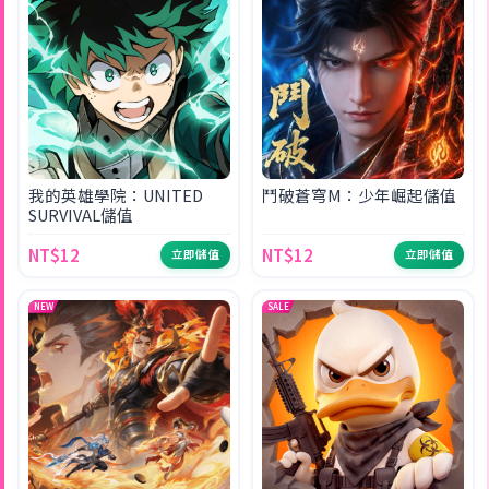
我的英雄學院：UNITED
鬥破蒼穹M：少年崛起儲值
SURVIVAL儲值
NT$12
NT$12
立即儲值
立即儲值
NEW
SALE