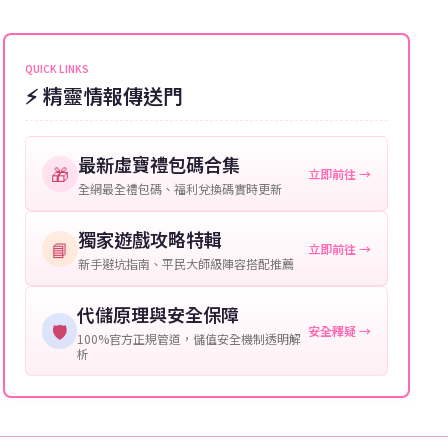
能會稍微延遲，客服均會全程跟進。如超過預估時間，
伺服器：您所使用的遊戲伺服器名稱。
可直接聯絡客服查詢訂單進度。
角色名稱：您遊戲中的角色名稱。
QUICK LINKS
⚡ 精靈情報傳送門
等級：角色的當前等級。
購買截圖：所購買商品的截圖以作確認。
最新虛寶禮包碼合集
🎁
立即前往 →
提供這些信息能幫助我們更快地處理您的代儲需求，確
全網最全禮包碼、福利兌換碼實時更新
保您盡享遊戲樂趣！
獨家遊戲攻略特輯
📘
立即前往 →
新手避坑指南、平民大師級陣容搭配推薦
代儲原理與安全保障
🛡️
安全釋疑 →
100%官方正規管道，儲值安全機制透明解
析