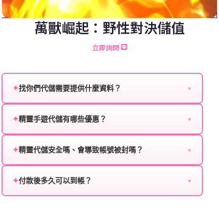
萬獸崛起：野性對決儲值
立即詢問
✦
找你們代儲需要提供什麼資料？
▼
為確保順利完成代儲值，請將以下資料提供給我們的客
服：
✦
精靈手遊代儲有哪些優惠？
▼
我們不定期推出首儲優惠、會員折扣、VIP回饋、滿額
遊戲名稱：您所玩的遊戲名稱。
贈送、大額儲值優惠及節日限定活動，儲值最低6折
✦
精靈代儲安全嗎、會導致帳號被封嗎？
▼
登入方式：您的遊戲登入方式（如Facebook、Google
起，讓玩家隨時都能享有優惠價格。
絕對安全，不會封號。我們採用正規儲值方式完成訂
等）。
單，不使用外掛程式、非法點數或異常儲值管道。您獲
✦
付款後多久可以到帳？
▼
遊戲帳號：您的遊戲帳號或ID。
得的遊戲商品與官方購買的內容相同，可以安心使用。
一般情況下，訂單會在付款成功後的10到15分鐘內處理
遊戲密碼：若需要，請提供遊戲密碼。
完畢。若遇到遊戲官方伺服器維護或熱門活動爆單，可