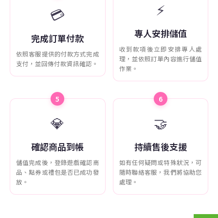
⚡
💳
專人安排儲值
完成訂單付款
收到款項後立即安排專人處
依照客服提供的付款方式完成
理，並依照訂單內容進行儲值
支付，並回傳付款資訊確認。
作業。
5
6
💎
🤝
確認商品到帳
持續售後支援
儲值完成後，登錄遊戲確認商
如有任何疑問或特殊狀況，可
品、點券或禮包是否已成功發
隨時聯絡客服，我們將協助您
放。
處理。