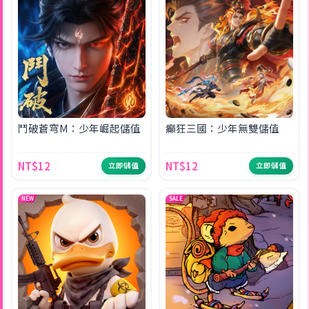
鬥破蒼穹M：少年崛起儲值
癲狂三國：少年無雙儲值
NT$12
NT$12
立即儲值
立即儲值
NEW
SALE