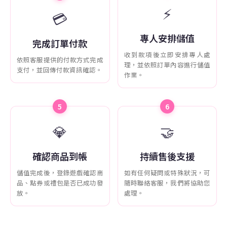
⚡
💳
專人安排儲值
完成訂單付款
收到款項後立即安排專人處
依照客服提供的付款方式完成
理，並依照訂單內容進行儲值
支付，並回傳付款資訊確認。
作業。
5
6
💎
🤝
確認商品到帳
持續售後支援
儲值完成後，登錄遊戲確認商
如有任何疑問或特殊狀況，可
品、點券或禮包是否已成功發
隨時聯絡客服，我們將協助您
放。
處理。