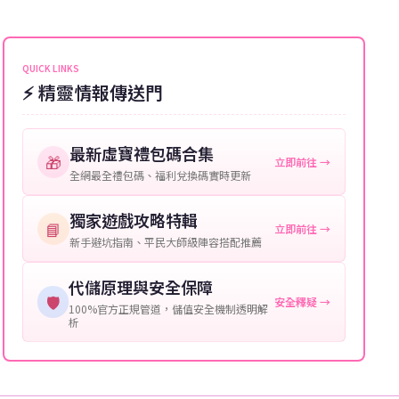
能會稍微延遲，客服均會全程跟進。如超過預估時間，
伺服器：您所使用的遊戲伺服器名稱。
可直接聯絡客服查詢訂單進度。
角色名稱：您遊戲中的角色名稱。
QUICK LINKS
⚡ 精靈情報傳送門
等級：角色的當前等級。
購買截圖：所購買商品的截圖以作確認。
最新虛寶禮包碼合集
🎁
立即前往 →
提供這些信息能幫助我們更快地處理您的代儲需求，確
全網最全禮包碼、福利兌換碼實時更新
保您盡享遊戲樂趣！
獨家遊戲攻略特輯
📘
立即前往 →
新手避坑指南、平民大師級陣容搭配推薦
代儲原理與安全保障
🛡️
安全釋疑 →
100%官方正規管道，儲值安全機制透明解
析