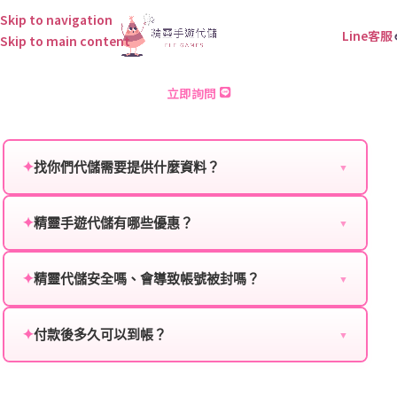
Skip to navigation
Line客服
Skip to main content
血騎士 : 放置型動作RPG 儲值
立即詢問
✦
找你們代儲需要提供什麼資料？
▼
為確保順利完成代儲值，請將以下資料提供給我們的客
服：
✦
精靈手遊代儲有哪些優惠？
▼
我們不定期推出首儲優惠、會員折扣、VIP回饋、滿額
遊戲名稱：您所玩的遊戲名稱。
贈送、大額儲值優惠及節日限定活動，儲值最低6折
✦
精靈代儲安全嗎、會導致帳號被封嗎？
▼
登入方式：您的遊戲登入方式（如Facebook、Google
起，讓玩家隨時都能享有優惠價格。
絕對安全，不會封號。我們採用正規儲值方式完成訂
等）。
單，不使用外掛程式、非法點數或異常儲值管道。您獲
✦
付款後多久可以到帳？
▼
遊戲帳號：您的遊戲帳號或ID。
得的遊戲商品與官方購買的內容相同，可以安心使用。
一般情況下，訂單會在付款成功後的10到15分鐘內處理
遊戲密碼：若需要，請提供遊戲密碼。
完畢。若遇到遊戲官方伺服器維護或熱門活動爆單，可