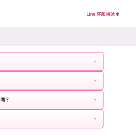
Line 客服帳號
▼
下資料提供給我們的客服：
▼
扣、VIP回饋、滿額贈送、大額儲值優惠及節日限定
ebook、Google等）。
時都能享有優惠價格。
封嗎？
▼
正規儲值方式完成訂單，不使用外掛程式、非法點數
商品與官方購買的內容相同，可以安心使用。
▼
密碼。
的10到15分鐘內處理完畢。若遇到遊戲官方伺服器