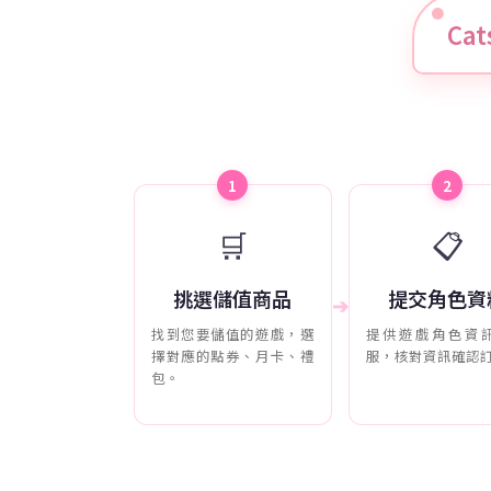
Ca
1
2
🛒
📋
挑選儲值商品
提交角色資
➔
找到您要儲值的遊戲，選
提供遊戲角色資
擇對應的點券、月卡、禮
服，核對資訊確認
包。