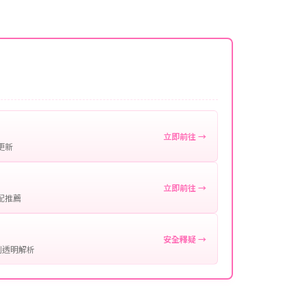
名稱。
微延遲，客服均會全程跟進。如超過預估時間，可直
。
作確認。
處理您的代儲需求，確保您盡享遊戲樂趣！
立即前往 →
更新
立即前往 →
配推薦
安全釋疑 →
制透明解析