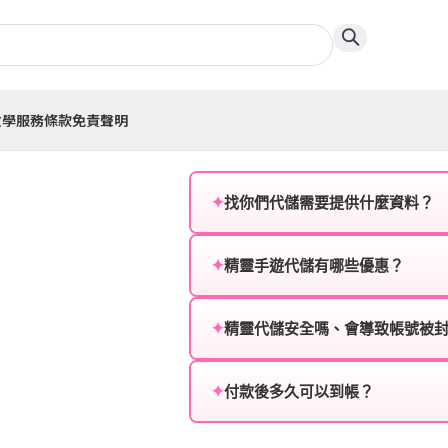
教學
服務條款
免責聲明
✦
找你們代儲需要提供什麼資料？
為確保順利完成代儲值，請將以
✦
精靈手遊代儲有哪些優惠？
遊戲名稱：您所玩的遊戲名稱。
我們不定期推出首儲優惠、會員折
登入方式：您的遊戲登入方式（如Fac
活動，儲值最低6折起，讓玩家隨
✦
精靈代儲安全嗎、會導致帳號被
遊戲帳號：您的遊戲帳號或ID。
絕對安全，不會封號。我們採用
或異常儲值管道。您獲得的遊戲
✦
付款後多久可以到帳？
遊戲密碼：若需要，請提供遊戲
一般情況下，訂單會在付款成功後