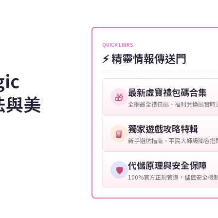
伺服器：您所使用的遊戲伺服器
維護或熱門活動爆單，可能會稍
接聯絡客服查詢訂單進度。
角色名稱：您遊戲中的角色名稱
等級：角色的當前等級。
QUICK LINKS
⚡ 精靈情報傳送門
購買截圖：所購買商品的截圖以
gic
提供這些信息能幫助我們更快地
最新虛寶禮包碼合集
🎁
魔法與美
全網最全禮包碼、福利兌換碼實時
獨家遊戲攻略特輯
📘
新手避坑指南、平民大師級陣容搭
代儲原理與安全保障
🛡️
100%官方正規管道，儲值安全機