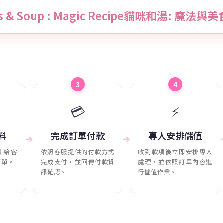
ts & Soup : Magic Recipe貓咪和湯: 魔法
3
4
💳
⚡
料
完成訂單付款
專人安排儲值
➔
➔
訊給客
依照客服提供的付款方式
收到款項後立即安排專人
訂單。
完成支付，並回傳付款資
處理，並依照訂單內容進
訊確認。
行儲值作業。