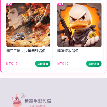
NEW
SALE
癲狂三國：少年無雙儲值
嘎嘎特攻儲值
NT$12
NT$12
立即儲值
立即儲值