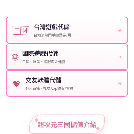
台灣遊戲代儲
🇹🇼
➔
台港澳熱門手遊點券/月卡
國際遊戲代儲
🌐
➔
日韓、歐美、陸服海外儲值
交友軟體代儲
💖
➔
各大直播、社交App鑽石/會員
超次元三國儲值介紹