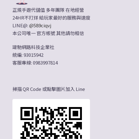
正規手遊代儲值 多年團隊 在地經營
24HR不打烊 給玩家最好的服務與速度
LINE@:
@589ciqvj
本公司唯一 官方帳號 其他請勿相信
瑋馳網路科技企業社
統編: 93015942
客服專線: 0983997814
掃描 QR Code 或點擊圖片加入 Line