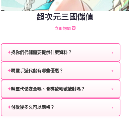
超次元三國儲值
立即詢問
✦
找你們代儲需要提供什麼資料？
▼
為確保順利完成代儲值，請將以下資料提供給我們的客
服：
✦
精靈手遊代儲有哪些優惠？
▼
我們不定期推出首儲優惠、會員折扣、VIP回饋、滿額
遊戲名稱：您所玩的遊戲名稱。
贈送、大額儲值優惠及節日限定活動，儲值最低6折
✦
精靈代儲安全嗎、會導致帳號被封嗎？
▼
登入方式：您的遊戲登入方式（如Facebook、Google
起，讓玩家隨時都能享有優惠價格。
絕對安全，不會封號。我們採用正規儲值方式完成訂
等）。
單，不使用外掛程式、非法點數或異常儲值管道。您獲
✦
付款後多久可以到帳？
▼
遊戲帳號：您的遊戲帳號或ID。
得的遊戲商品與官方購買的內容相同，可以安心使用。
一般情況下，訂單會在付款成功後的10到15分鐘內處理
遊戲密碼：若需要，請提供遊戲密碼。
完畢。若遇到遊戲官方伺服器維護或熱門活動爆單，可