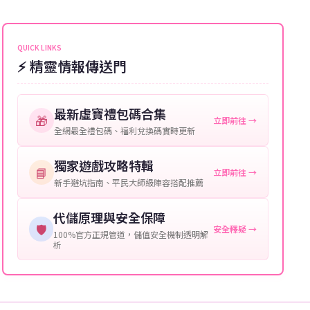
能會稍微延遲，客服均會全程跟進。如超過預估時間，
伺服器：您所使用的遊戲伺服器名稱。
可直接聯絡客服查詢訂單進度。
角色名稱：您遊戲中的角色名稱。
QUICK LINKS
⚡ 精靈情報傳送門
等級：角色的當前等級。
購買截圖：所購買商品的截圖以作確認。
最新虛寶禮包碼合集
🎁
立即前往 →
提供這些信息能幫助我們更快地處理您的代儲需求，確
全網最全禮包碼、福利兌換碼實時更新
保您盡享遊戲樂趣！
獨家遊戲攻略特輯
📘
立即前往 →
新手避坑指南、平民大師級陣容搭配推薦
代儲原理與安全保障
🛡️
安全釋疑 →
100%官方正規管道，儲值安全機制透明解
析