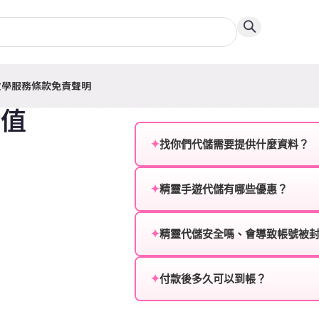
教學
服務條款
免責聲明
儲值
✦
找你們代儲需要提供什麼資料？
為確保順利完成代儲值，請將以
✦
精靈手遊代儲有哪些優惠？
遊戲名稱：您所玩的遊戲名稱。
我們不定期推出首儲優惠、會員折
登入方式：您的遊戲登入方式（如Fac
活動，儲值最低6折起，讓玩家隨
✦
精靈代儲安全嗎、會導致帳號被
遊戲帳號：您的遊戲帳號或ID。
絕對安全，不會封號。我們採用
或異常儲值管道。您獲得的遊戲
✦
付款後多久可以到帳？
遊戲密碼：若需要，請提供遊戲
一般情況下，訂單會在付款成功後