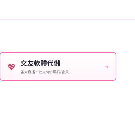
交友軟體代儲
💖
➔
各大直播、社交App鑽石/會員