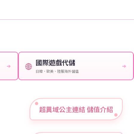
國際遊戲代儲
🌐
➔
➔
日韓、歐美、陸服海外儲值
超異域公主連結 儲值介紹