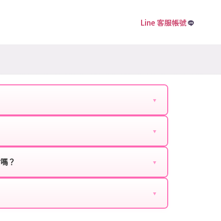
Line 客服帳號
▼
下資料提供給我們的客服：
▼
扣、VIP回饋、滿額贈送、大額儲值優惠及節日限定
ebook、Google等）。
時都能享有優惠價格。
封嗎？
▼
正規儲值方式完成訂單，不使用外掛程式、非法點數
商品與官方購買的內容相同，可以安心使用。
▼
密碼。
的10到15分鐘內處理完畢。若遇到遊戲官方伺服器