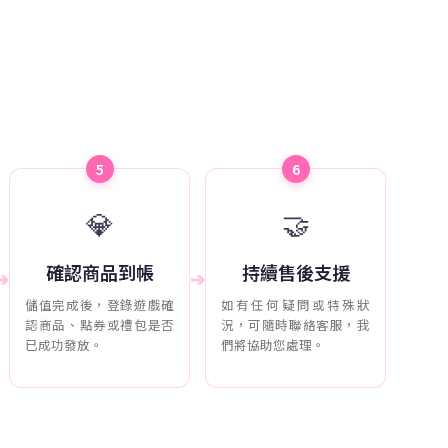
5
6
💎
🤝
確認商品到帳
持續售後支援
➔
➔
儲值完成後，登錄遊戲確
如有任何疑問或特殊狀
認商品、點券或禮包是否
況，可隨時聯絡客服，我
已成功發放。
們將協助您處理。