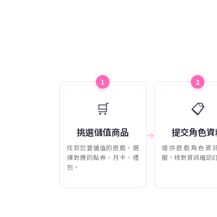
1
2
🛒
📋
挑選儲值商品
提交角色資
➔
找到您要儲值的遊戲，選
提供遊戲角色資
擇對應的點券、月卡、禮
服，核對資訊確認
包。