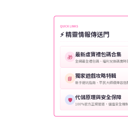
伺服器：您所使用的遊戲伺服器
維護或熱門活動爆單，可能會稍
接聯絡客服查詢訂單進度。
角色名稱：您遊戲中的角色名稱
等級：角色的當前等級。
QUICK LINKS
⚡ 精靈情報傳送門
購買截圖：所購買商品的截圖以
提供這些信息能幫助我們更快地
最新虛寶禮包碼合集
🎁
全網最全禮包碼、福利兌換碼實時
獨家遊戲攻略特輯
📘
新手避坑指南、平民大師級陣容搭
代儲原理與安全保障
🛡️
100%官方正規管道，儲值安全機