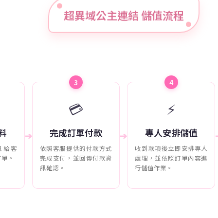
超異域公主連結 儲值流程
3
4
💳
⚡
料
完成訂單付款
專人安排儲值
➔
➔
訊給客
依照客服提供的付款方式
收到款項後立即安排專人
訂單。
完成支付，並回傳付款資
處理，並依照訂單內容進
訊確認。
行儲值作業。