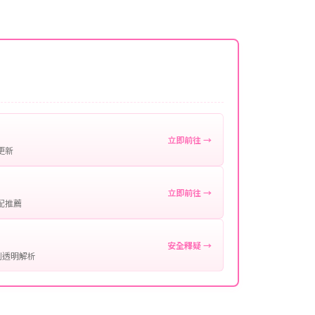
名稱。
微延遲，客服均會全程跟進。如超過預估時間，可直
。
作確認。
處理您的代儲需求，確保您盡享遊戲樂趣！
立即前往 →
更新
立即前往 →
配推薦
安全釋疑 →
制透明解析