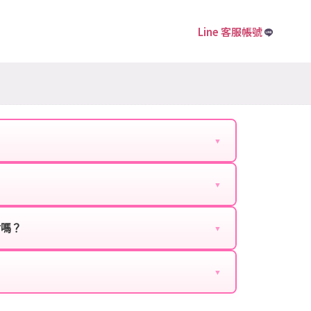
Line 客服帳號
▼
下資料提供給我們的客服：
▼
扣、VIP回饋、滿額贈送、大額儲值優惠及節日限定
ebook、Google等）。
時都能享有優惠價格。
封嗎？
▼
正規儲值方式完成訂單，不使用外掛程式、非法點數
商品與官方購買的內容相同，可以安心使用。
▼
密碼。
的10到15分鐘內處理完畢。若遇到遊戲官方伺服器