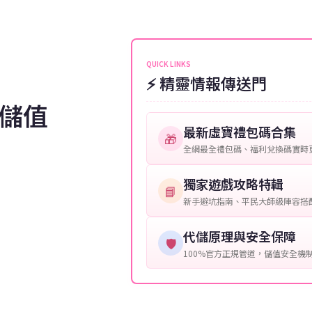
伺服器：您所使用的遊戲伺服器
維護或熱門活動爆單，可能會稍
接聯絡客服查詢訂單進度。
角色名稱：您遊戲中的角色名稱
等級：角色的當前等級。
QUICK LINKS
⚡ 精靈情報傳送門
購買截圖：所購買商品的截圖以
儲值
提供這些信息能幫助我們更快地
最新虛寶禮包碼合集
🎁
全網最全禮包碼、福利兌換碼實時
獨家遊戲攻略特輯
📘
新手避坑指南、平民大師級陣容搭
代儲原理與安全保障
🛡️
100%官方正規管道，儲值安全機