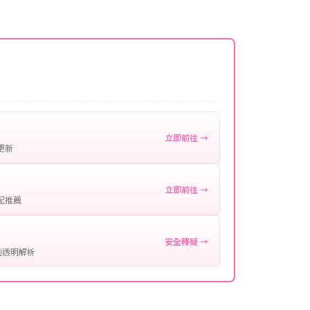
名稱。
微延遲，客服均會全程跟進。如超過預估時間，可直
。
作確認。
處理您的代儲需求，確保您盡享遊戲樂趣！
立即前往 →
更新
立即前往 →
配推薦
安全釋疑 →
制透明解析