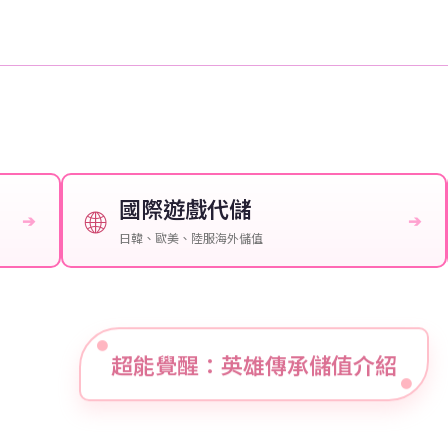
國際遊戲代儲
🌐
➔
➔
日韓、歐美、陸服海外儲值
超能覺醒：英雄傳承儲值介紹