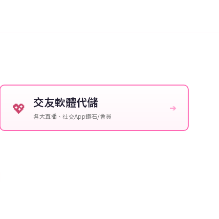
交友軟體代儲
💖
➔
各大直播、社交App鑽石/會員