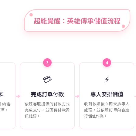
超能覺醒：英雄傳承儲值流程
3
4
💳
⚡
料
完成訂單付款
專人安排儲值
➔
➔
訊給客
依照客服提供的付款方式
收到款項後立即安排專人
訂單。
完成支付，並回傳付款資
處理，並依照訂單內容進
訊確認。
行儲值作業。