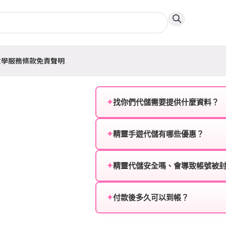
教學
服務條款
免責聲明
✦
找你們代儲需要提供什麼資料？
為確保順利完成代儲值，請將以
✦
精靈手遊代儲有哪些優惠？
遊戲名稱：您所玩的遊戲名稱。
我們不定期推出首儲優惠、會員折
登入方式：您的遊戲登入方式（如Fac
活動，儲值最低6折起，讓玩家隨
✦
精靈代儲安全嗎、會導致帳號被
遊戲帳號：您的遊戲帳號或ID。
絕對安全，不會封號。我們採用
或異常儲值管道。您獲得的遊戲
✦
付款後多久可以到帳？
遊戲密碼：若需要，請提供遊戲
一般情況下，訂單會在付款成功後