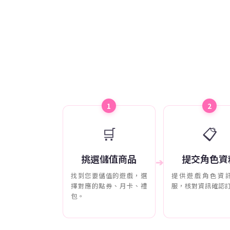
1
2
🛒
📋
挑選儲值商品
提交角色資
➔
找到您要儲值的遊戲，選
提供遊戲角色資
擇對應的點券、月卡、禮
服，核對資訊確認
包。