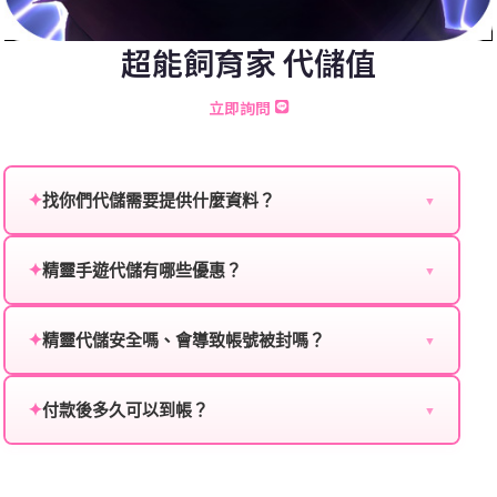
超能飼育家 代儲值
立即詢問
✦
找你們代儲需要提供什麼資料？
▼
為確保順利完成代儲值，請將以下資料提供給我們的客
服：
✦
精靈手遊代儲有哪些優惠？
▼
我們不定期推出首儲優惠、會員折扣、VIP回饋、滿額
遊戲名稱：您所玩的遊戲名稱。
贈送、大額儲值優惠及節日限定活動，儲值最低6折
✦
精靈代儲安全嗎、會導致帳號被封嗎？
▼
登入方式：您的遊戲登入方式（如Facebook、Google
起，讓玩家隨時都能享有優惠價格。
絕對安全，不會封號。我們採用正規儲值方式完成訂
等）。
單，不使用外掛程式、非法點數或異常儲值管道。您獲
✦
付款後多久可以到帳？
▼
遊戲帳號：您的遊戲帳號或ID。
得的遊戲商品與官方購買的內容相同，可以安心使用。
一般情況下，訂單會在付款成功後的10到15分鐘內處理
遊戲密碼：若需要，請提供遊戲密碼。
完畢。若遇到遊戲官方伺服器維護或熱門活動爆單，可