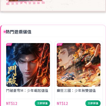
熱門遊戲儲值
HOT
TOP
鬥破蒼穹M：少年崛起儲值
癲狂三國：少年無雙儲值
NT$12
NT$12
立即儲值
立即儲值