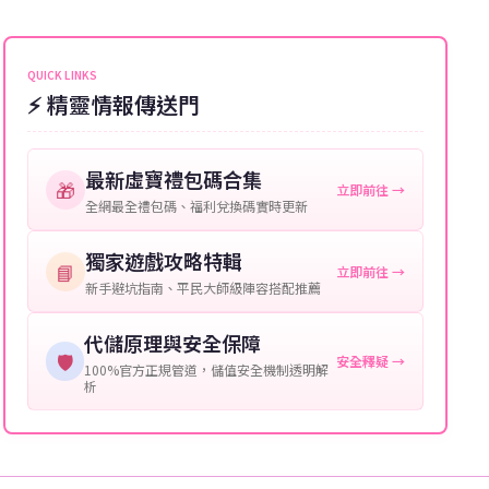
能會稍微延遲，客服均會全程跟進。如超過預估時間，
伺服器：您所使用的遊戲伺服器名稱。
可直接聯絡客服查詢訂單進度。
角色名稱：您遊戲中的角色名稱。
QUICK LINKS
⚡ 精靈情報傳送門
等級：角色的當前等級。
購買截圖：所購買商品的截圖以作確認。
最新虛寶禮包碼合集
🎁
立即前往 →
提供這些信息能幫助我們更快地處理您的代儲需求，確
全網最全禮包碼、福利兌換碼實時更新
保您盡享遊戲樂趣！
獨家遊戲攻略特輯
📘
立即前往 →
新手避坑指南、平民大師級陣容搭配推薦
代儲原理與安全保障
🛡️
安全釋疑 →
100%官方正規管道，儲值安全機制透明解
析