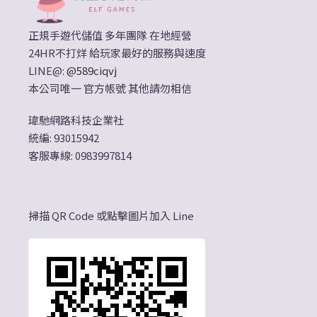
正規手遊代儲值 多年團隊 在地經營
24HR不打烊 給玩家最好的服務與速度
LINE@:
@589ciqvj
本公司唯一 官方帳號 其他請勿相信
瑋馳網路科技企業社
統編: 93015942
客服專線: 0983997814
掃描 QR Code 或點擊圖片加入 Line