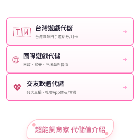
台灣遊戲代儲
🇹🇼
➔
台港澳熱門手遊點券/月卡
國際遊戲代儲
🌐
➔
日韓、歐美、陸服海外儲值
交友軟體代儲
💖
➔
各大直播、社交App鑽石/會員
超能飼育家 代儲值介紹