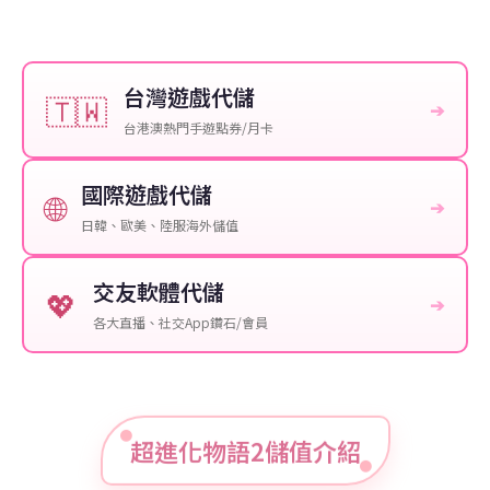
台灣遊戲代儲
🇹🇼
➔
台港澳熱門手遊點券/月卡
國際遊戲代儲
🌐
➔
日韓、歐美、陸服海外儲值
交友軟體代儲
💖
➔
各大直播、社交App鑽石/會員
超進化物語2儲值介紹