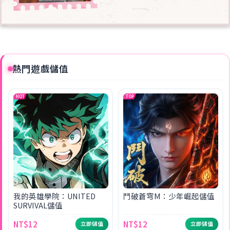
熱門遊戲儲值
HOT
TOP
我的英雄學院：UNITED
鬥破蒼穹M：少年崛起儲值
SURVIVAL儲值
NT$12
NT$12
立即儲值
立即儲值