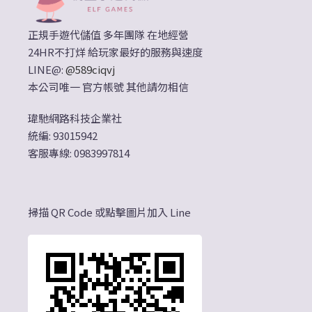
正規手遊代儲值 多年團隊 在地經營
24HR不打烊 給玩家最好的服務與速度
LINE@:
@589ciqvj
本公司唯一 官方帳號 其他請勿相信
瑋馳網路科技企業社
統編: 93015942
客服專線: 0983997814
掃描 QR Code 或點擊圖片加入 Line