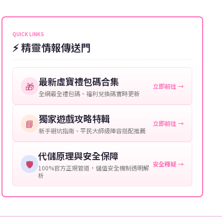
能會稍微延遲，客服均會全程跟進。如超過預估時間，
伺服器：您所使用的遊戲伺服器名稱。
可直接聯絡客服查詢訂單進度。
角色名稱：您遊戲中的角色名稱。
QUICK LINKS
⚡ 精靈情報傳送門
等級：角色的當前等級。
購買截圖：所購買商品的截圖以作確認。
最新虛寶禮包碼合集
🎁
立即前往 →
提供這些信息能幫助我們更快地處理您的代儲需求，確
全網最全禮包碼、福利兌換碼實時更新
保您盡享遊戲樂趣！
獨家遊戲攻略特輯
📘
立即前往 →
新手避坑指南、平民大師級陣容搭配推薦
代儲原理與安全保障
🛡️
安全釋疑 →
100%官方正規管道，儲值安全機制透明解
析