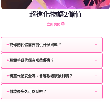
超進化物語2儲值
立即詢問
✦
找你們代儲需要提供什麼資料？
▼
為確保順利完成代儲值，請將以下資料提供給我們的客
服：
✦
精靈手遊代儲有哪些優惠？
▼
我們不定期推出首儲優惠、會員折扣、VIP回饋、滿額
遊戲名稱：您所玩的遊戲名稱。
贈送、大額儲值優惠及節日限定活動，儲值最低6折
✦
精靈代儲安全嗎、會導致帳號被封嗎？
▼
登入方式：您的遊戲登入方式（如Facebook、Google
起，讓玩家隨時都能享有優惠價格。
絕對安全，不會封號。我們採用正規儲值方式完成訂
等）。
單，不使用外掛程式、非法點數或異常儲值管道。您獲
✦
付款後多久可以到帳？
▼
遊戲帳號：您的遊戲帳號或ID。
得的遊戲商品與官方購買的內容相同，可以安心使用。
一般情況下，訂單會在付款成功後的10到15分鐘內處理
遊戲密碼：若需要，請提供遊戲密碼。
完畢。若遇到遊戲官方伺服器維護或熱門活動爆單，可