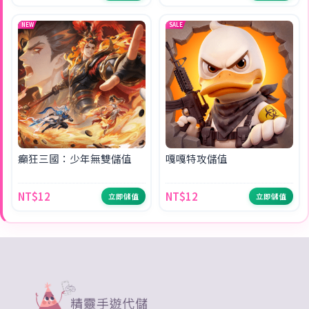
NEW
SALE
癲狂三國：少年無雙儲值
嘎嘎特攻儲值
NT$12
NT$12
立即儲值
立即儲值