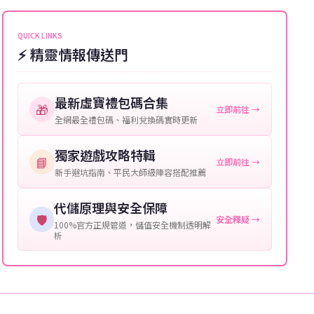
伺服器：您所使用的遊戲伺服器名稱。
可直接聯絡客服查詢訂單進度。
角色名稱：您遊戲中的角色名稱。
QUICK LINKS
⚡ 精靈情報傳送門
等級：角色的當前等級。
購買截圖：所購買商品的截圖以作確認。
最新虛寶禮包碼合集
🎁
立即前往 →
提供這些信息能幫助我們更快地處理您的代儲需求，確
全網最全禮包碼、福利兌換碼實時更新
保您盡享遊戲樂趣！
獨家遊戲攻略特輯
📘
立即前往 →
新手避坑指南、平民大師級陣容搭配推薦
代儲原理與安全保障
🛡️
安全釋疑 →
100%官方正規管道，儲值安全機制透明解
析