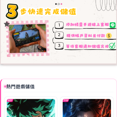
熱門遊戲儲值
HOT
TOP