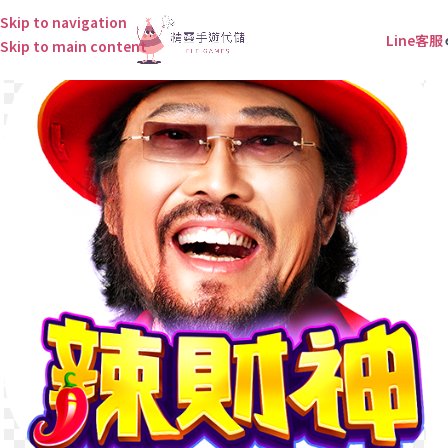
Skip to navigation
Line客服
Skip to main content