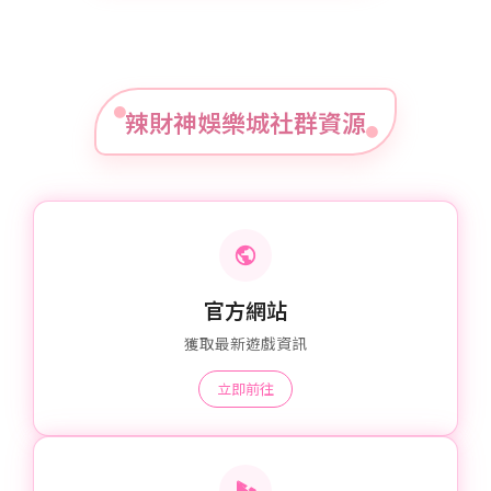
辣財神娛樂城社群資源
官方網站
獲取最新遊戲資訊
立即前往