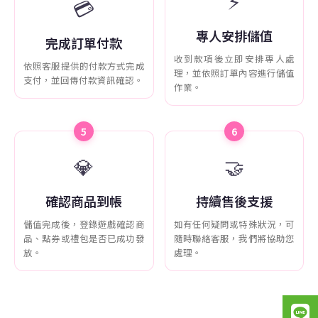
⚡
💳
專人安排儲值
完成訂單付款
收到款項後立即安排專人處
依照客服提供的付款方式完成
理，並依照訂單內容進行儲值
支付，並回傳付款資訊確認。
作業。
5
6
💎
🤝
確認商品到帳
持續售後支援
儲值完成後，登錄遊戲確認商
如有任何疑問或特殊狀況，可
品、點券或禮包是否已成功發
隨時聯絡客服，我們將協助您
放。
處理。