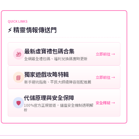
能會稍微延遲，客服均會全程跟進。如超過預估時間，
伺服器：您所使用的遊戲伺服器名稱。
可直接聯絡客服查詢訂單進度。
角色名稱：您遊戲中的角色名稱。
QUICK LINKS
⚡ 精靈情報傳送門
等級：角色的當前等級。
購買截圖：所購買商品的截圖以作確認。
最新虛寶禮包碼合集
🎁
立即前往 →
提供這些信息能幫助我們更快地處理您的代儲需求，確
全網最全禮包碼、福利兌換碼實時更新
保您盡享遊戲樂趣！
獨家遊戲攻略特輯
📘
立即前往 →
新手避坑指南、平民大師級陣容搭配推薦
代儲原理與安全保障
🛡️
安全釋疑 →
100%官方正規管道，儲值安全機制透明解
析