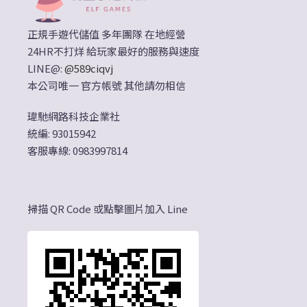
正規手遊代儲值 多年團隊 在地經營
24HR不打烊 給玩家最好的服務與速度
LINE@:
@589ciqvj
本公司唯一 官方帳號 其他請勿相信
瑋馳網路科技企業社
統編: 93015942
客服專線: 0983997814
掃描 QR Code 或點擊圖片加入 Line