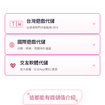
台灣遊戲代儲
🇹🇼
➔
台港澳熱門手遊點券/月卡
國際遊戲代儲
🌐
➔
日韓、歐美、陸服海外儲值
交友軟體代儲
💖
➔
各大直播、社交App鑽石/會員
這都能有錯儲值介紹