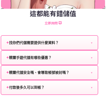
這都能有錯儲值
立即詢問
✦
找你們代儲需要提供什麼資料？
▼
為確保順利完成代儲值，請將以下資料提供給我們的客
服：
✦
精靈手遊代儲有哪些優惠？
▼
我們不定期推出首儲優惠、會員折扣、VIP回饋、滿額
遊戲名稱：您所玩的遊戲名稱。
贈送、大額儲值優惠及節日限定活動，儲值最低6折
✦
精靈代儲安全嗎、會導致帳號被封嗎？
▼
登入方式：您的遊戲登入方式（如Facebook、Google
起，讓玩家隨時都能享有優惠價格。
絕對安全，不會封號。我們採用正規儲值方式完成訂
等）。
單，不使用外掛程式、非法點數或異常儲值管道。您獲
✦
付款後多久可以到帳？
▼
遊戲帳號：您的遊戲帳號或ID。
得的遊戲商品與官方購買的內容相同，可以安心使用。
一般情況下，訂單會在付款成功後的10到15分鐘內處理
遊戲密碼：若需要，請提供遊戲密碼。
完畢。若遇到遊戲官方伺服器維護或熱門活動爆單，可