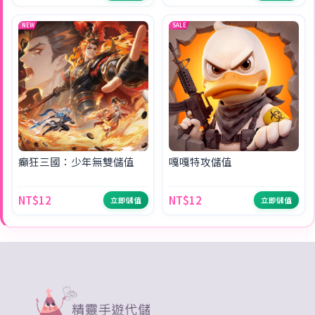
NEW
SALE
癲狂三國：少年無雙儲值
嘎嘎特攻儲值
NT$12
NT$12
立即儲值
立即儲值