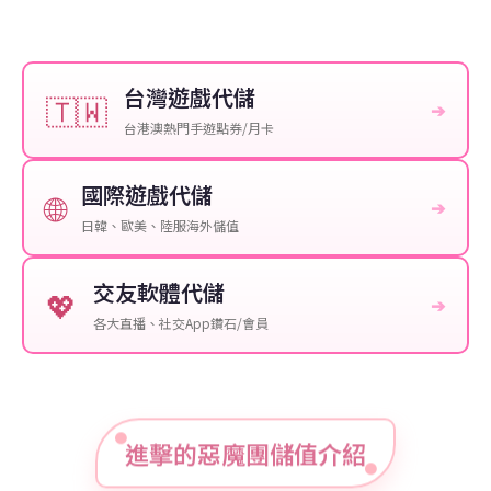
台灣遊戲代儲
🇹🇼
➔
台港澳熱門手遊點券/月卡
國際遊戲代儲
🌐
➔
日韓、歐美、陸服海外儲值
交友軟體代儲
💖
➔
各大直播、社交App鑽石/會員
進擊的惡魔團儲值介紹