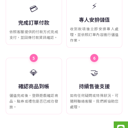
⚡
💳
專人安排儲值
完成訂單付款
收到款項後立即安排專人處
依照客服提供的付款方式完成
理，並依照訂單內容進行儲值
支付，並回傳付款資訊確認。
作業。
5
6
💎
🤝
確認商品到帳
持續售後支援
儲值完成後，登錄遊戲確認商
如有任何疑問或特殊狀況，可
品、點券或禮包是否已成功發
隨時聯絡客服，我們將協助您
放。
處理。