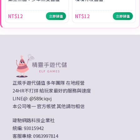
NT$12
NT$12
立即儲值
立即儲值
正規手遊代儲值 多年團隊 在地經營
24HR不打烊 給玩家最好的服務與速度
LINE@:
@589ciqvj
本公司唯一 官方帳號 其他請勿相信
瑋馳網路科技企業社
統編: 93015942
客服專線: 0983997814