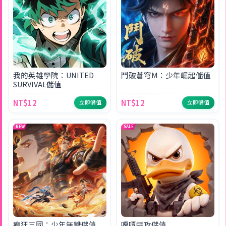
我的英雄學院：UNITED
鬥破蒼穹M：少年崛起儲值
SURVIVAL儲值
NT$12
NT$12
立即儲值
立即儲值
NEW
SALE
癲狂三國：少年無雙儲值
嘎嘎特攻儲值