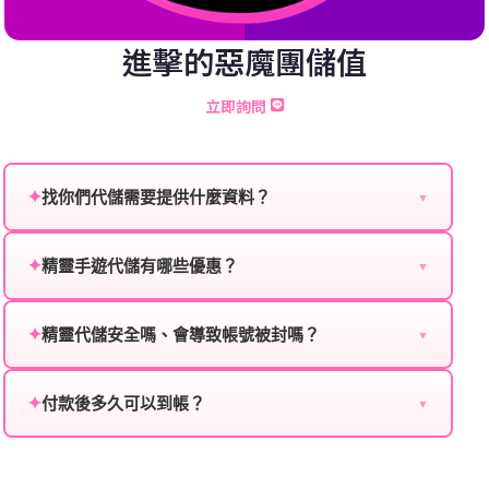
進擊的惡魔團儲值
立即詢問
✦
找你們代儲需要提供什麼資料？
▼
為確保順利完成代儲值，請將以下資料提供給我們的客
服：
✦
精靈手遊代儲有哪些優惠？
▼
我們不定期推出首儲優惠、會員折扣、VIP回饋、滿額
遊戲名稱：您所玩的遊戲名稱。
贈送、大額儲值優惠及節日限定活動，儲值最低6折
✦
精靈代儲安全嗎、會導致帳號被封嗎？
▼
登入方式：您的遊戲登入方式（如Facebook、Google
起，讓玩家隨時都能享有優惠價格。
絕對安全，不會封號。我們採用正規儲值方式完成訂
等）。
單，不使用外掛程式、非法點數或異常儲值管道。您獲
✦
付款後多久可以到帳？
▼
遊戲帳號：您的遊戲帳號或ID。
得的遊戲商品與官方購買的內容相同，可以安心使用。
一般情況下，訂單會在付款成功後的10到15分鐘內處理
遊戲密碼：若需要，請提供遊戲密碼。
完畢。若遇到遊戲官方伺服器維護或熱門活動爆單，可