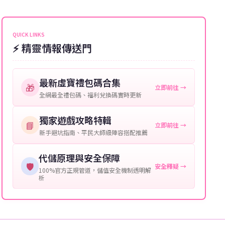
能會稍微延遲，客服均會全程跟進。如超過預估時間，
伺服器：您所使用的遊戲伺服器名稱。
可直接聯絡客服查詢訂單進度。
角色名稱：您遊戲中的角色名稱。
QUICK LINKS
⚡ 精靈情報傳送門
等級：角色的當前等級。
購買截圖：所購買商品的截圖以作確認。
最新虛寶禮包碼合集
🎁
立即前往 →
提供這些信息能幫助我們更快地處理您的代儲需求，確
全網最全禮包碼、福利兌換碼實時更新
保您盡享遊戲樂趣！
獨家遊戲攻略特輯
📘
立即前往 →
新手避坑指南、平民大師級陣容搭配推薦
代儲原理與安全保障
🛡️
安全釋疑 →
100%官方正規管道，儲值安全機制透明解
析