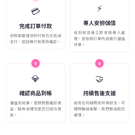
⚡
💳
專人安排儲值
完成訂單付款
收到款項後立即安排專人處
依照客服提供的付款方式完成
理，並依照訂單內容進行儲值
支付，並回傳付款資訊確認。
作業。
5
6
💎
🤝
確認商品到帳
持續售後支援
儲值完成後，登錄遊戲確認商
如有任何疑問或特殊狀況，可
品、點券或禮包是否已成功發
隨時聯絡客服，我們將協助您
放。
處理。