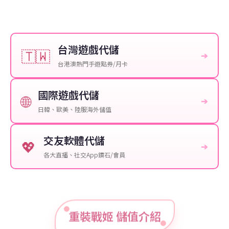
台灣遊戲代儲
🇹🇼
➔
台港澳熱門手遊點券/月卡
國際遊戲代儲
🌐
➔
日韓、歐美、陸服海外儲值
交友軟體代儲
💖
➔
各大直播、社交App鑽石/會員
重裝戰姬 儲值介紹