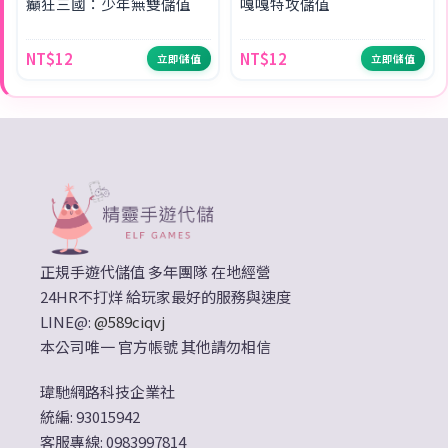
癲狂三國：少年無雙儲值
嘎嘎特攻儲值
NT$12
NT$12
立即儲值
立即儲值
正規手遊代儲值 多年團隊 在地經營
24HR不打烊 給玩家最好的服務與速度
LINE@:
@589ciqvj
本公司唯一 官方帳號 其他請勿相信
瑋馳網路科技企業社
統編: 93015942
客服專線: 0983997814