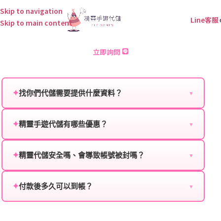
Skip to navigation
Line客服
Skip to main content
重裝戰姬 儲值
立即詢問
✦
找你們代儲需要提供什麼資料？
▼
為確保順利完成代儲值，請將以下資料提供給我們的客
服：
✦
精靈手遊代儲有哪些優惠？
▼
我們不定期推出首儲優惠、會員折扣、VIP回饋、滿額
遊戲名稱：您所玩的遊戲名稱。
贈送、大額儲值優惠及節日限定活動，儲值最低6折
✦
精靈代儲安全嗎、會導致帳號被封嗎？
▼
登入方式：您的遊戲登入方式（如Facebook、Google
起，讓玩家隨時都能享有優惠價格。
絕對安全，不會封號。我們採用正規儲值方式完成訂
等）。
單，不使用外掛程式、非法點數或異常儲值管道。您獲
✦
付款後多久可以到帳？
▼
遊戲帳號：您的遊戲帳號或ID。
得的遊戲商品與官方購買的內容相同，可以安心使用。
一般情況下，訂單會在付款成功後的10到15分鐘內處理
遊戲密碼：若需要，請提供遊戲密碼。
完畢。若遇到遊戲官方伺服器維護或熱門活動爆單，可