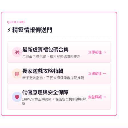
能會稍微延遲，客服均會全程跟進。如超過預估時間，
伺服器：您所使用的遊戲伺服器名稱。
可直接聯絡客服查詢訂單進度。
角色名稱：您遊戲中的角色名稱。
QUICK LINKS
⚡ 精靈情報傳送門
等級：角色的當前等級。
購買截圖：所購買商品的截圖以作確認。
最新虛寶禮包碼合集
🎁
立即前往 →
提供這些信息能幫助我們更快地處理您的代儲需求，確
全網最全禮包碼、福利兌換碼實時更新
保您盡享遊戲樂趣！
獨家遊戲攻略特輯
📘
立即前往 →
新手避坑指南、平民大師級陣容搭配推薦
代儲原理與安全保障
🛡️
安全釋疑 →
100%官方正規管道，儲值安全機制透明解
析