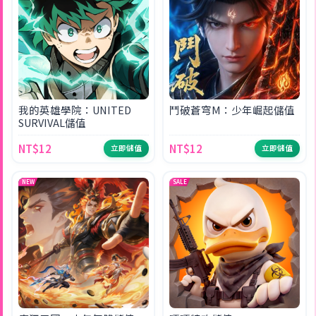
我的英雄學院：UNITED
鬥破蒼穹M：少年崛起儲值
SURVIVAL儲值
NT$12
NT$12
立即儲值
立即儲值
NEW
SALE