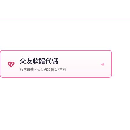
交友軟體代儲
💖
➔
各大直播、社交App鑽石/會員