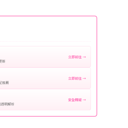
名稱。
微延遲，客服均會全程跟進。如超過預估時間，可直
。
作確認。
處理您的代儲需求，確保您盡享遊戲樂趣！
立即前往 →
更新
立即前往 →
配推薦
安全釋疑 →
制透明解析