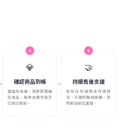
5
6
💎
🤝
確認商品到帳
持續售後支援
➔
➔
儲值完成後，登錄遊戲確
如有任何疑問或特殊狀
認商品、點券或禮包是否
況，可隨時聯絡客服，我
已成功發放。
們將協助您處理。