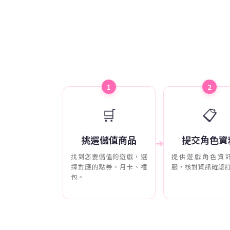
1
2
🛒
📋
挑選儲值商品
提交角色資
➔
找到您要儲值的遊戲，選
提供遊戲角色資
擇對應的點券、月卡、禮
服，核對資訊確認
包。