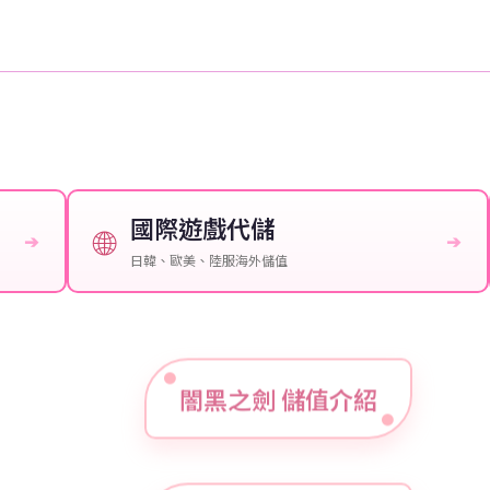
國際遊戲代儲
🌐
➔
➔
日韓、歐美、陸服海外儲值
闇黑之劍 儲值介紹