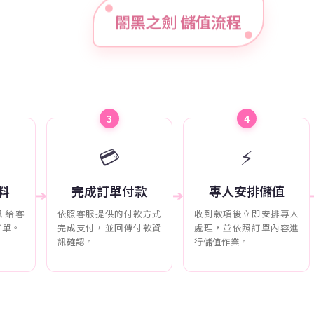
闇黑之劍 儲值流程
3
4
💳
⚡
料
完成訂單付款
專人安排儲值
➔
➔
訊給客
依照客服提供的付款方式
收到款項後立即安排專人
訂單。
完成支付，並回傳付款資
處理，並依照訂單內容進
訊確認。
行儲值作業。