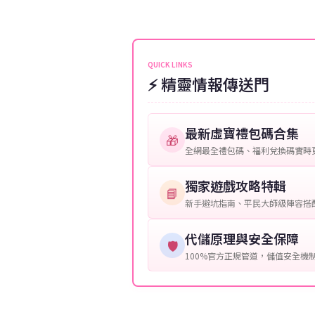
伺服器：您所使用的遊戲伺服器
維護或熱門活動爆單，可能會稍
接聯絡客服查詢訂單進度。
角色名稱：您遊戲中的角色名稱
等級：角色的當前等級。
QUICK LINKS
⚡ 精靈情報傳送門
購買截圖：所購買商品的截圖以
提供這些信息能幫助我們更快地
最新虛寶禮包碼合集
🎁
全網最全禮包碼、福利兌換碼實時
獨家遊戲攻略特輯
📘
新手避坑指南、平民大師級陣容搭
代儲原理與安全保障
🛡️
100%官方正規管道，儲值安全機