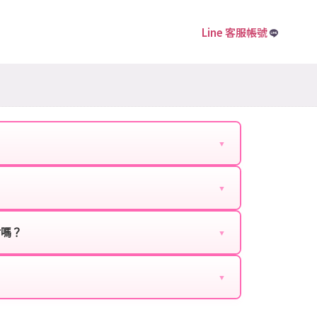
Line 客服帳號
▼
下資料提供給我們的客服：
▼
扣、VIP回饋、滿額贈送、大額儲值優惠及節日限定
ebook、Google等）。
時都能享有優惠價格。
封嗎？
▼
正規儲值方式完成訂單，不使用外掛程式、非法點數
商品與官方購買的內容相同，可以安心使用。
▼
密碼。
的10到15分鐘內處理完畢。若遇到遊戲官方伺服器