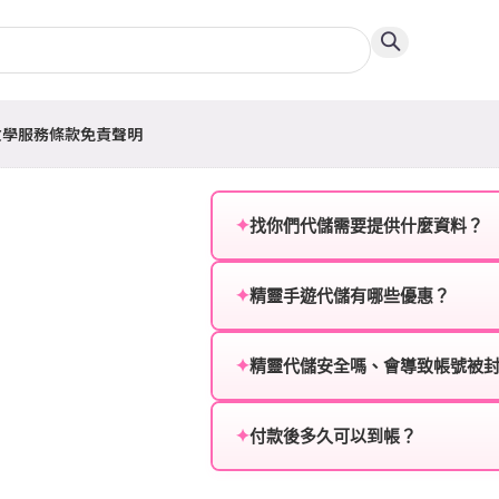
教學
服務條款
免責聲明
✦
找你們代儲需要提供什麼資料？
為確保順利完成代儲值，請將以
✦
精靈手遊代儲有哪些優惠？
遊戲名稱：您所玩的遊戲名稱。
我們不定期推出首儲優惠、會員折
登入方式：您的遊戲登入方式（如Fac
活動，儲值最低6折起，讓玩家隨
✦
精靈代儲安全嗎、會導致帳號被
遊戲帳號：您的遊戲帳號或ID。
絕對安全，不會封號。我們採用
或異常儲值管道。您獲得的遊戲
✦
付款後多久可以到帳？
遊戲密碼：若需要，請提供遊戲
一般情況下，訂單會在付款成功後