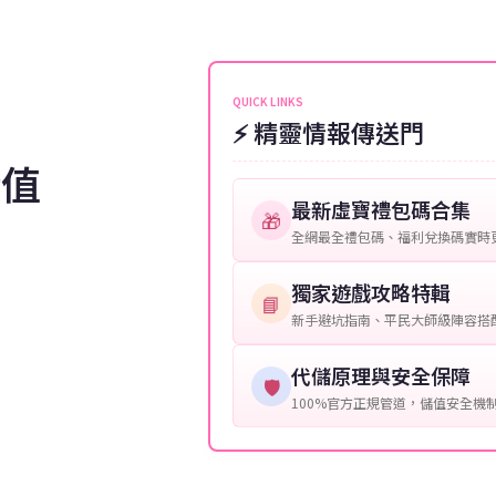
伺服器：您所使用的遊戲伺服器
維護或熱門活動爆單，可能會稍
接聯絡客服查詢訂單進度。
角色名稱：您遊戲中的角色名稱
等級：角色的當前等級。
QUICK LINKS
⚡ 精靈情報傳送門
購買截圖：所購買商品的截圖以
儲值
提供這些信息能幫助我們更快地
最新虛寶禮包碼合集
🎁
全網最全禮包碼、福利兌換碼實時
獨家遊戲攻略特輯
📘
新手避坑指南、平民大師級陣容搭
代儲原理與安全保障
🛡️
100%官方正規管道，儲值安全機