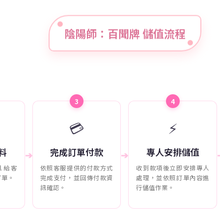
陰陽師：百聞牌 儲值流程
3
4
💳
⚡
料
完成訂單付款
專人安排儲值
➔
➔
訊給客
依照客服提供的付款方式
收到款項後立即安排專人
訂單。
完成支付，並回傳付款資
處理，並依照訂單內容進
訊確認。
行儲值作業。