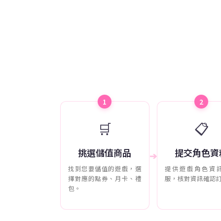
1
2
🛒
📋
挑選儲值商品
提交角色資
➔
找到您要儲值的遊戲，選
提供遊戲角色資
擇對應的點券、月卡、禮
服，核對資訊確認
包。