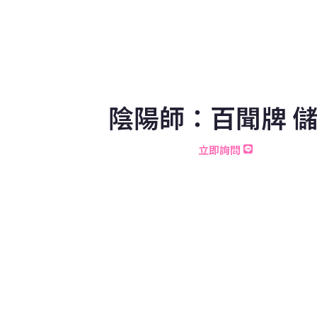
陰陽師：百聞牌 
立即詢問