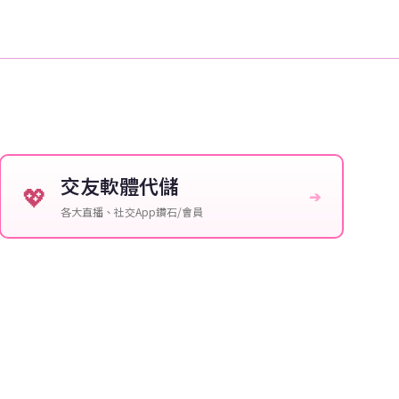
交友軟體代儲
💖
➔
各大直播、社交App鑽石/會員