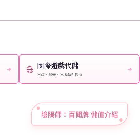
國際遊戲代儲
🌐
➔
➔
日韓、歐美、陸服海外儲值
陰陽師：百聞牌 儲值介紹