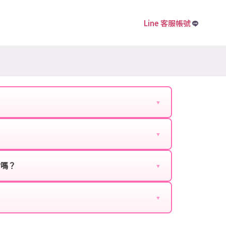
Line 客服帳號
▼
下資料提供給我們的客服：
▼
扣、VIP回饋、滿額贈送、大額儲值優惠及節日限定
ebook、Google等）。
時都能享有優惠價格。
封嗎？
▼
正規儲值方式完成訂單，不使用外掛程式、非法點數
商品與官方購買的內容相同，可以安心使用。
▼
密碼。
的10到15分鐘內處理完畢。若遇到遊戲官方伺服器