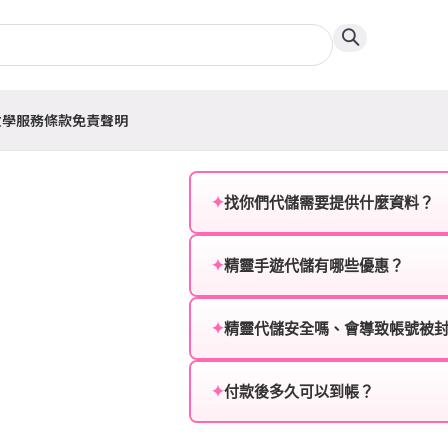
教學
服務條款
免責聲明
✦
找你們代儲需要提供什麼資料？
為確保順利完成代儲值，請將以
✦
精靈手遊代儲有哪些優惠？
遊戲名稱：您所玩的遊戲名稱。
我們不定期推出首儲優惠、會員折
登入方式：您的遊戲登入方式（如Fac
活動，儲值最低6折起，讓玩家隨
✦
精靈代儲安全嗎、會導致帳號被
遊戲帳號：您的遊戲帳號或ID。
絕對安全，不會封號。我們採用
或異常儲值管道。您獲得的遊戲
✦
付款後多久可以到帳？
遊戲密碼：若需要，請提供遊戲
一般情況下，訂單會在付款成功後