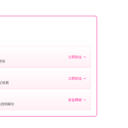
名稱。
微延遲，客服均會全程跟進。如超過預估時間，可直
。
作確認。
處理您的代儲需求，確保您盡享遊戲樂趣！
立即前往 →
更新
立即前往 →
配推薦
安全釋疑 →
制透明解析