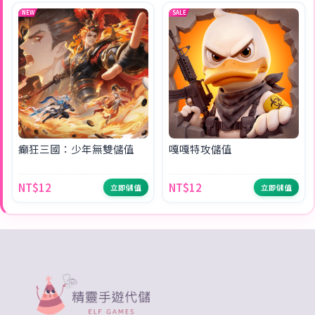
NEW
SALE
癲狂三國：少年無雙儲值
嘎嘎特攻儲值
NT$12
NT$12
立即儲值
立即儲值