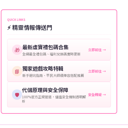
能會稍微延遲，客服均會全程跟進。如超過預估時間，
伺服器：您所使用的遊戲伺服器名稱。
可直接聯絡客服查詢訂單進度。
角色名稱：您遊戲中的角色名稱。
QUICK LINKS
⚡ 精靈情報傳送門
等級：角色的當前等級。
購買截圖：所購買商品的截圖以作確認。
最新虛寶禮包碼合集
🎁
立即前往 →
提供這些信息能幫助我們更快地處理您的代儲需求，確
全網最全禮包碼、福利兌換碼實時更新
保您盡享遊戲樂趣！
獨家遊戲攻略特輯
📘
立即前往 →
新手避坑指南、平民大師級陣容搭配推薦
代儲原理與安全保障
🛡️
安全釋疑 →
100%官方正規管道，儲值安全機制透明解
析