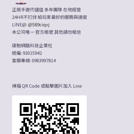
正規手遊代儲值 多年團隊 在地經營
24HR不打烊 給玩家最好的服務與速度
LINE@:
@589ciqvj
本公司唯一 官方帳號 其他請勿相信
瑋馳網路科技企業社
統編: 93015942
客服專線: 0983997814
掃描 QR Code 或點擊圖片加入 Line