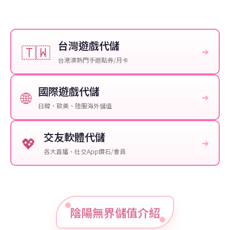
台灣遊戲代儲
🇹🇼
➔
台港澳熱門手遊點券/月卡
國際遊戲代儲
🌐
➔
日韓、歐美、陸服海外儲值
交友軟體代儲
💖
➔
各大直播、社交App鑽石/會員
陰陽無界儲值介紹