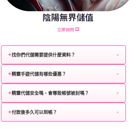
陰陽無界儲值
立即詢問
✦
找你們代儲需要提供什麼資料？
▼
為確保順利完成代儲值，請將以下資料提供給我們的客
服：
✦
精靈手遊代儲有哪些優惠？
▼
我們不定期推出首儲優惠、會員折扣、VIP回饋、滿額
遊戲名稱：您所玩的遊戲名稱。
贈送、大額儲值優惠及節日限定活動，儲值最低6折
✦
精靈代儲安全嗎、會導致帳號被封嗎？
▼
登入方式：您的遊戲登入方式（如Facebook、Google
起，讓玩家隨時都能享有優惠價格。
絕對安全，不會封號。我們採用正規儲值方式完成訂
等）。
單，不使用外掛程式、非法點數或異常儲值管道。您獲
✦
付款後多久可以到帳？
▼
遊戲帳號：您的遊戲帳號或ID。
得的遊戲商品與官方購買的內容相同，可以安心使用。
一般情況下，訂單會在付款成功後的10到15分鐘內處理
遊戲密碼：若需要，請提供遊戲密碼。
完畢。若遇到遊戲官方伺服器維護或熱門活動爆單，可