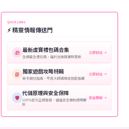
能會稍微延遲，客服均會全程跟進。如超過預估時間，
伺服器：您所使用的遊戲伺服器名稱。
可直接聯絡客服查詢訂單進度。
角色名稱：您遊戲中的角色名稱。
QUICK LINKS
⚡ 精靈情報傳送門
等級：角色的當前等級。
購買截圖：所購買商品的截圖以作確認。
最新虛寶禮包碼合集
🎁
立即前往 →
提供這些信息能幫助我們更快地處理您的代儲需求，確
全網最全禮包碼、福利兌換碼實時更新
保您盡享遊戲樂趣！
獨家遊戲攻略特輯
📘
立即前往 →
新手避坑指南、平民大師級陣容搭配推薦
代儲原理與安全保障
🛡️
安全釋疑 →
100%官方正規管道，儲值安全機制透明解
析