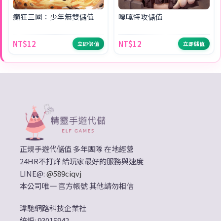
癲狂三國：少年無雙儲值
嘎嘎特攻儲值
NT$12
NT$12
立即儲值
立即儲值
正規手遊代儲值 多年團隊 在地經營
24HR不打烊 給玩家最好的服務與速度
LINE@:
@589ciqvj
本公司唯一 官方帳號 其他請勿相信
瑋馳網路科技企業社
統編: 93015942