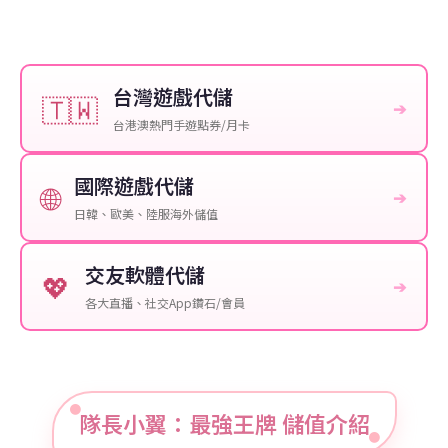
台灣遊戲代儲
🇹🇼
➔
台港澳熱門手遊點券/月卡
國際遊戲代儲
🌐
➔
日韓、歐美、陸服海外儲值
交友軟體代儲
💖
➔
各大直播、社交App鑽石/會員
隊長小翼：最強王牌 儲值介紹