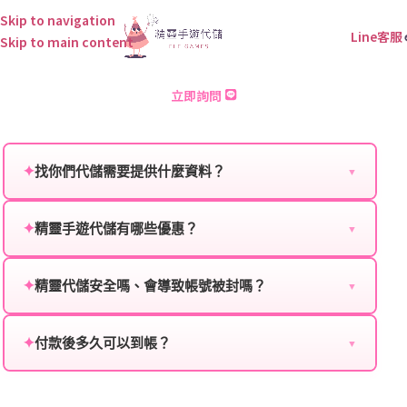
Skip to navigation
Line客服
Skip to main content
隊長小翼：最強王牌 儲值
立即詢問
✦
找你們代儲需要提供什麼資料？
▼
為確保順利完成代儲值，請將以下資料提供給我們的客
服：
✦
精靈手遊代儲有哪些優惠？
▼
我們不定期推出首儲優惠、會員折扣、VIP回饋、滿額
遊戲名稱：您所玩的遊戲名稱。
贈送、大額儲值優惠及節日限定活動，儲值最低6折
✦
精靈代儲安全嗎、會導致帳號被封嗎？
▼
登入方式：您的遊戲登入方式（如Facebook、Google
起，讓玩家隨時都能享有優惠價格。
絕對安全，不會封號。我們採用正規儲值方式完成訂
等）。
單，不使用外掛程式、非法點數或異常儲值管道。您獲
✦
付款後多久可以到帳？
▼
遊戲帳號：您的遊戲帳號或ID。
得的遊戲商品與官方購買的內容相同，可以安心使用。
一般情況下，訂單會在付款成功後的10到15分鐘內處理
遊戲密碼：若需要，請提供遊戲密碼。
完畢。若遇到遊戲官方伺服器維護或熱門活動爆單，可