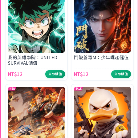
我的英雄學院：UNITED
鬥破蒼穹M：少年崛起儲值
SURVIVAL儲值
NT$12
NT$12
立即儲值
立即儲值
NEW
SALE