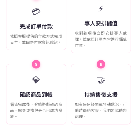
⚡
💳
專人安排儲值
完成訂單付款
收到款項後立即安排專人處
依照客服提供的付款方式完成
理，並依照訂單內容進行儲值
支付，並回傳付款資訊確認。
作業。
5
6
💎
🤝
確認商品到帳
持續售後支援
儲值完成後，登錄遊戲確認商
如有任何疑問或特殊狀況，可
品、點券或禮包是否已成功發
隨時聯絡客服，我們將協助您
放。
處理。