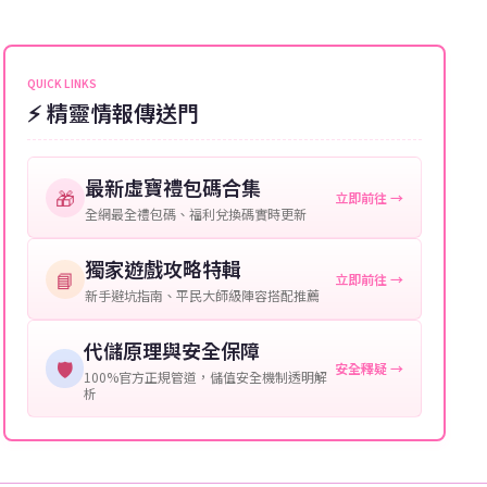
能會稍微延遲，客服均會全程跟進。如超過預估時間，
伺服器：您所使用的遊戲伺服器名稱。
可直接聯絡客服查詢訂單進度。
角色名稱：您遊戲中的角色名稱。
QUICK LINKS
⚡ 精靈情報傳送門
等級：角色的當前等級。
購買截圖：所購買商品的截圖以作確認。
最新虛寶禮包碼合集
🎁
立即前往 →
提供這些信息能幫助我們更快地處理您的代儲需求，確
全網最全禮包碼、福利兌換碼實時更新
保您盡享遊戲樂趣！
獨家遊戲攻略特輯
📘
立即前往 →
新手避坑指南、平民大師級陣容搭配推薦
代儲原理與安全保障
🛡️
安全釋疑 →
100%官方正規管道，儲值安全機制透明解
析