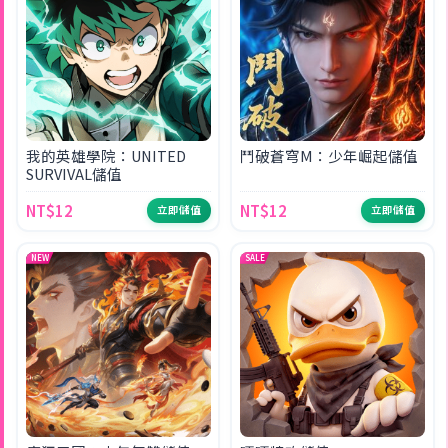
我的英雄學院：UNITED
鬥破蒼穹M：少年崛起儲值
SURVIVAL儲值
NT$12
NT$12
立即儲值
立即儲值
NEW
SALE