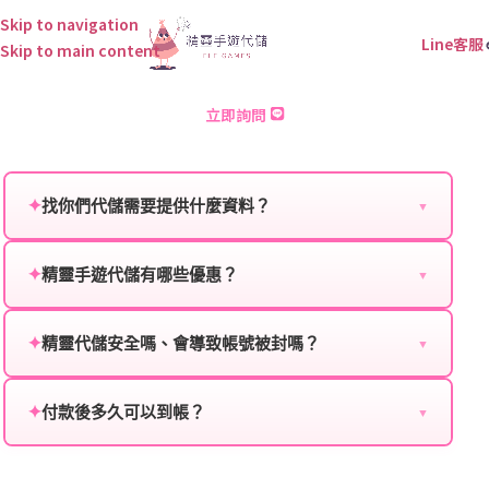
Skip to navigation
Line客服
Skip to main content
雷索納斯 儲值
立即詢問
✦
找你們代儲需要提供什麼資料？
▼
為確保順利完成代儲值，請將以下資料提供給我們的客
服：
✦
精靈手遊代儲有哪些優惠？
▼
我們不定期推出首儲優惠、會員折扣、VIP回饋、滿額
遊戲名稱：您所玩的遊戲名稱。
贈送、大額儲值優惠及節日限定活動，儲值最低6折
✦
精靈代儲安全嗎、會導致帳號被封嗎？
▼
登入方式：您的遊戲登入方式（如Facebook、Google
起，讓玩家隨時都能享有優惠價格。
絕對安全，不會封號。我們採用正規儲值方式完成訂
等）。
單，不使用外掛程式、非法點數或異常儲值管道。您獲
✦
付款後多久可以到帳？
▼
遊戲帳號：您的遊戲帳號或ID。
得的遊戲商品與官方購買的內容相同，可以安心使用。
一般情況下，訂單會在付款成功後的10到15分鐘內處理
遊戲密碼：若需要，請提供遊戲密碼。
完畢。若遇到遊戲官方伺服器維護或熱門活動爆單，可