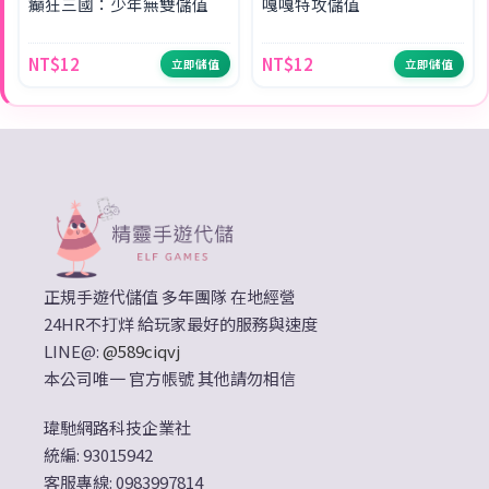
癲狂三國：少年無雙儲值
嘎嘎特攻儲值
NT$12
NT$12
立即儲值
立即儲值
正規手遊代儲值 多年團隊 在地經營
24HR不打烊 給玩家最好的服務與速度
LINE@:
@589ciqvj
本公司唯一 官方帳號 其他請勿相信
瑋馳網路科技企業社
統編: 93015942
客服專線: 0983997814