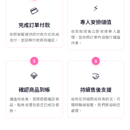
⚡
💳
專人安排儲值
完成訂單付款
收到款項後立即安排專人處
依照客服提供的付款方式完成
理，並依照訂單內容進行儲值
支付，並回傳付款資訊確認。
作業。
5
6
💎
🤝
確認商品到帳
持續售後支援
儲值完成後，登錄遊戲確認商
如有任何疑問或特殊狀況，可
品、點券或禮包是否已成功發
隨時聯絡客服，我們將協助您
放。
處理。