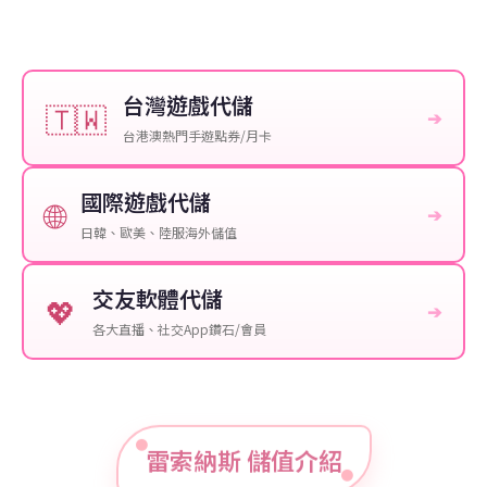
台灣遊戲代儲
🇹🇼
➔
台港澳熱門手遊點券/月卡
國際遊戲代儲
🌐
➔
日韓、歐美、陸服海外儲值
交友軟體代儲
💖
➔
各大直播、社交App鑽石/會員
雷索納斯 儲值介紹