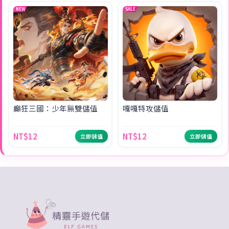
NEW
SALE
癲狂三國：少年無雙儲值
嘎嘎特攻儲值
NT$12
NT$12
立即儲值
立即儲值