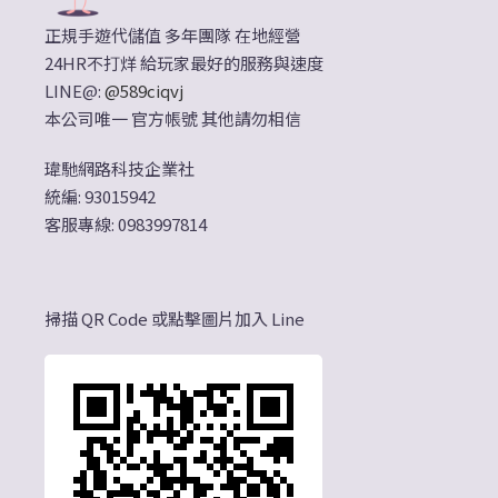
正規手遊代儲值 多年團隊 在地經營
24HR不打烊 給玩家最好的服務與速度
LINE@:
@589ciqvj
本公司唯一 官方帳號 其他請勿相信
瑋馳網路科技企業社
統編: 93015942
客服專線: 0983997814
掃描 QR Code 或點擊圖片加入 Line