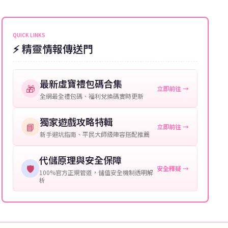
能會稍微延遲，客服均會全程跟進。如超過預估時間，
伺服器：您所使用的遊戲伺服器名稱。
可直接聯絡客服查詢訂單進度。
角色名稱：您遊戲中的角色名稱。
QUICK LINKS
⚡ 精靈情報傳送門
等級：角色的當前等級。
購買截圖：所購買商品的截圖以作確認。
最新虛寶禮包碼合集
🎁
立即前往 →
提供這些信息能幫助我們更快地處理您的代儲需求，確
全網最全禮包碼、福利兌換碼實時更新
保您盡享遊戲樂趣！
獨家遊戲攻略特輯
📘
立即前往 →
新手避坑指南、平民大師級陣容搭配推薦
代儲原理與安全保障
🛡️
安全釋疑 →
100%官方正規管道，儲值安全機制透明解
析