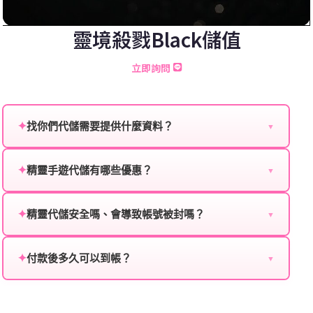
靈境殺戮Black儲值
立即詢問
✦
找你們代儲需要提供什麼資料？
▼
為確保順利完成代儲值，請將以下資料提供給我們的客
服：
✦
精靈手遊代儲有哪些優惠？
▼
我們不定期推出首儲優惠、會員折扣、VIP回饋、滿額
遊戲名稱：您所玩的遊戲名稱。
贈送、大額儲值優惠及節日限定活動，儲值最低6折
✦
精靈代儲安全嗎、會導致帳號被封嗎？
▼
登入方式：您的遊戲登入方式（如Facebook、Google
起，讓玩家隨時都能享有優惠價格。
絕對安全，不會封號。我們採用正規儲值方式完成訂
等）。
單，不使用外掛程式、非法點數或異常儲值管道。您獲
✦
付款後多久可以到帳？
▼
遊戲帳號：您的遊戲帳號或ID。
得的遊戲商品與官方購買的內容相同，可以安心使用。
一般情況下，訂單會在付款成功後的10到15分鐘內處理
遊戲密碼：若需要，請提供遊戲密碼。
完畢。若遇到遊戲官方伺服器維護或熱門活動爆單，可