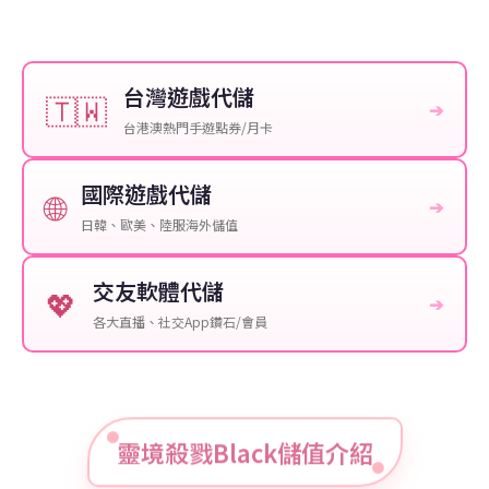
台灣遊戲代儲
🇹🇼
➔
台港澳熱門手遊點券/月卡
國際遊戲代儲
🌐
➔
日韓、歐美、陸服海外儲值
交友軟體代儲
💖
➔
各大直播、社交App鑽石/會員
靈境殺戮Black儲值介紹